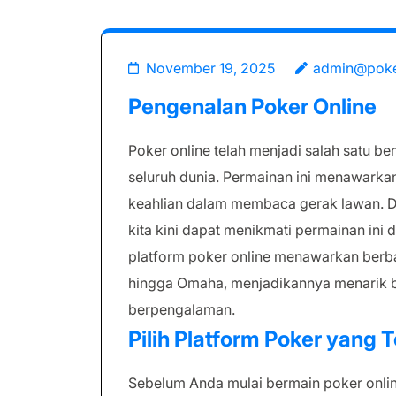
November 19, 2025
admin@poke
Pengenalan Poker Online
Poker online telah menjadi salah satu be
seluruh dunia. Permainan ini menawarkan
keahlian dalam membaca gerak lawan. D
kita kini dapat menikmati permainan ini 
platform poker online menawarkan berba
hingga Omaha, menjadikannya menarik 
berpengalaman.
Pilih Platform Poker yang 
Sebelum Anda mulai bermain poker online