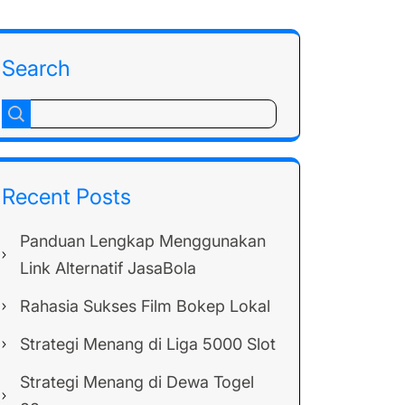
Search
Recent Posts
Panduan Lengkap Menggunakan
Link Alternatif JasaBola
Rahasia Sukses Film Bokep Lokal
Strategi Menang di Liga 5000 Slot
Strategi Menang di Dewa Togel