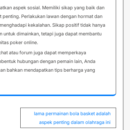
tkan aspek sosial. Memiliki sikap yang baik dan
t penting. Perlakukan lawan dengan hormat dan
a menghadapi kekalahan. Sikap positif tidak hanya
untuk dimainkan, tetapi juga dapat membantu
tas poker online.
i chat atau forum juga dapat memperkaya
bentuk hubungan dengan pemain lain, Anda
 dan bahkan mendapatkan tips berharga yang
lama permainan bola basket adalah
aspek penting dalam olahraga ini