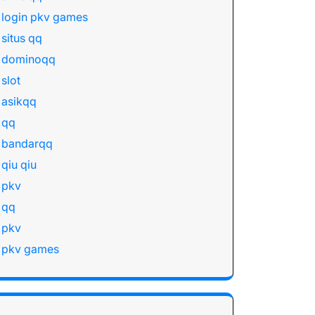
login pkv games
situs qq
dominoqq
slot
asikqq
qq
bandarqq
qiu qiu
pkv
qq
pkv
pkv games