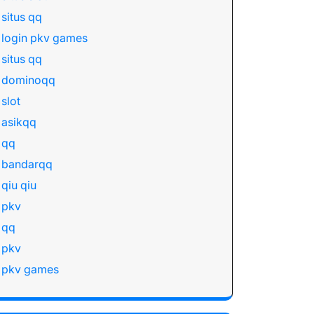
situs qq
login pkv games
situs qq
dominoqq
slot
asikqq
qq
bandarqq
qiu qiu
pkv
qq
pkv
pkv games