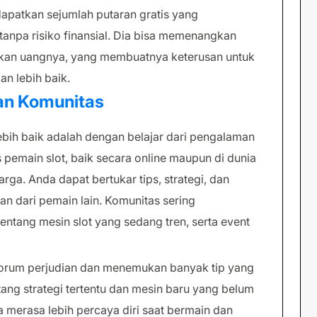
patkan sejumlah putaran gratis yang
npa risiko finansial. Dia bisa memenangkan
kan uangnya, yang membuatnya keterusan untuk
n lebih baik.
dan Komunitas
lebih baik adalah dengan belajar dari pengalaman
pemain slot, baik secara online maupun di dunia
a. Anda dapat bertukar tips, strategi, dan
 dari pemain lain. Komunitas sering
entang mesin slot yang sedang tren, serta event
m forum perjudian dan menemukan banyak tip yang
ntang strategi tertentu dan mesin baru yang belum
a merasa lebih percaya diri saat bermain dan