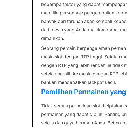
beberapa faktor yang dapat mempengaruh
memiliki persentase pengembalian kepa
banyak dari taruhan akan kembali kepa
dari mesin yang Anda mainkan dapat me
dimainkan.
Seorang pemain berpengalaman pernah
mesin slot dengan RTP tinggi. Setelah 
dengan RTP yang lebih rendah, ia tidak
setelah beralih ke mesin dengan RTP lebih
bahkan mendapatkan jackpot kecil.
Pemilihan Permainan yang
Tidak semua permainan slot diciptakan
permainan yang dapat dipilih. Penting
selera dan gaya bermain Anda. Beberapa 