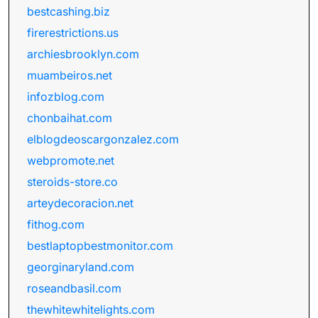
bestcashing.biz
firerestrictions.us
archiesbrooklyn.com
muambeiros.net
infozblog.com
chonbaihat.com
elblogdeoscargonzalez.com
webpromote.net
steroids-store.co
arteydecoracion.net
fithog.com
bestlaptopbestmonitor.com
georginaryland.com
roseandbasil.com
thewhitewhitelights.com