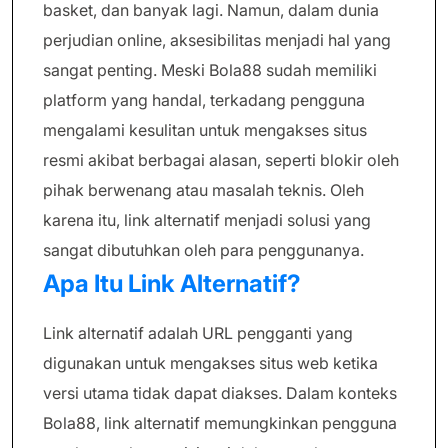
basket, dan banyak lagi. Namun, dalam dunia
perjudian online, aksesibilitas menjadi hal yang
sangat penting. Meski Bola88 sudah memiliki
platform yang handal, terkadang pengguna
mengalami kesulitan untuk mengakses situs
resmi akibat berbagai alasan, seperti blokir oleh
pihak berwenang atau masalah teknis. Oleh
karena itu, link alternatif menjadi solusi yang
sangat dibutuhkan oleh para penggunanya.
Apa Itu Link Alternatif?
Link alternatif adalah URL pengganti yang
digunakan untuk mengakses situs web ketika
versi utama tidak dapat diakses. Dalam konteks
Bola88, link alternatif memungkinkan pengguna