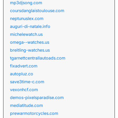
mp3djsong.com
coursdanglaistoulouse.com
neptunuslex.com
auguri-di-natale.info
michelewatch.us
omega--watches.us
breitling-watches.us
tgarnettcentrallautoads.com
fixadvert.com
autopluz.co
save3time-c.com
vexonhcf.com
demos-pixelsparadise.com
mediatitude.com
prewarmotorcycles.com