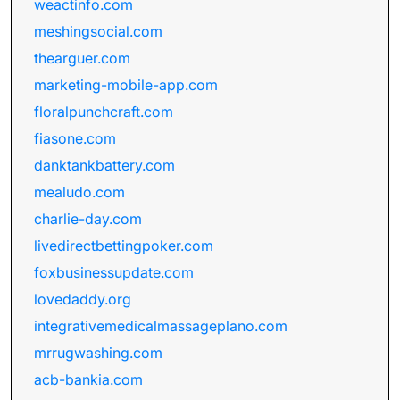
weactinfo.com
meshingsocial.com
thearguer.com
marketing-mobile-app.com
floralpunchcraft.com
fiasone.com
danktankbattery.com
mealudo.com
charlie-day.com
livedirectbettingpoker.com
foxbusinessupdate.com
lovedaddy.org
integrativemedicalmassageplano.com
mrrugwashing.com
acb-bankia.com