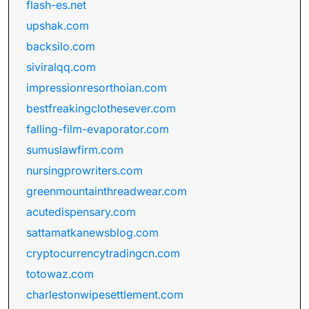
flash-es.net
upshak.com
backsilo.com
siviralqq.com
impressionresorthoian.com
bestfreakingclothesever.com
falling-film-evaporator.com
sumuslawfirm.com
nursingprowriters.com
greenmountainthreadwear.com
acutedispensary.com
sattamatkanewsblog.com
cryptocurrencytradingcn.com
totowaz.com
charlestonwipesettlement.com