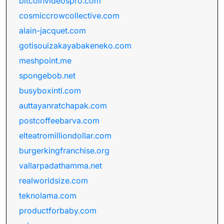
bitcoinvideospro.com
cosmiccrowcollective.com
alain-jacquet.com
gotisouizakayabakeneko.com
meshpoint.me
spongebob.net
busyboxintl.com
auttayanratchapak.com
postcoffeebarva.com
elteatromilliondollar.com
burgerkingfranchise.org
vallarpadathamma.net
realworldsize.com
teknolama.com
productforbaby.com