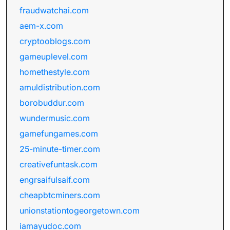
fraudwatchai.com
aem-x.com
cryptooblogs.com
gameuplevel.com
homethestyle.com
amuldistribution.com
borobuddur.com
wundermusic.com
gamefungames.com
25-minute-timer.com
creativefuntask.com
engrsaifulsaif.com
cheapbtcminers.com
unionstationtogeorgetown.com
iamayudoc.com