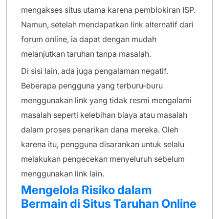
mengakses situs utama karena pemblokiran ISP.
Namun, setelah mendapatkan link alternatif dari
forum online, ia dapat dengan mudah
melanjutkan taruhan tanpa masalah.
Di sisi lain, ada juga pengalaman negatif.
Beberapa pengguna yang terburu-buru
menggunakan link yang tidak resmi mengalami
masalah seperti kelebihan biaya atau masalah
dalam proses penarikan dana mereka. Oleh
karena itu, pengguna disarankan untuk selalu
melakukan pengecekan menyeluruh sebelum
menggunakan link lain.
Mengelola Risiko dalam
Bermain di Situs Taruhan Online