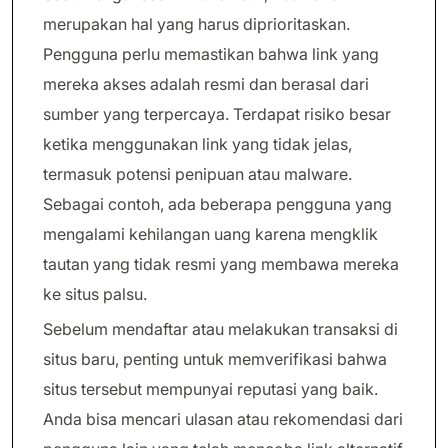
merupakan hal yang harus diprioritaskan.
Pengguna perlu memastikan bahwa link yang
mereka akses adalah resmi dan berasal dari
sumber yang terpercaya. Terdapat risiko besar
ketika menggunakan link yang tidak jelas,
termasuk potensi penipuan atau malware.
Sebagai contoh, ada beberapa pengguna yang
mengalami kehilangan uang karena mengklik
tautan yang tidak resmi yang membawa mereka
ke situs palsu.
Sebelum mendaftar atau melakukan transaksi di
situs baru, penting untuk memverifikasi bahwa
situs tersebut mempunyai reputasi yang baik.
Anda bisa mencari ulasan atau rekomendasi dari