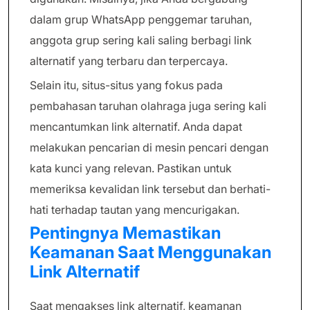
dalam grup WhatsApp penggemar taruhan,
anggota grup sering kali saling berbagi link
alternatif yang terbaru dan terpercaya.
Selain itu, situs-situs yang fokus pada
pembahasan taruhan olahraga juga sering kali
mencantumkan link alternatif. Anda dapat
melakukan pencarian di mesin pencari dengan
kata kunci yang relevan. Pastikan untuk
memeriksa kevalidan link tersebut dan berhati-
hati terhadap tautan yang mencurigakan.
Pentingnya Memastikan
Keamanan Saat Menggunakan
Link Alternatif
Saat mengakses link alternatif, keamanan