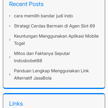
Recent Posts
cara memilih bandar judi indo
Strategi Cerdas Bermain di Agen Slot 69
Keuntungan Menggunakan Aplikasi Mobile
Togel
Mitos dan Faktanya Seputar
Indosbobet88
Panduan Lengkap Menggunakan Link
Alternatif JasaBola
Links