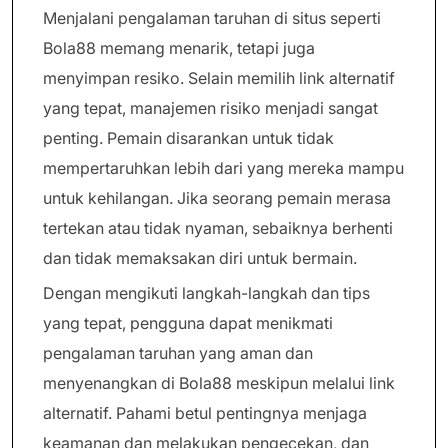
Menjalani pengalaman taruhan di situs seperti
Bola88 memang menarik, tetapi juga
menyimpan resiko. Selain memilih link alternatif
yang tepat, manajemen risiko menjadi sangat
penting. Pemain disarankan untuk tidak
mempertaruhkan lebih dari yang mereka mampu
untuk kehilangan. Jika seorang pemain merasa
tertekan atau tidak nyaman, sebaiknya berhenti
dan tidak memaksakan diri untuk bermain.
Dengan mengikuti langkah-langkah dan tips
yang tepat, pengguna dapat menikmati
pengalaman taruhan yang aman dan
menyenangkan di Bola88 meskipun melalui link
alternatif. Pahami betul pentingnya menjaga
keamanan dan melakukan pengecekan, dan