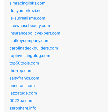
simracinglinks.com
dosyamerkezi.net
le-surrealisme.com
showcasebeauty.com
insurancepolicyexpert.com
statkeycompany.com
carolinadeckbuilders.com
topinvestingblog.com
top50tools.com
the-rep.com
saltyfranks.com
annerani.com
jazzatude.com
0022pa.com
zeroshare.info