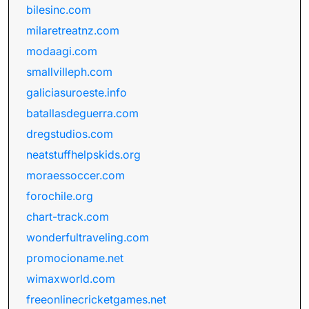
bilesinc.com
milaretreatnz.com
modaagi.com
smallvilleph.com
galiciasuroeste.info
batallasdeguerra.com
dregstudios.com
neatstuffhelpskids.org
moraessoccer.com
forochile.org
chart-track.com
wonderfultraveling.com
promocioname.net
wimaxworld.com
freeonlinecricketgames.net