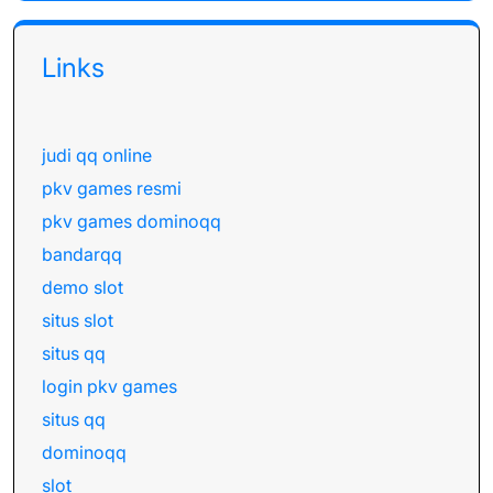
Links
judi qq online
pkv games resmi
pkv games dominoqq
bandarqq
demo slot
situs slot
situs qq
login pkv games
situs qq
dominoqq
slot