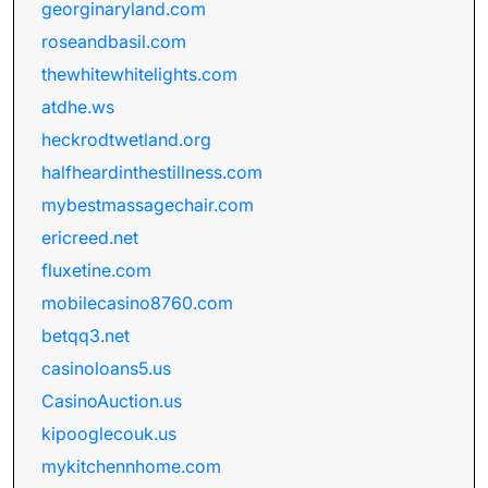
georginaryland.com
roseandbasil.com
thewhitewhitelights.com
atdhe.ws
heckrodtwetland.org
halfheardinthestillness.com
mybestmassagechair.com
ericreed.net
fluxetine.com
mobilecasino8760.com
betqq3.net
casinoloans5.us
CasinoAuction.us
kipooglecouk.us
mykitchennhome.com