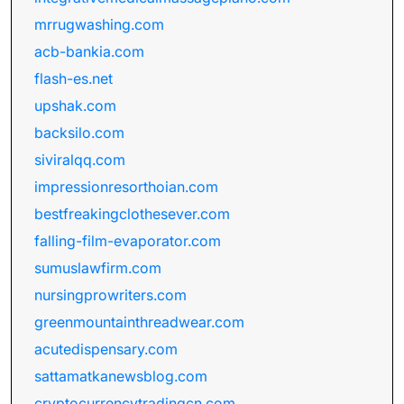
mrrugwashing.com
acb-bankia.com
flash-es.net
upshak.com
backsilo.com
siviralqq.com
impressionresorthoian.com
bestfreakingclothesever.com
falling-film-evaporator.com
sumuslawfirm.com
nursingprowriters.com
greenmountainthreadwear.com
acutedispensary.com
sattamatkanewsblog.com
cryptocurrencytradingcn.com