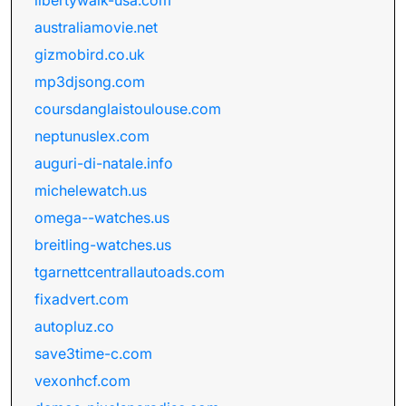
libertywalk-usa.com
australiamovie.net
gizmobird.co.uk
mp3djsong.com
coursdanglaistoulouse.com
neptunuslex.com
auguri-di-natale.info
michelewatch.us
omega--watches.us
breitling-watches.us
tgarnettcentrallautoads.com
fixadvert.com
autopluz.co
save3time-c.com
vexonhcf.com