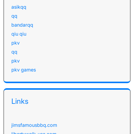
asikqq
qq
bandarqq
qiu qiu
pkv
qq
pkv
pkv games
Links
jimsfamousbbq.com