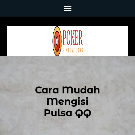
Skip
to
content
(Press
Enter)
Cara Mudah
Mengisi
Pulsa QQ