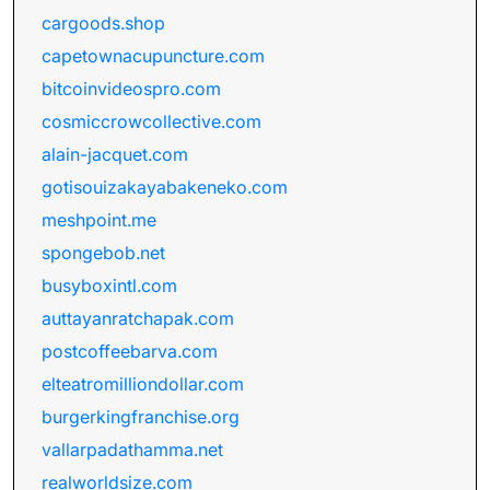
cargoods.shop
capetownacupuncture.com
bitcoinvideospro.com
cosmiccrowcollective.com
alain-jacquet.com
gotisouizakayabakeneko.com
meshpoint.me
spongebob.net
busyboxintl.com
auttayanratchapak.com
postcoffeebarva.com
elteatromilliondollar.com
burgerkingfranchise.org
vallarpadathamma.net
realworldsize.com