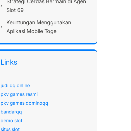
Strategi Cerdas Bermain di Agen
Slot 69
Keuntungan Menggunakan
Aplikasi Mobile Togel
Links
judi qq online
pkv games resmi
pkv games dominoqq
bandarqq
demo slot
situs slot