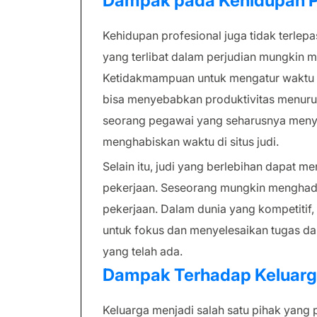
Dampak pada Kehidupan P
Kehidupan profesional juga tidak terlepa
yang terlibat dalam perjudian mungkin m
Ketidakmampuan untuk mengatur waktu d
bisa menyebabkan produktivitas menurun s
seorang pegawai yang seharusnya menyel
menghabiskan waktu di situs judi.
Selain itu, judi yang berlebihan dapat 
pekerjaan. Seseorang mungkin menghadap
pekerjaan. Dalam dunia yang kompetitif
untuk fokus dan menyelesaikan tugas d
yang telah ada.
Dampak Terhadap Keluar
Keluarga menjadi salah satu pihak yang p