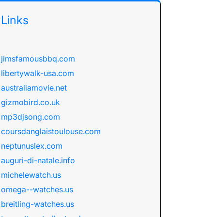
Links
jimsfamousbbq.com
libertywalk-usa.com
australiamovie.net
gizmobird.co.uk
mp3djsong.com
coursdanglaistoulouse.com
neptunuslex.com
auguri-di-natale.info
michelewatch.us
omega--watches.us
breitling-watches.us