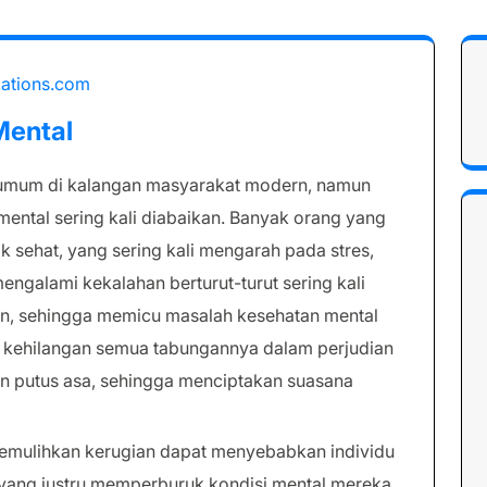
ations.com
Mental
g umum di kalangan masyarakat modern, namun
ental sering kali diabaikan. Banyak orang yang
ak sehat, yang sering kali mengarah pada stres,
engalami kekalahan berturut-turut sering kali
an, sehingga memicu masalah kesehatan mental
ng kehilangan semua tabungannya dalam perjudian
an putus asa, sehingga menciptakan suasana
emulihkan kerugian dapat menyebabkan individu
yang justru memperburuk kondisi mental mereka.