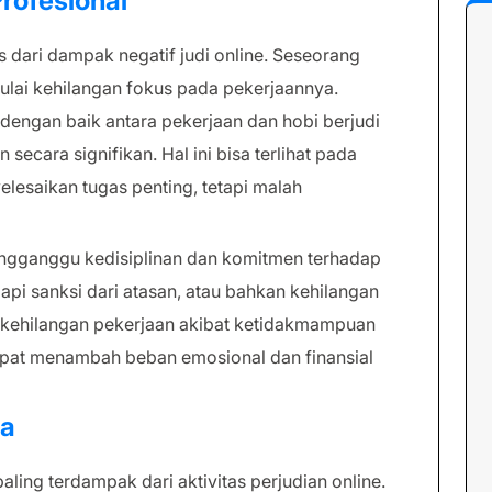
rofesional
s dari dampak negatif judi online. Seseorang
ulai kehilangan fokus pada pekerjaannya.
engan baik antara pekerjaan dan hobi berjudi
ecara signifikan. Hal ini bisa terlihat pada
esaikan tugas penting, tetapi malah
mengganggu kedisiplinan dan komitmen terhadap
i sanksi dari atasan, atau bahkan kehilangan
, kehilangan pekerjaan akibat ketidakmampuan
apat menambah beban emosional dan finansial
ga
aling terdampak dari aktivitas perjudian online.