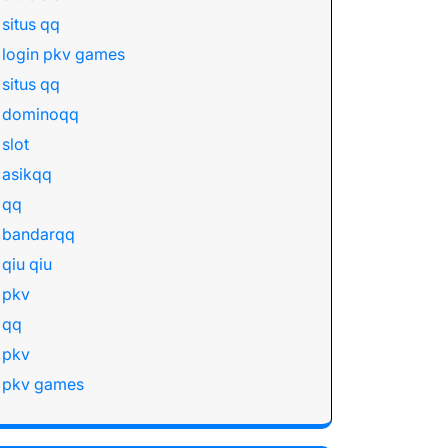
situs qq
login pkv games
situs qq
dominoqq
slot
asikqq
qq
bandarqq
qiu qiu
pkv
qq
pkv
pkv games