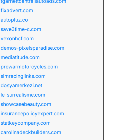
tgarnettcentrallautoads.com
fixadvert.com
autopluz.co
save3time-c.com
vexonhcf.com
demos-pixelsparadise.com
mediatitude.com
prewarmotorcycles.com
simracinglinks.com
dosyamerkezi.net
le-surrealisme.com
showcasebeauty.com
insurancepolicyexpert.com
statkeycompany.com
carolinadeckbuilders.com