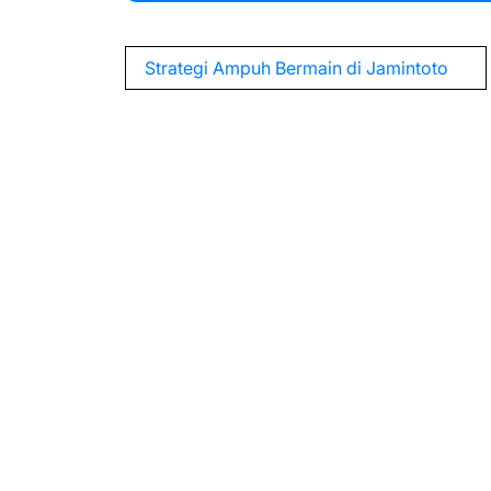
Post
Strategi Ampuh Bermain di Jamintoto
navigation