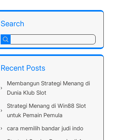
Search
Recent Posts
Membangun Strategi Menang di
Dunia Klub Slot
Strategi Menang di Win88 Slot
untuk Pemain Pemula
cara memilih bandar judi indo