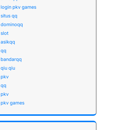
login pkv games
situs qq
dominoqq
slot
asikqq
qq
bandarqq
qiu qiu
pkv
qq
pkv
pkv games