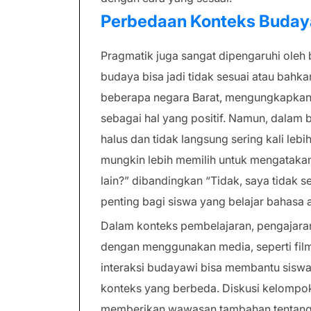
Perbedaan Konteks Buday
Pragmatik juga sangat dipengaruhi oleh
budaya bisa jadi tidak sesuai atau bahka
beberapa negara Barat, mengungkapkan
sebagai hal yang positif. Namun, dalam
halus dan tidak langsung sering kali leb
mungkin lebih memilih untuk mengataka
lain?” dibandingkan “Tidak, saya tidak s
penting bagi siswa yang belajar bahasa a
Dalam konteks pembelajaran, pengajaran
dengan menggunakan media, seperti fil
interaksi budayawi bisa membantu sis
konteks yang berbeda. Diskusi kelompo
memberikan wawasan tambahan tentang