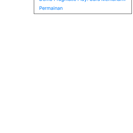
navigation
Permainan