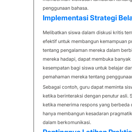
penggunaan bahasa.
Implementasi Strategi Bel
Melibatkan siswa dalam diskusi kritis t
efektif untuk membangun kemampuan pr
tentang pengalaman mereka dalam berbic
mereka hadapi, dapat membuka banyak d
kesempatan bagi siswa untuk belajar da
pemahaman mereka tentang penggunaan
Sebagai contoh, guru dapat meminta si
ketika berinteraksi dengan penutur asli.
ketika menerima respons yang berbeda da
hanya membangun kesadaran pragmatik, 
dalam berkomunikasi.