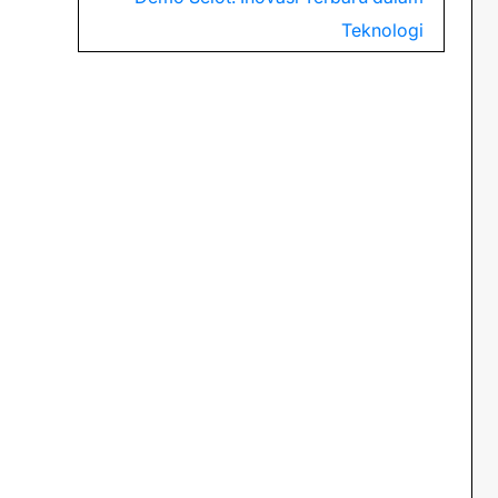
Teknologi