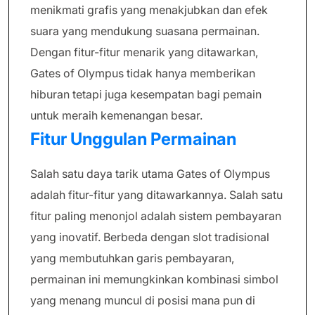
menikmati grafis yang menakjubkan dan efek
suara yang mendukung suasana permainan.
Dengan fitur-fitur menarik yang ditawarkan,
Gates of Olympus tidak hanya memberikan
hiburan tetapi juga kesempatan bagi pemain
untuk meraih kemenangan besar.
Fitur Unggulan Permainan
Salah satu daya tarik utama Gates of Olympus
adalah fitur-fitur yang ditawarkannya. Salah satu
fitur paling menonjol adalah sistem pembayaran
yang inovatif. Berbeda dengan slot tradisional
yang membutuhkan garis pembayaran,
permainan ini memungkinkan kombinasi simbol
yang menang muncul di posisi mana pun di