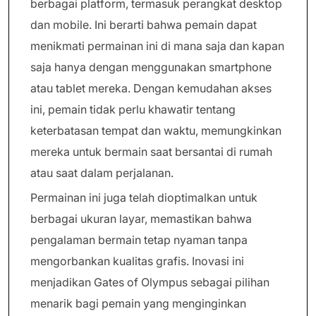
berbagai platform, termasuk perangkat desktop
dan mobile. Ini berarti bahwa pemain dapat
menikmati permainan ini di mana saja dan kapan
saja hanya dengan menggunakan smartphone
atau tablet mereka. Dengan kemudahan akses
ini, pemain tidak perlu khawatir tentang
keterbatasan tempat dan waktu, memungkinkan
mereka untuk bermain saat bersantai di rumah
atau saat dalam perjalanan.
Permainan ini juga telah dioptimalkan untuk
berbagai ukuran layar, memastikan bahwa
pengalaman bermain tetap nyaman tanpa
mengorbankan kualitas grafis. Inovasi ini
menjadikan Gates of Olympus sebagai pilihan
menarik bagi pemain yang menginginkan