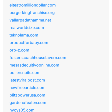
elteatromilliondollar.com
burgerkingfranchise.org
vallarpadathamma.net
realworldsize.com
teknolama.com
productforbaby.com
orb-z.com
fosterscoachhousetavern.com
mesasdecultivoonline.com
boilersnbits.com
latestviralpost.com
newfreearticle.com
blitzpowerusa.com
gardenofeaten.com
hycys05.com