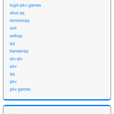
login pkv games
situs qq
dominoqq
slot
asikqq
qq
bandarqq
qiu qiu
pkv
qq
pkv
pkv games