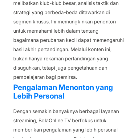
melibatkan klub-klub besar, analisis taktik dan
strategi yang berbeda-beda ditawarkan di
segmen khusus. Ini memungkinkan penonton
untuk memahami lebih dalam tentang
bagaimana perubahan kecil dapat memengaruhi
hasil akhir pertandingan. Melalui konten ini,
bukan hanya rekaman pertandingan yang
disuguhkan, tetapi juga pengetahuan dan
pembelajaran bagi pemirsa.
Pengalaman Menonton yang
Lebih Personal
Dengan semakin banyaknya berbagai layanan
streaming, BolaOnline TV berfokus untuk
memberikan pengalaman yang lebih personal