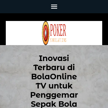
Skip
to
content
(Press
Enter)
Inovasi
Terbaru di
BolaOnline
TV untuk
Penggemar
Sepak Bola