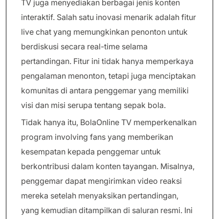
TV juga menyediakan berbagai jenis konten
interaktif. Salah satu inovasi menarik adalah fitur
live chat yang memungkinkan penonton untuk
berdiskusi secara real-time selama
pertandingan. Fitur ini tidak hanya memperkaya
pengalaman menonton, tetapi juga menciptakan
komunitas di antara penggemar yang memiliki
visi dan misi serupa tentang sepak bola.
Tidak hanya itu, BolaOnline TV memperkenalkan
program involving fans yang memberikan
kesempatan kepada penggemar untuk
berkontribusi dalam konten tayangan. Misalnya,
penggemar dapat mengirimkan video reaksi
mereka setelah menyaksikan pertandingan,
yang kemudian ditampilkan di saluran resmi. Ini