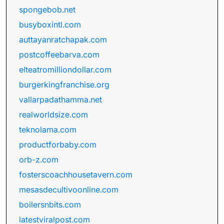
spongebob.net
busyboxintl.com
auttayanratchapak.com
postcoffeebarva.com
elteatromilliondollar.com
burgerkingfranchise.org
vallarpadathamma.net
realworldsize.com
teknolama.com
productforbaby.com
orb-z.com
fosterscoachhousetavern.com
mesasdecultivoonline.com
boilersnbits.com
latestviralpost.com