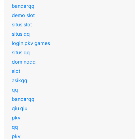
bandarqq
demo slot
situs slot
situs qq
login pkv games
situs qq
dominoqq
slot
asikqq
qq
bandarqq
qiu qiu
pkv
qq
pkv