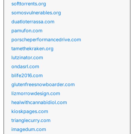
softtorrents.org
somosvulnerables.org
duatloterrassa.com
pamufon.com
porscheperformancedrive.com
tamethekraken.org
lutzinator.com
ondasrl.com
blife2016.com
glutenfreesnowboarder.com
lizmorrowdesign.com
healwithcannabidiol.com
kioskpages.com
trianglecurry.com
imagedum.com