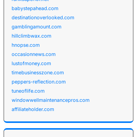
babystepahead.com
destinationoverlooked.com
gamblingamount.com
hillclimbwax.com
hnopse.com
occasionnews.com
lustofmoney.com
timebusinesszone.com
peppers-reflection.com
tuneoflife.com
windowwellmaintenancepros.com
affiliateholder.com