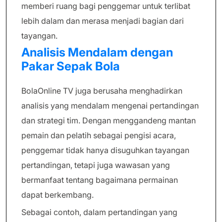
memberi ruang bagi penggemar untuk terlibat
lebih dalam dan merasa menjadi bagian dari
tayangan.
Analisis Mendalam dengan
Pakar Sepak Bola
BolaOnline TV juga berusaha menghadirkan
analisis yang mendalam mengenai pertandingan
dan strategi tim. Dengan menggandeng mantan
pemain dan pelatih sebagai pengisi acara,
penggemar tidak hanya disuguhkan tayangan
pertandingan, tetapi juga wawasan yang
bermanfaat tentang bagaimana permainan
dapat berkembang.
Sebagai contoh, dalam pertandingan yang