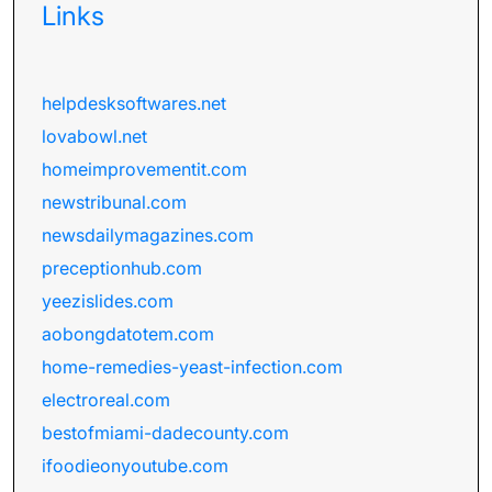
Links
helpdesksoftwares.net
lovabowl.net
homeimprovementit.com
newstribunal.com
newsdailymagazines.com
preceptionhub.com
yeezislides.com
aobongdatotem.com
home-remedies-yeast-infection.com
electroreal.com
bestofmiami-dadecounty.com
ifoodieonyoutube.com