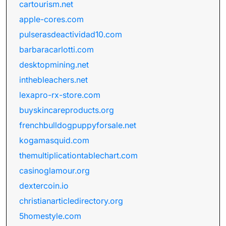
cartourism.net
apple-cores.com
pulserasdeactividad10.com
barbaracarlotti.com
desktopmining.net
inthebleachers.net
lexapro-rx-store.com
buyskincareproducts.org
frenchbulldogpuppyforsale.net
kogamasquid.com
themultiplicationtablechart.com
casinoglamour.org
dextercoin.io
christianarticledirectory.org
5homestyle.com