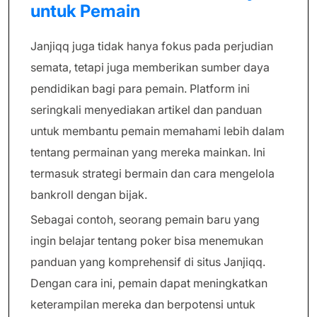
untuk Pemain
Janjiqq juga tidak hanya fokus pada perjudian
semata, tetapi juga memberikan sumber daya
pendidikan bagi para pemain. Platform ini
seringkali menyediakan artikel dan panduan
untuk membantu pemain memahami lebih dalam
tentang permainan yang mereka mainkan. Ini
termasuk strategi bermain dan cara mengelola
bankroll dengan bijak.
Sebagai contoh, seorang pemain baru yang
ingin belajar tentang poker bisa menemukan
panduan yang komprehensif di situs Janjiqq.
Dengan cara ini, pemain dapat meningkatkan
keterampilan mereka dan berpotensi untuk