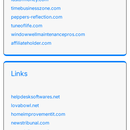
timebusinesszone.com
peppers-reflection.com
tuneoflife.com
windowwellmaintenancepros.com
affiliateholder.com
Links
helpdesksoftwares.net
lovabowl.net
homeimprovementit.com
newstribunal.com