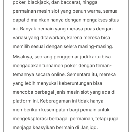
poker, blackjack, dan baccarat, hingga
permainan mesin slot yang penuh warna, semua
dapat dimainkan hanya dengan mengakses situs
ini. Banyak pemain yang merasa puas dengan
variasi yang ditawarkan, karena mereka bisa
memilih sesuai dengan selera masing-masing.
Misalnya, seorang penggemar judi kartu bisa
mengadakan turnamen poker dengan teman-
temannya secara online. Sementara itu, mereka
yang lebih menyukai keberuntungan bisa
mencoba berbagai jenis mesin slot yang ada di
platform ini. Keberagaman ini tidak hanya
memberikan kesempatan bagi pemain untuk
mengeksplorasi berbagai permainan, tetapi juga
menjaga keasyikan bermain di Janjiqq.