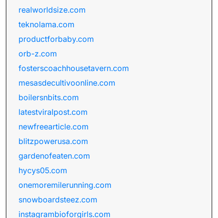
realworldsize.com
teknolama.com
productforbaby.com
orb-z.com
fosterscoachhousetavern.com
mesasdecultivoonline.com
boilersnbits.com
latestviralpost.com
newfreearticle.com
blitzpowerusa.com
gardenofeaten.com
hycys05.com
onemoremilerunning.com
snowboardsteez.com
instagrambioforgirls.com