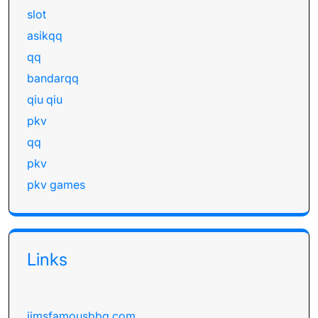
slot
asikqq
qq
bandarqq
qiu qiu
pkv
qq
pkv
pkv games
Links
jimsfamousbbq.com