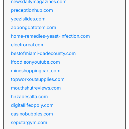
newsdailymagazines.com
preceptionhub.com
yeezislides.com
aobongdatotem.com
home-remedies-yeast-infection.com
electroreal.com
bestofmiami-dadecounty.com
ifoodieonyoutube.com
mineshoppingcart.com
topworkoutsupplies.com
mouthshutreviews.com
hirzadesalta.com
digitallifeopoly.com
casinobubbles.com
seputargym.com