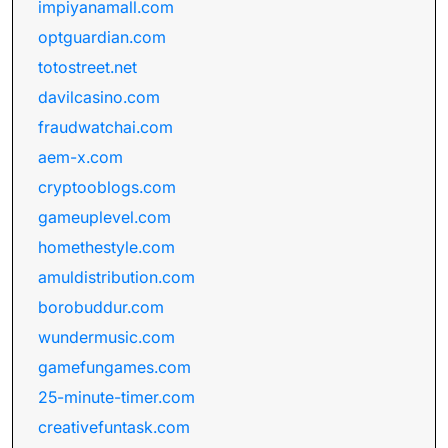
impiyanamall.com
optguardian.com
totostreet.net
davilcasino.com
fraudwatchai.com
aem-x.com
cryptooblogs.com
gameuplevel.com
homethestyle.com
amuldistribution.com
borobuddur.com
wundermusic.com
gamefungames.com
25-minute-timer.com
creativefuntask.com