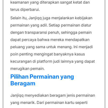
keamanan yang diterapkan sangat ketat dan
terus diperbarui.
Selain itu, Janjiqq juga menjalankan kebijakan
permainan yang adil. Setiap permainan diatur
dengan transparansi penuh, sehingga pemain
dapat percaya bahwa mereka mendapatkan
peluang yang sama untuk menang. Ini menjadi
poin penting mengingat banyaknya kasus
kecurangan di platform judi lainnya yang dapat
merugikan pemain.
Pilihan Permainan yang
Beragam
Janjiqq menyediakan beragam jenis permainan
yang menarik. Dari permainan kartu seperti