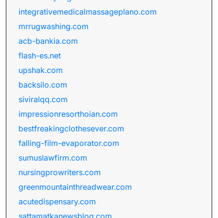
integrativemedicalmassageplano.com
mrrugwashing.com
acb-bankia.com
flash-es.net
upshak.com
backsilo.com
siviralqq.com
impressionresorthoian.com
bestfreakingclothesever.com
falling-film-evaporator.com
sumuslawfirm.com
nursingprowriters.com
greenmountainthreadwear.com
acutedispensary.com
sattamatkanewsblog.com