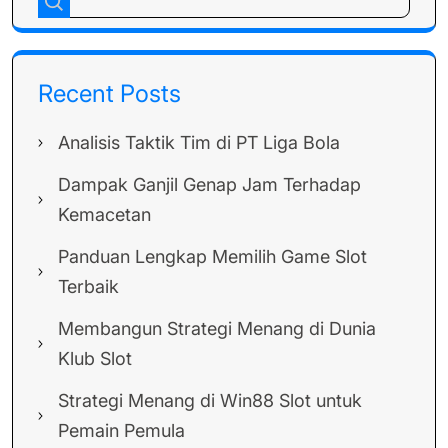
Recent Posts
Analisis Taktik Tim di PT Liga Bola
Dampak Ganjil Genap Jam Terhadap
Kemacetan
Panduan Lengkap Memilih Game Slot
Terbaik
Membangun Strategi Menang di Dunia
Klub Slot
Strategi Menang di Win88 Slot untuk
Pemain Pemula