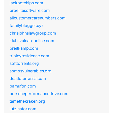
jackpotchips.com
proelitesoftware.com
allcustomercarenumbers.com
familyblogger.xyz
chrisjohnslawgroup.com
klub-vulcan-online.com
breitkamp.com
tripleyresidence.com
softtorrents.org
somosvulnerables.org
duatloterrassa.com
pamufon.com
porscheperformancedrive.com
tamethekraken.org
lutzinator.com