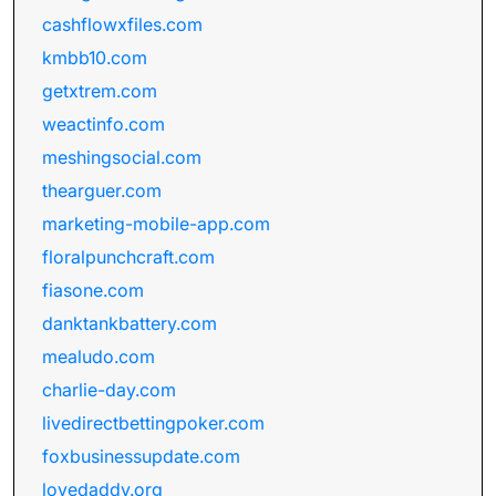
cashflowxfiles.com
kmbb10.com
getxtrem.com
weactinfo.com
meshingsocial.com
thearguer.com
marketing-mobile-app.com
floralpunchcraft.com
fiasone.com
danktankbattery.com
mealudo.com
charlie-day.com
livedirectbettingpoker.com
foxbusinessupdate.com
lovedaddy.org