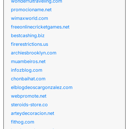
wonderfultraveling.com
promocioname.net
wimaxworld.com
freeonlinecricketgames.net
bestcashing.biz
firerestrictions.us
archiesbrooklyn.com
muambeiros.net
infozblog.com
chonbaihat.com
elblogdeoscargonzalez.com
webpromote.net
steroids-store.co
arteydecoracion.net
fithog.com