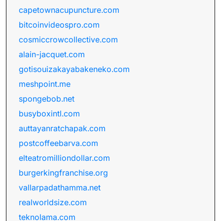
capetownacupuncture.com
bitcoinvideospro.com
cosmiccrowcollective.com
alain-jacquet.com
gotisouizakayabakeneko.com
meshpoint.me
spongebob.net
busyboxintl.com
auttayanratchapak.com
postcoffeebarva.com
elteatromilliondollar.com
burgerkingfranchise.org
vallarpadathamma.net
realworldsize.com
teknolama.com