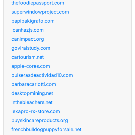
thefoodiepassport.com
superwindowproject.com
papibakigrafo.com
icanhazjs.com
canimpact.org
goviralstudy.com
cartourism.net
apple-cores.com
pulserasdeactividad10.com
barbaracarlotti.com
desktopmining.net
inthebleachers.net
lexapro-rx-store.com
buyskincareproducts.org
frenchbulldogpuppyforsale.net