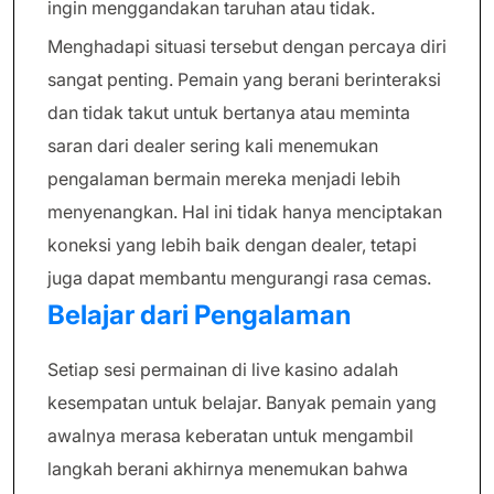
ingin menggandakan taruhan atau tidak.
Menghadapi situasi tersebut dengan percaya diri
sangat penting. Pemain yang berani berinteraksi
dan tidak takut untuk bertanya atau meminta
saran dari dealer sering kali menemukan
pengalaman bermain mereka menjadi lebih
menyenangkan. Hal ini tidak hanya menciptakan
koneksi yang lebih baik dengan dealer, tetapi
juga dapat membantu mengurangi rasa cemas.
Belajar dari Pengalaman
Setiap sesi permainan di live kasino adalah
kesempatan untuk belajar. Banyak pemain yang
awalnya merasa keberatan untuk mengambil
langkah berani akhirnya menemukan bahwa