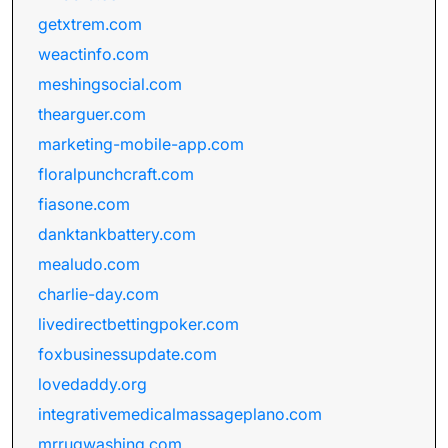
getxtrem.com
weactinfo.com
meshingsocial.com
thearguer.com
marketing-mobile-app.com
floralpunchcraft.com
fiasone.com
danktankbattery.com
mealudo.com
charlie-day.com
livedirectbettingpoker.com
foxbusinessupdate.com
lovedaddy.org
integrativemedicalmassageplano.com
mrrugwashing.com