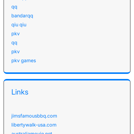
qq
bandarqq
qiu qiu
pkv
qq
pkv
pkv games
Links
jimsfamousbbq.com
libertywalk-usa.com
australiamovie.net