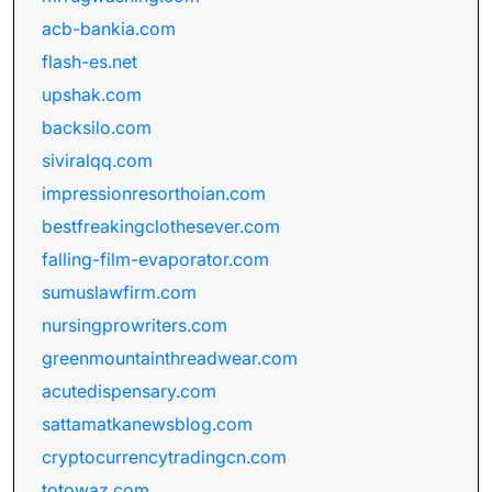
acb-bankia.com
flash-es.net
upshak.com
backsilo.com
siviralqq.com
impressionresorthoian.com
bestfreakingclothesever.com
falling-film-evaporator.com
sumuslawfirm.com
nursingprowriters.com
greenmountainthreadwear.com
acutedispensary.com
sattamatkanewsblog.com
cryptocurrencytradingcn.com
totowaz.com