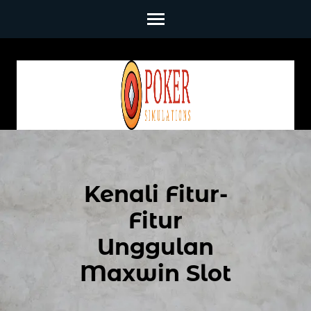
Skip
to
content
(Press
Enter)
Kenali Fitur-
Fitur
Unggulan
Maxwin Slot