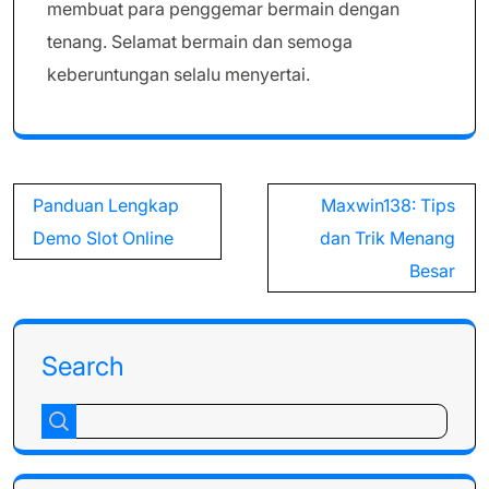
membuat para penggemar bermain dengan
tenang. Selamat bermain dan semoga
keberuntungan selalu menyertai.
Post
Panduan Lengkap
Maxwin138: Tips
navigation
Demo Slot Online
dan Trik Menang
Besar
Search