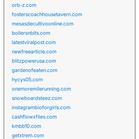
orb-z.com
fosterscoachhousetavern.com
mesasdecultivoonline.com
boilersnbits.com
latestviralpost.com
newfreearticle.com
blitzpowerusa.com
gardenofeaten.com
hycys05.com
onemoremilerunning.com
snowboardsteez.com
instagrambioforgirls.com
cashflowxfiles.com
kmbb10.com
getxtrem.com