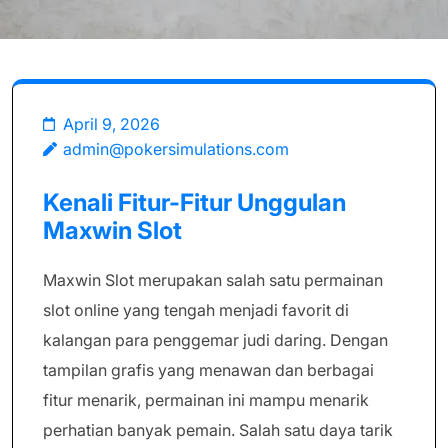
April 9, 2026
admin@pokersimulations.com
Kenali Fitur-Fitur Unggulan
Maxwin Slot
Maxwin Slot merupakan salah satu permainan
slot online yang tengah menjadi favorit di
kalangan para penggemar judi daring. Dengan
tampilan grafis yang menawan dan berbagai
fitur menarik, permainan ini mampu menarik
perhatian banyak pemain. Salah satu daya tarik