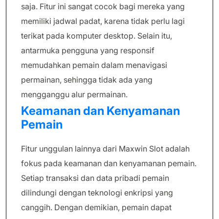
saja. Fitur ini sangat cocok bagi mereka yang
memiliki jadwal padat, karena tidak perlu lagi
terikat pada komputer desktop. Selain itu,
antarmuka pengguna yang responsif
memudahkan pemain dalam menavigasi
permainan, sehingga tidak ada yang
mengganggu alur permainan.
Keamanan dan Kenyamanan
Pemain
Fitur unggulan lainnya dari Maxwin Slot adalah
fokus pada keamanan dan kenyamanan pemain.
Setiap transaksi dan data pribadi pemain
dilindungi dengan teknologi enkripsi yang
canggih. Dengan demikian, pemain dapat