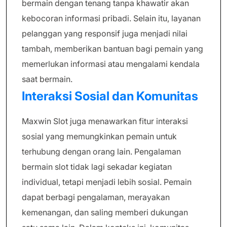
bermain dengan tenang tanpa khawatir akan
kebocoran informasi pribadi. Selain itu, layanan
pelanggan yang responsif juga menjadi nilai
tambah, memberikan bantuan bagi pemain yang
memerlukan informasi atau mengalami kendala
saat bermain.
Interaksi Sosial dan Komunitas
Maxwin Slot juga menawarkan fitur interaksi
sosial yang memungkinkan pemain untuk
terhubung dengan orang lain. Pengalaman
bermain slot tidak lagi sekadar kegiatan
individual, tetapi menjadi lebih sosial. Pemain
dapat berbagi pengalaman, merayakan
kemenangan, dan saling memberi dukungan