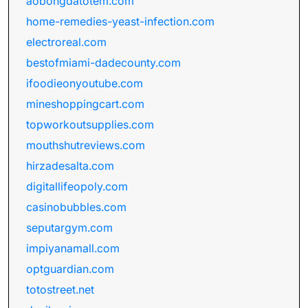
aobongdatotem.com
home-remedies-yeast-infection.com
electroreal.com
bestofmiami-dadecounty.com
ifoodieonyoutube.com
mineshoppingcart.com
topworkoutsupplies.com
mouthshutreviews.com
hirzadesalta.com
digitallifeopoly.com
casinobubbles.com
seputargym.com
impiyanamall.com
optguardian.com
totostreet.net