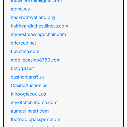
thewhitewhitelights.com
atdhe.ws
heckrodtwetland.org
halfheardinthestillness.com
mybestmassagechair.com
ericreed.net
fluxetine.com
mobilecasino8760.com
betqq3.net
casinoloans5.us
CasinoAuction.us
kipooglecouk.us
mykitchennhome.com
aumoulinvert.com
thefoodiepassport.com