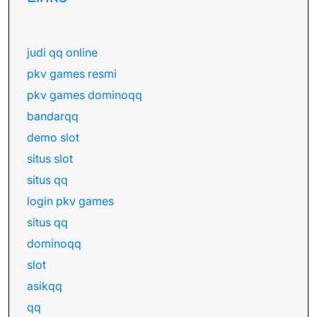
judi qq online
pkv games resmi
pkv games dominoqq
bandarqq
demo slot
situs slot
situs qq
login pkv games
situs qq
dominoqq
slot
asikqq
qq