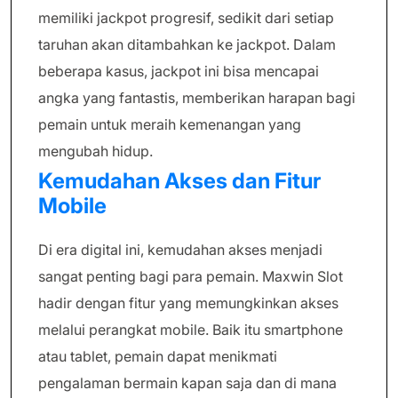
memiliki jackpot progresif, sedikit dari setiap
taruhan akan ditambahkan ke jackpot. Dalam
beberapa kasus, jackpot ini bisa mencapai
angka yang fantastis, memberikan harapan bagi
pemain untuk meraih kemenangan yang
mengubah hidup.
Kemudahan Akses dan Fitur
Mobile
Di era digital ini, kemudahan akses menjadi
sangat penting bagi para pemain. Maxwin Slot
hadir dengan fitur yang memungkinkan akses
melalui perangkat mobile. Baik itu smartphone
atau tablet, pemain dapat menikmati
pengalaman bermain kapan saja dan di mana