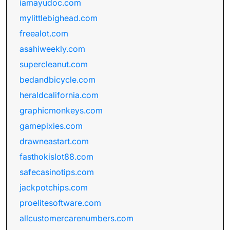
iamayudoc.com
mylittlebighead.com
freealot.com
asahiweekly.com
supercleanut.com
bedandbicycle.com
heraldcalifornia.com
graphicmonkeys.com
gamepixies.com
drawneastart.com
fasthokislot88.com
safecasinotips.com
jackpotchips.com
proelitesoftware.com
allcustomercarenumbers.com