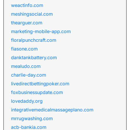
weactinfo.com
meshingsocial.com
thearguer.com
marketing-mobile-app.com
floralpunchcraft.com
fiasone.com
danktankbattery.com
mealudo.com
charlie-day.com
livedirectbettingpoker.com
foxbusinessupdate.com
lovedaddy.org
integrativemedicalmassageplano.com
mrrugwashing.com
acb-bankia.com