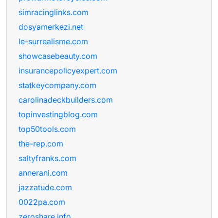
simracinglinks.com
dosyamerkezi.net
le-surrealisme.com
showcasebeauty.com
insurancepolicyexpert.com
statkeycompany.com
carolinadeckbuilders.com
topinvestingblog.com
top50tools.com
the-rep.com
saltyfranks.com
annerani.com
jazzatude.com
0022pa.com
zeroshare.info