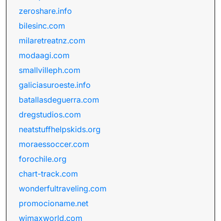
zeroshare.info
bilesinc.com
milaretreatnz.com
modaagi.com
smallvilleph.com
galiciasuroeste.info
batallasdeguerra.com
dregstudios.com
neatstuffhelpskids.org
moraessoccer.com
forochile.org
chart-track.com
wonderfultraveling.com
promocioname.net
wimaxworld.com