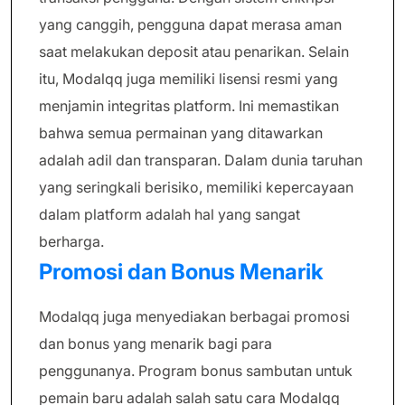
yang canggih, pengguna dapat merasa aman
saat melakukan deposit atau penarikan. Selain
itu, Modalqq juga memiliki lisensi resmi yang
menjamin integritas platform. Ini memastikan
bahwa semua permainan yang ditawarkan
adalah adil dan transparan. Dalam dunia taruhan
yang seringkali berisiko, memiliki kepercayaan
dalam platform adalah hal yang sangat
berharga.
Promosi dan Bonus Menarik
Modalqq juga menyediakan berbagai promosi
dan bonus yang menarik bagi para
penggunanya. Program bonus sambutan untuk
pemain baru adalah salah satu cara Modalqq