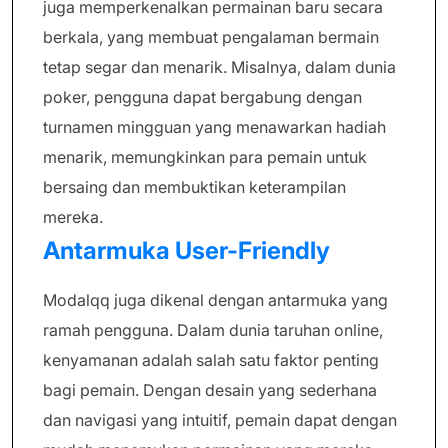
juga memperkenalkan permainan baru secara
berkala, yang membuat pengalaman bermain
tetap segar dan menarik. Misalnya, dalam dunia
poker, pengguna dapat bergabung dengan
turnamen mingguan yang menawarkan hadiah
menarik, memungkinkan para pemain untuk
bersaing dan membuktikan keterampilan
mereka.
Antarmuka User-Friendly
Modalqq juga dikenal dengan antarmuka yang
ramah pengguna. Dalam dunia taruhan online,
kenyamanan adalah salah satu faktor penting
bagi pemain. Dengan desain yang sederhana
dan navigasi yang intuitif, pemain dapat dengan