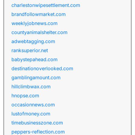
charlestonwipesettlement.com
brandfollowmarket.com
weeklyjobnews.com
countyanimalshelter.com
adwebtagging.com
ranksuperior.net
babystepahead.com
destinationoverlooked.com
gamblingamount.com
hillclimbwax.com
hnopse.com
occasionnews.com
lustofmoney.com
timebusinesszone.com
peppers-reflection.com