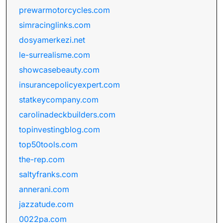
prewarmotorcycles.com
simracinglinks.com
dosyamerkezi.net
le-surrealisme.com
showcasebeauty.com
insurancepolicyexpert.com
statkeycompany.com
carolinadeckbuilders.com
topinvestingblog.com
top50tools.com
the-rep.com
saltyfranks.com
annerani.com
jazzatude.com
0022pa.com