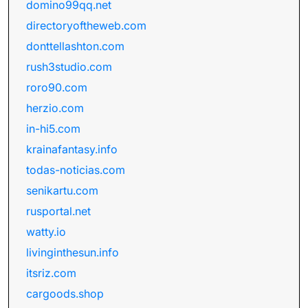
domino99qq.net
directoryoftheweb.com
donttellashton.com
rush3studio.com
roro90.com
herzio.com
in-hi5.com
krainafantasy.info
todas-noticias.com
senikartu.com
rusportal.net
watty.io
livinginthesun.info
itsriz.com
cargoods.shop