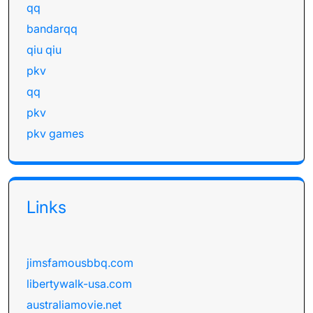
qq
bandarqq
qiu qiu
pkv
qq
pkv
pkv games
Links
jimsfamousbbq.com
libertywalk-usa.com
australiamovie.net