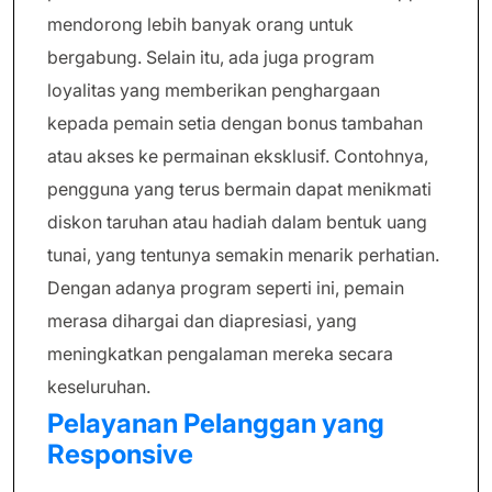
mendorong lebih banyak orang untuk
bergabung. Selain itu, ada juga program
loyalitas yang memberikan penghargaan
kepada pemain setia dengan bonus tambahan
atau akses ke permainan eksklusif. Contohnya,
pengguna yang terus bermain dapat menikmati
diskon taruhan atau hadiah dalam bentuk uang
tunai, yang tentunya semakin menarik perhatian.
Dengan adanya program seperti ini, pemain
merasa dihargai dan diapresiasi, yang
meningkatkan pengalaman mereka secara
keseluruhan.
Pelayanan Pelanggan yang
Responsive