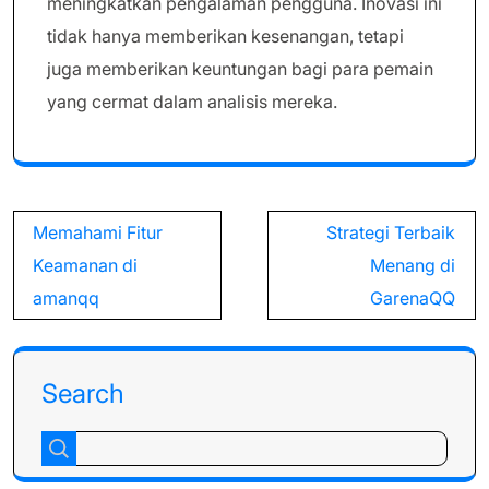
meningkatkan pengalaman pengguna. Inovasi ini
tidak hanya memberikan kesenangan, tetapi
juga memberikan keuntungan bagi para pemain
yang cermat dalam analisis mereka.
Post
Memahami Fitur
Strategi Terbaik
navigation
Keamanan di
Menang di
amanqq
GarenaQQ
Search