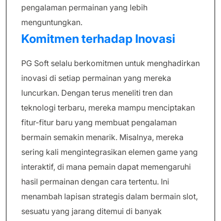
pengalaman permainan yang lebih
menguntungkan.
Komitmen terhadap Inovasi
PG Soft selalu berkomitmen untuk menghadirkan
inovasi di setiap permainan yang mereka
luncurkan. Dengan terus meneliti tren dan
teknologi terbaru, mereka mampu menciptakan
fitur-fitur baru yang membuat pengalaman
bermain semakin menarik. Misalnya, mereka
sering kali mengintegrasikan elemen game yang
interaktif, di mana pemain dapat memengaruhi
hasil permainan dengan cara tertentu. Ini
menambah lapisan strategis dalam bermain slot,
sesuatu yang jarang ditemui di banyak