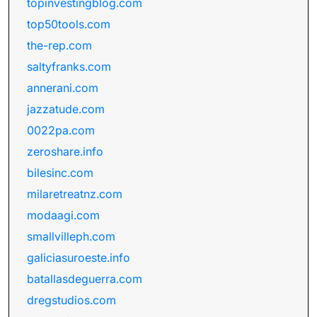
topinvestingblog.com
top50tools.com
the-rep.com
saltyfranks.com
annerani.com
jazzatude.com
0022pa.com
zeroshare.info
bilesinc.com
milaretreatnz.com
modaagi.com
smallvilleph.com
galiciasuroeste.info
batallasdeguerra.com
dregstudios.com