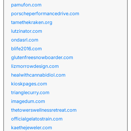
pamufon.com
porscheperformancedrive.com
tamethekraken.org
lutzinator.com
ondasrl.com
blife2016.com
glutenfreesnowboarder.com
lizmorrowdesign.com
healwithcannabidiol.com
kioskpages.com
trianglecurry.com
imagedum.com
thetowerswellnessretreat.com
officialgelatostrain.com
kaethejeweler.com