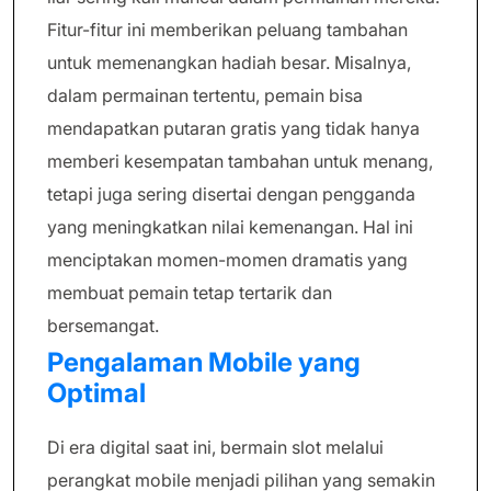
Fitur-fitur ini memberikan peluang tambahan
untuk memenangkan hadiah besar. Misalnya,
dalam permainan tertentu, pemain bisa
mendapatkan putaran gratis yang tidak hanya
memberi kesempatan tambahan untuk menang,
tetapi juga sering disertai dengan pengganda
yang meningkatkan nilai kemenangan. Hal ini
menciptakan momen-momen dramatis yang
membuat pemain tetap tertarik dan
bersemangat.
Pengalaman Mobile yang
Optimal
Di era digital saat ini, bermain slot melalui
perangkat mobile menjadi pilihan yang semakin