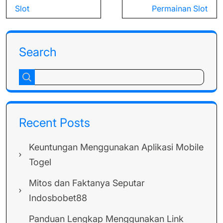
Slot
Permainan Slot
Search
Recent Posts
Keuntungan Menggunakan Aplikasi Mobile
Togel
Mitos dan Faktanya Seputar
Indosbobet88
Panduan Lengkap Menggunakan Link