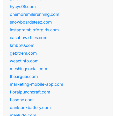
hycys05.com
onemoremilerunning.com
snowboardsteez.com
instagrambioforgirls.com
cashflowxfiles.com
kmbb10.com
getxtrem.com
weactinfo.com
meshingsocial.com
thearguer.com
marketing-mobile-app.com
floralpunchcraft.com
fiasone.com
danktankbattery.com
mealudo.com