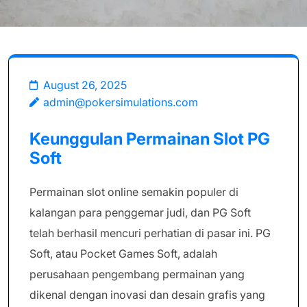
August 26, 2025
admin@pokersimulations.com
Keunggulan Permainan Slot PG
Soft
Permainan slot online semakin populer di
kalangan para penggemar judi, dan PG Soft
telah berhasil mencuri perhatian di pasar ini. PG
Soft, atau Pocket Games Soft, adalah
perusahaan pengembang permainan yang
dikenal dengan inovasi dan desain grafis yang