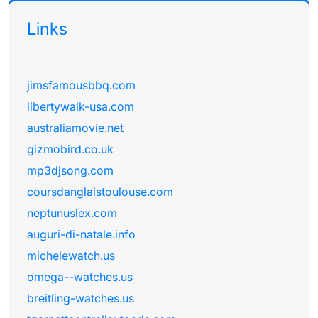
Links
jimsfamousbbq.com
libertywalk-usa.com
australiamovie.net
gizmobird.co.uk
mp3djsong.com
coursdanglaistoulouse.com
neptunuslex.com
auguri-di-natale.info
michelewatch.us
omega--watches.us
breitling-watches.us