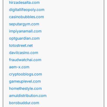
hirzadesalta.com
digitallifeopoly.com
casinobubbles.com
seputargym.com
impiyanamall.com
optguardian.com
totostreet.net
davilcasino.com
fraudwatchai.com
aem-x.com
cryptooblogs.com
gameuplevel.com
homethestyle.com
amuldistribution.com
borobuddur.com