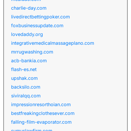
charlie-day.com
livedirectbettingpoker.com
foxbusinessupdate.com
lovedaddy.org
integrativemedicalmassageplano.com
mrrugwashing.com
acb-bankia.com
flash-es.net
upshak.com
backsilo.com
siviralqq.com
impressionresorthoian.com
bestfreakingclothesever.com
falling-film-evaporator.com
sumuslawfirm.com