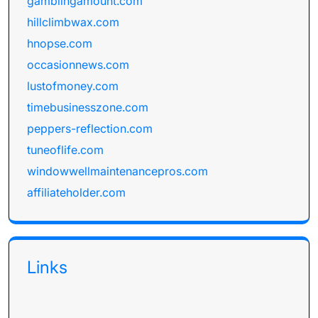
gamblingamount.com
hillclimbwax.com
hnopse.com
occasionnews.com
lustofmoney.com
timebusinesszone.com
peppers-reflection.com
tuneoflife.com
windowwellmaintenancepros.com
affiliateholder.com
Links