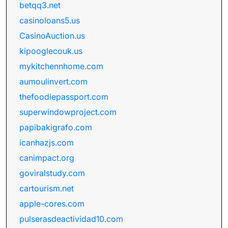
betqq3.net
casinoloans5.us
CasinoAuction.us
kipooglecouk.us
mykitchennhome.com
aumoulinvert.com
thefoodiepassport.com
superwindowproject.com
papibakigrafo.com
icanhazjs.com
canimpact.org
goviralstudy.com
cartourism.net
apple-cores.com
pulserasdeactividad10.com