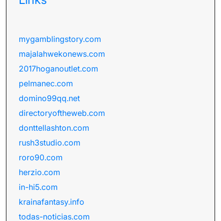
mygamblingstory.com
majalahwekonews.com
2017hoganoutlet.com
pelmanec.com
domino99qq.net
directoryoftheweb.com
donttellashton.com
rush3studio.com
roro90.com
herzio.com
in-hi5.com
krainafantasy.info
todas-noticias.com