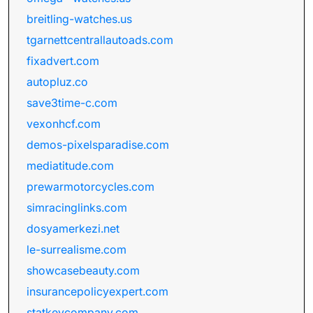
breitling-watches.us
tgarnettcentrallautoads.com
fixadvert.com
autopluz.co
save3time-c.com
vexonhcf.com
demos-pixelsparadise.com
mediatitude.com
prewarmotorcycles.com
simracinglinks.com
dosyamerkezi.net
le-surrealisme.com
showcasebeauty.com
insurancepolicyexpert.com
statkeycompany.com