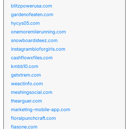
blitzpowerusa.com
gardenofeaten.com
hycys05.com
onemoremilerunning.com
snowboardsteez.com
instagrambioforgirls.com
cashflowxfiles.com
kmbb10.com
getxtrem.com
weactinfo.com
meshingsocial.com
thearguer.com
marketing-mobile-app.com
floralpunchcraft.com
fiasone.com