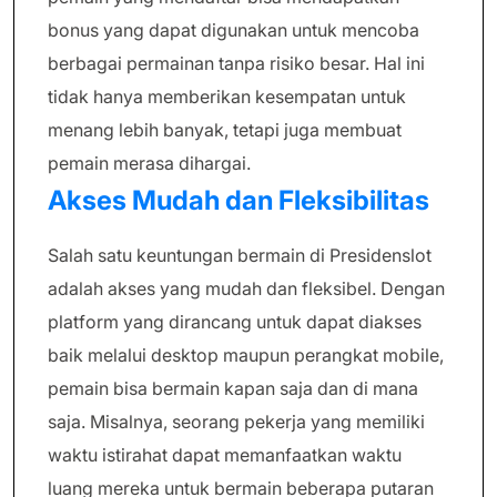
bonus yang dapat digunakan untuk mencoba
berbagai permainan tanpa risiko besar. Hal ini
tidak hanya memberikan kesempatan untuk
menang lebih banyak, tetapi juga membuat
pemain merasa dihargai.
Akses Mudah dan Fleksibilitas
Salah satu keuntungan bermain di Presidenslot
adalah akses yang mudah dan fleksibel. Dengan
platform yang dirancang untuk dapat diakses
baik melalui desktop maupun perangkat mobile,
pemain bisa bermain kapan saja dan di mana
saja. Misalnya, seorang pekerja yang memiliki
waktu istirahat dapat memanfaatkan waktu
luang mereka untuk bermain beberapa putaran