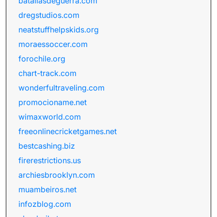
batallasdeguerra.com
dregstudios.com
neatstuffhelpskids.org
moraessoccer.com
forochile.org
chart-track.com
wonderfultraveling.com
promocioname.net
wimaxworld.com
freeonlinecricketgames.net
bestcashing.biz
firerestrictions.us
archiesbrooklyn.com
muambeiros.net
infozblog.com