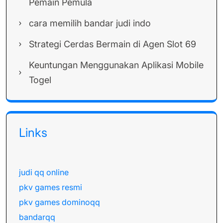
Pemain Pemula
cara memilih bandar judi indo
Strategi Cerdas Bermain di Agen Slot 69
Keuntungan Menggunakan Aplikasi Mobile
Togel
Links
judi qq online
pkv games resmi
pkv games dominoqq
bandarqq