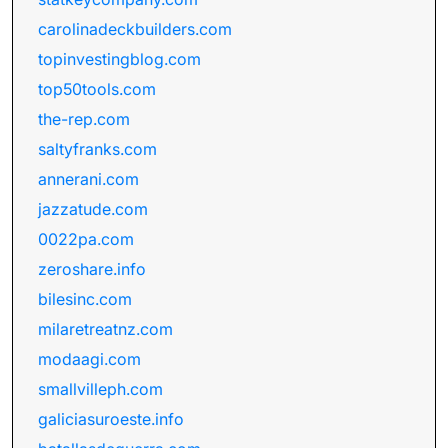
carolinadeckbuilders.com
topinvestingblog.com
top50tools.com
the-rep.com
saltyfranks.com
annerani.com
jazzatude.com
0022pa.com
zeroshare.info
bilesinc.com
milaretreatnz.com
modaagi.com
smallvilleph.com
galiciasuroeste.info