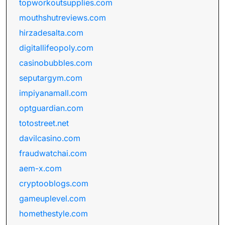
topworkoutsupplies.com
mouthshutreviews.com
hirzadesalta.com
digitallifeopoly.com
casinobubbles.com
seputargym.com
impiyanamall.com
optguardian.com
totostreet.net
davilcasino.com
fraudwatchai.com
aem-x.com
cryptooblogs.com
gameuplevel.com
homethestyle.com