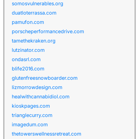
somosvulnerables.org
duatloterrassa.com
pamufon.com
porscheperformancedrive.com
tamethekraken.org
lutzinator.com
ondasrl.com
blife2016.com
glutenfreesnowboarder.com
lizmorrowdesign.com
healwithcannabidiol.com
kioskpages.com
trianglecurry.com
imagedum.com
thetowerswellnessretreat.com