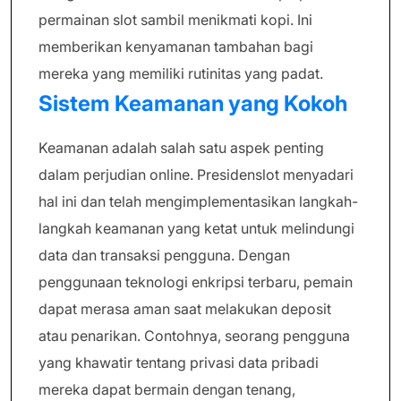
permainan slot sambil menikmati kopi. Ini
memberikan kenyamanan tambahan bagi
mereka yang memiliki rutinitas yang padat.
Sistem Keamanan yang Kokoh
Keamanan adalah salah satu aspek penting
dalam perjudian online. Presidenslot menyadari
hal ini dan telah mengimplementasikan langkah-
langkah keamanan yang ketat untuk melindungi
data dan transaksi pengguna. Dengan
penggunaan teknologi enkripsi terbaru, pemain
dapat merasa aman saat melakukan deposit
atau penarikan. Contohnya, seorang pengguna
yang khawatir tentang privasi data pribadi
mereka dapat bermain dengan tenang,