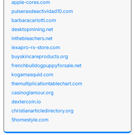
apple-cores.com
pulserasdeactividad10.com
barbaracarlotti.com
desktopmining.net
inthebleachers.net
lexapro-rx-store.com
buyskincareproducts.org
frenchbulldogpuppyforsale.net
kogamasquid.com
themultiplicationtablechart.com
casinoglamour.org
dextercoin.io
christianarticledirectory.org
5homestyle.com