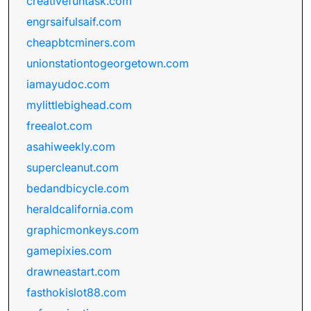
creativefuntask.com
engrsaifulsaif.com
cheapbtcminers.com
unionstationtogeorgetown.com
iamayudoc.com
mylittlebighead.com
freealot.com
asahiweekly.com
supercleanut.com
bedandbicycle.com
heraldcalifornia.com
graphicmonkeys.com
gamepixies.com
drawneastart.com
fasthokislot88.com