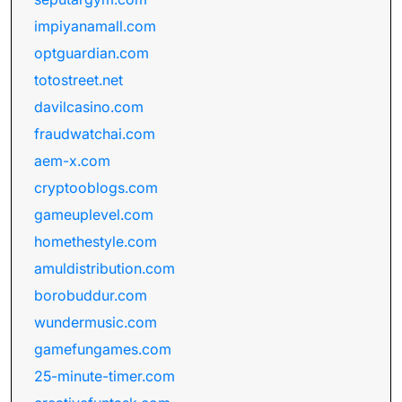
impiyanamall.com
optguardian.com
totostreet.net
davilcasino.com
fraudwatchai.com
aem-x.com
cryptooblogs.com
gameuplevel.com
homethestyle.com
amuldistribution.com
borobuddur.com
wundermusic.com
gamefungames.com
25-minute-timer.com