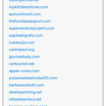
mykitchennhome.com
aumoulinvert.com
thefoodiepassport.com
superwindowproject.com
papibakigrafo.com
icanhazjs.com
canimpact.org
goviralstudy.com
cartourism.net
apple-cores.com
pulserasdeactividad10.com
barbaracarlotti.com
desktopmining.net
inthebleachers.net