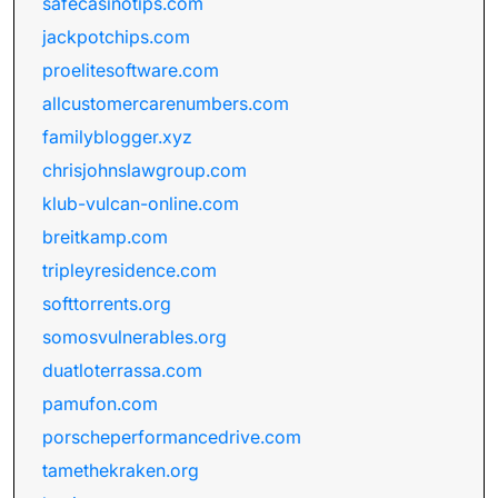
safecasinotips.com
jackpotchips.com
proelitesoftware.com
allcustomercarenumbers.com
familyblogger.xyz
chrisjohnslawgroup.com
klub-vulcan-online.com
breitkamp.com
tripleyresidence.com
softtorrents.org
somosvulnerables.org
duatloterrassa.com
pamufon.com
porscheperformancedrive.com
tamethekraken.org