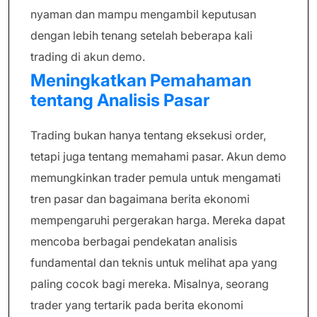
nyaman dan mampu mengambil keputusan
dengan lebih tenang setelah beberapa kali
trading di akun demo.
Meningkatkan Pemahaman
tentang Analisis Pasar
Trading bukan hanya tentang eksekusi order,
tetapi juga tentang memahami pasar. Akun demo
memungkinkan trader pemula untuk mengamati
tren pasar dan bagaimana berita ekonomi
mempengaruhi pergerakan harga. Mereka dapat
mencoba berbagai pendekatan analisis
fundamental dan teknis untuk melihat apa yang
paling cocok bagi mereka. Misalnya, seorang
trader yang tertarik pada berita ekonomi