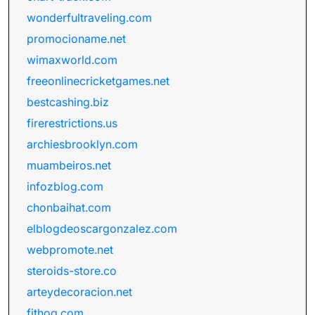
wonderfultraveling.com
promocioname.net
wimaxworld.com
freeonlinecricketgames.net
bestcashing.biz
firerestrictions.us
archiesbrooklyn.com
muambeiros.net
infozblog.com
chonbaihat.com
elblogdeoscargonzalez.com
webpromote.net
steroids-store.co
arteydecoracion.net
fithog.com