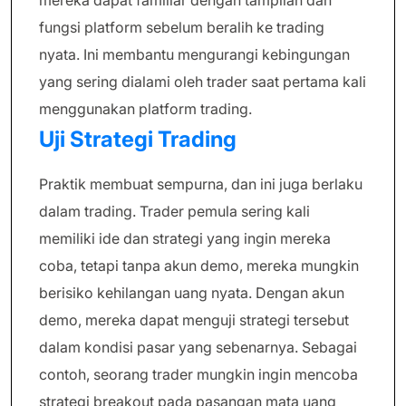
mereka dapat familiar dengan tampilan dan
fungsi platform sebelum beralih ke trading
nyata. Ini membantu mengurangi kebingungan
yang sering dialami oleh trader saat pertama kali
menggunakan platform trading.
Uji Strategi Trading
Praktik membuat sempurna, dan ini juga berlaku
dalam trading. Trader pemula sering kali
memiliki ide dan strategi yang ingin mereka
coba, tetapi tanpa akun demo, mereka mungkin
berisiko kehilangan uang nyata. Dengan akun
demo, mereka dapat menguji strategi tersebut
dalam kondisi pasar yang sebenarnya. Sebagai
contoh, seorang trader mungkin ingin mencoba
strategi breakout pada pasangan mata uang