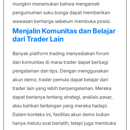
mungkin menemukan bahwa mengamati
pengumuman suku bunga dapat memberikan
wawasan berharga sebelum membuka posisi.
Menjalin Komunitas dan Belajar
dari Trader Lain
Banyak platform trading menyediakan forum
dan komunitas di mana trader dapat berbagi
pengalaman dan tips. Dengan menggunakan
akun demo, trader pemula dapat belajar dari
trader lain yang lebih berpengalaman. Mereka
dapat bertanya tentang strategi, analisis pasar,
atau bahkan tantangan yang mereka hadapi.
Dalam konteks ini, fasilitas akun demo bukan
hanya melulu soal berlatih, tetapi juga membuka