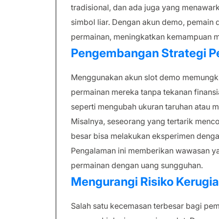
tradisional, dan ada juga yang menawarka
simbol liar. Dengan akun demo, pemain d
permainan, meningkatkan kemampuan m
Pengembangan Strategi P
Menggunakan akun slot demo memungki
permainan mereka tanpa tekanan finans
seperti mengubah ukuran taruhan atau me
Misalnya, seseorang yang tertarik menco
besar bisa melakukan eksperimen denga
Pengalaman ini memberikan wawasan yan
permainan dengan uang sungguhan.
Mengurangi Risiko Kerugi
Salah satu kecemasan terbesar bagi pema