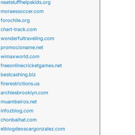
neatstuffhelpskids.org
moraessoccer.com
forochile.org
chart-track.com
wonderfultraveling.com
promocioname.net
wimaxworld.com
freeonlinecricketgames.net
bestcashing.biz
firerestrictions.us
archiesbrooklyn.com
muambeiros.net
infozblog.com
chonbaihat.com
elblogdeoscargonzalez.com