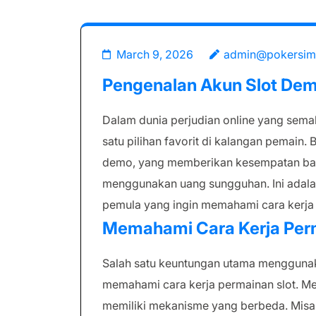
March 9, 2026
admin@pokersimu
Pengenalan Akun Slot De
Dalam dunia perjudian online yang sema
satu pilihan favorit di kalangan pemain
demo, yang memberikan kesempatan ba
menggunakan uang sungguhan. Ini adalah
pemula yang ingin memahami cara kerja 
Memahami Cara Kerja Perm
Salah satu keuntungan utama mengguna
memahami cara kerja permainan slot. Me
memiliki mekanisme yang berbeda. Misa