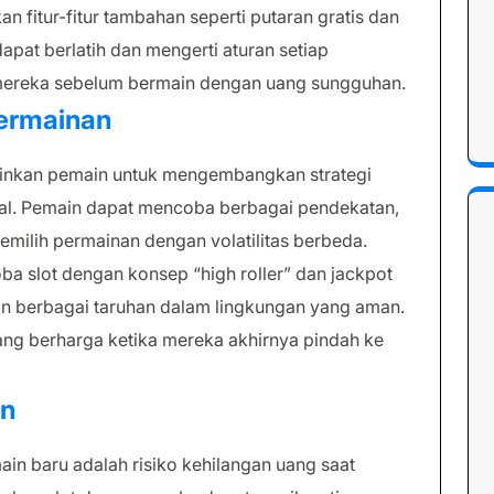
n fitur-fitur tambahan seperti putaran gratis dan
apat berlatih dan mengerti aturan setiap
ereka sebelum bermain dengan uang sungguhan.
ermainan
nkan pemain untuk mengembangkan strategi
ial. Pemain dapat mencoba berbagai pendekatan,
milih permainan dengan volatilitas berbeda.
ba slot dengan konsep “high roller” dan jackpot
n berbagai taruhan dalam lingkungan yang aman.
g berharga ketika mereka akhirnya pindah ke
an
in baru adalah risiko kehilangan uang saat