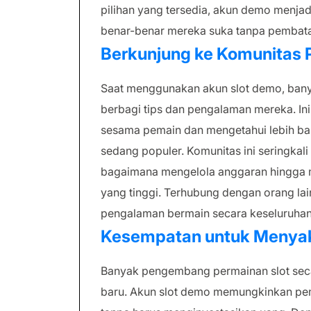
pilihan yang tersedia, akun demo menjad
benar-benar mereka suka tanpa pembatas
Berkunjung ke Komunitas
Saat menggunakan akun slot demo, bany
berbagi tips dan pengalaman mereka. Ini
sesama pemain dan mengetahui lebih ban
sedang populer. Komunitas ini seringkal
bagaimana mengelola anggaran hingga m
yang tinggi. Terhubung dengan orang la
pengalaman bermain secara keseluruhan
Kesempatan untuk Menya
Banyak pengembang permainan slot seca
baru. Akun slot demo memungkinkan pem