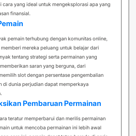
i cara yang ideal untuk mengeksplorasi apa yang
an finansial.
 Pemain
ak pemain terhubung dengan komunitas online,
 memberi mereka peluang untuk belajar dari
yak tentang strategi serta permainan yang
i memberikan saran yang berguna, dari
emilih slot dengan persentase pengembalian
in di dunia perjudian dapat memperkaya
.
ksikan Pembaruan Permainan
ra teratur memperbarui dan merilis permainan
ain untuk mencoba permainan ini lebih awal