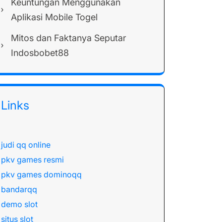
Keuntungan Menggunakan
Aplikasi Mobile Togel
Mitos dan Faktanya Seputar
Indosbobet88
Links
judi qq online
pkv games resmi
pkv games dominoqq
bandarqq
demo slot
situs slot