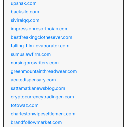
upshak.com
backsilo.com
siviralqq.com
impressionresorthoian.com
bestfreakingclothesever.com
falling-film-evaporator.com
sumuslawfirm.com
nursingprowriters.com
greenmountainthreadwear.com
acutedispensary.com
sattamatkanewsblog.com
cryptocurrencytradingcn.com
totowaz.com
charlestonwipesettlement.com
brandfollowmarket.com