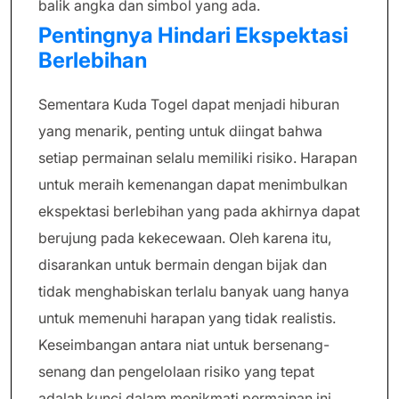
balik angka dan simbol yang ada.
Pentingnya Hindari Ekspektasi
Berlebihan
Sementara Kuda Togel dapat menjadi hiburan
yang menarik, penting untuk diingat bahwa
setiap permainan selalu memiliki risiko. Harapan
untuk meraih kemenangan dapat menimbulkan
ekspektasi berlebihan yang pada akhirnya dapat
berujung pada kekecewaan. Oleh karena itu,
disarankan untuk bermain dengan bijak dan
tidak menghabiskan terlalu banyak uang hanya
untuk memenuhi harapan yang tidak realistis.
Keseimbangan antara niat untuk bersenang-
senang dan pengelolaan risiko yang tepat
adalah kunci dalam menikmati permainan ini