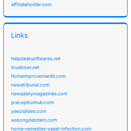
affiliateholder.com
Links
helpdesksoftwares.net
lovabowl.net
homeimprovementit.com
newstribunal.com
newsdailymagazines.com
preceptionhub.com
yeezislides.com
aobongdatotem.com
home-remedies-yeast-infection.com