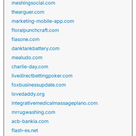
meshingsocial.com
thearguer.com
marketing-mobile-app.com
floralpunchcraft.com
fiasone.com
danktankbattery.com
mealudo.com
charlie-day.com
livedirectbettingpoker.com
foxbusinessupdate.com
lovedaddy.org
integrativemedicalmassageplano.com
mrrugwashing.com
acb-bankia.com
flash-es.net