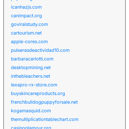
icanhazjs.com
canimpact.org
goviralstudy.com
cartourism.net
apple-cores.com
pulserasdeactividad10.com
barbaracarlotti.com
desktopmining.net
inthebleachers.net
lexapro-rx-store.com
buyskincareproducts.org
frenchbulldogpuppyforsale.net
kogamasquid.com
themultiplicationtablechart.com
casinoglamour.org