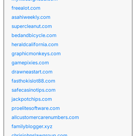
freealot.com
asahiweekly.com
supercleanut.com
bedandbicycle.com
heraldcalifornia.com
graphicmonkeys.com
gamepixies.com
drawneastart.com
fasthokislot88.com
safecasinotips.com
jackpotchips.com
proelitesoftware.com
allcustomercarenumbers.com
familyblogger.xyz
chrisjohnslawgroup.com