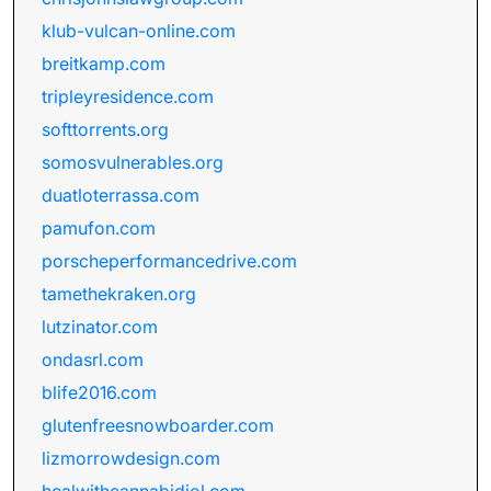
klub-vulcan-online.com
breitkamp.com
tripleyresidence.com
softtorrents.org
somosvulnerables.org
duatloterrassa.com
pamufon.com
porscheperformancedrive.com
tamethekraken.org
lutzinator.com
ondasrl.com
blife2016.com
glutenfreesnowboarder.com
lizmorrowdesign.com