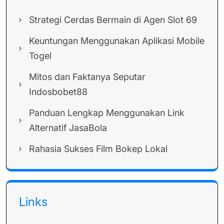
Strategi Cerdas Bermain di Agen Slot 69
Keuntungan Menggunakan Aplikasi Mobile
Togel
Mitos dan Faktanya Seputar
Indosbobet88
Panduan Lengkap Menggunakan Link
Alternatif JasaBola
Rahasia Sukses Film Bokep Lokal
Links