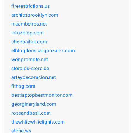
firerestrictions.us
archiesbrooklyn.com
muambeiros.net
infozblog.com
chonbaihat.com
elblogdeoscargonzalez.com
webpromote.net
steroids-store.co
arteydecoracion.net
fithog.com
bestlaptopbestmonitor.com
georginaryland.com
roseandbasil.com
thewhitewhitelights.com
atdhe.ws