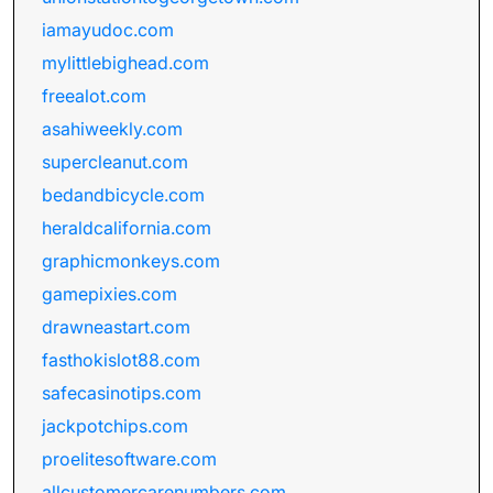
iamayudoc.com
mylittlebighead.com
freealot.com
asahiweekly.com
supercleanut.com
bedandbicycle.com
heraldcalifornia.com
graphicmonkeys.com
gamepixies.com
drawneastart.com
fasthokislot88.com
safecasinotips.com
jackpotchips.com
proelitesoftware.com
allcustomercarenumbers.com