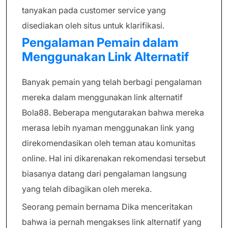
tanyakan pada customer service yang
disediakan oleh situs untuk klarifikasi.
Pengalaman Pemain dalam
Menggunakan Link Alternatif
Banyak pemain yang telah berbagi pengalaman
mereka dalam menggunakan link alternatif
Bola88. Beberapa mengutarakan bahwa mereka
merasa lebih nyaman menggunakan link yang
direkomendasikan oleh teman atau komunitas
online. Hal ini dikarenakan rekomendasi tersebut
biasanya datang dari pengalaman langsung
yang telah dibagikan oleh mereka.
Seorang pemain bernama Dika menceritakan
bahwa ia pernah mengakses link alternatif yang