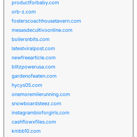
productforbaby.com
orb-z.com
fosterscoachhousetavern.com
mesasdecultivoonline.com
boilersnbits.com
latestviralpost.com
newfreearticle.com
blitzpowerusa.com
gardenofeaten.com
hycys05.com
onemoremilerunning.com
snowboardsteez.com
instagrambioforgirls.com
cashflowxfiles.com
kmbb10.com