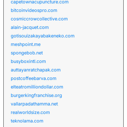
capetownacupuncture.com
bitcoinvideospro.com
cosmiccrowcollective.com
alain-jacquet.com
gotisouizakayabakeneko.com
meshpoint.me
spongebob.net
busyboxintl.com
auttayanratchapak.com
postcoffeebarva.com
elteatromilliondollar.com
burgerkingfranchise.org
vallarpadathamma.net
realworldsize.com
teknolama.com