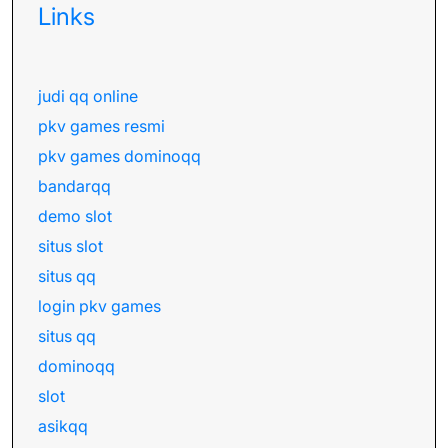
Links
judi qq online
pkv games resmi
pkv games dominoqq
bandarqq
demo slot
situs slot
situs qq
login pkv games
situs qq
dominoqq
slot
asikqq