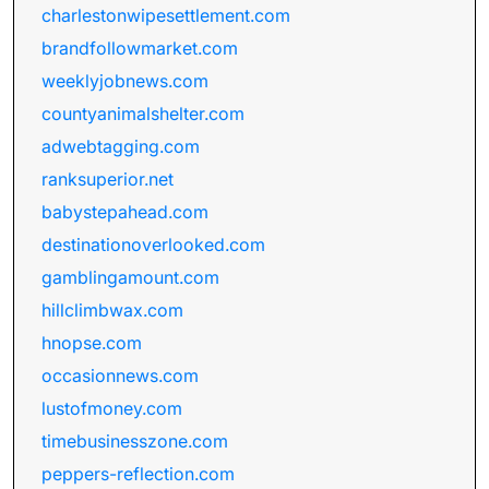
charlestonwipesettlement.com
brandfollowmarket.com
weeklyjobnews.com
countyanimalshelter.com
adwebtagging.com
ranksuperior.net
babystepahead.com
destinationoverlooked.com
gamblingamount.com
hillclimbwax.com
hnopse.com
occasionnews.com
lustofmoney.com
timebusinesszone.com
peppers-reflection.com