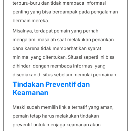
terburu-buru dan tidak membaca informasi
penting yang bisa berdampak pada pengalaman
bermain mereka.
Misalnya, terdapat pemain yang pernah
mengalami masalah saat melakukan penarikan
dana karena tidak memperhatikan syarat
minimal yang ditentukan. Situasi seperti ini bisa
dihindari dengan membaca informasi yang
disediakan di situs sebelum memulai permainan.
Tindakan Preventif dan
Keamanan
Meski sudah memilih link alternatif yang aman,
pemain tetap harus melakukan tindakan
preventif untuk menjaga keamanan akun