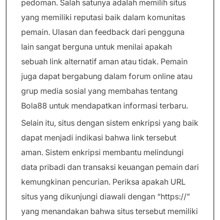
pedoman. Salah satunya adalah memilih situs
yang memiliki reputasi baik dalam komunitas
pemain. Ulasan dan feedback dari pengguna
lain sangat berguna untuk menilai apakah
sebuah link alternatif aman atau tidak. Pemain
juga dapat bergabung dalam forum online atau
grup media sosial yang membahas tentang
Bola88 untuk mendapatkan informasi terbaru.
Selain itu, situs dengan sistem enkripsi yang baik
dapat menjadi indikasi bahwa link tersebut
aman. Sistem enkripsi membantu melindungi
data pribadi dan transaksi keuangan pemain dari
kemungkinan pencurian. Periksa apakah URL
situs yang dikunjungi diawali dengan “https://”
yang menandakan bahwa situs tersebut memiliki