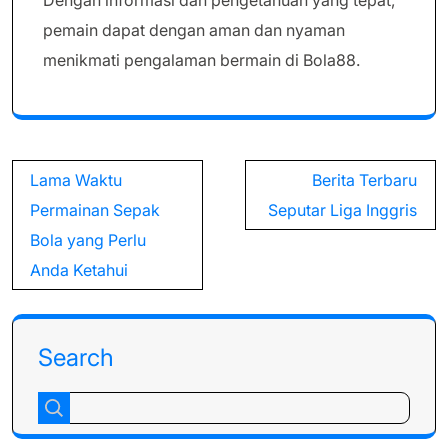
Dengan informasi dan pengetahuan yang tepat,
pemain dapat dengan aman dan nyaman
menikmati pengalaman bermain di Bola88.
Post
Lama Waktu
Berita Terbaru
navigation
Permainan Sepak
Seputar Liga Inggris
Bola yang Perlu
Anda Ketahui
Search