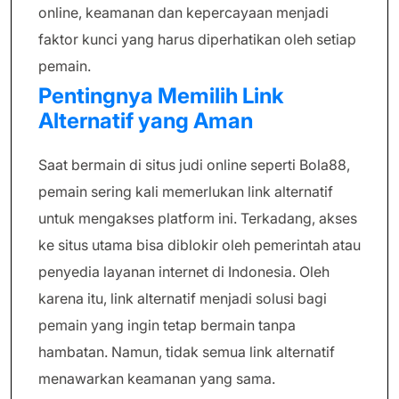
online, keamanan dan kepercayaan menjadi
faktor kunci yang harus diperhatikan oleh setiap
pemain.
Pentingnya Memilih Link
Alternatif yang Aman
Saat bermain di situs judi online seperti Bola88,
pemain sering kali memerlukan link alternatif
untuk mengakses platform ini. Terkadang, akses
ke situs utama bisa diblokir oleh pemerintah atau
penyedia layanan internet di Indonesia. Oleh
karena itu, link alternatif menjadi solusi bagi
pemain yang ingin tetap bermain tanpa
hambatan. Namun, tidak semua link alternatif
menawarkan keamanan yang sama.