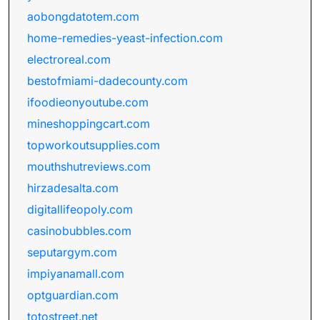
aobongdatotem.com
home-remedies-yeast-infection.com
electroreal.com
bestofmiami-dadecounty.com
ifoodieonyoutube.com
mineshoppingcart.com
topworkoutsupplies.com
mouthshutreviews.com
hirzadesalta.com
digitallifeopoly.com
casinobubbles.com
seputargym.com
impiyanamall.com
optguardian.com
totostreet.net