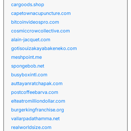
cargoods.shop
capetownacupuncture.com
bitcoinvideospro.com
cosmiccrowcollective.com
alain-jacquet.com
gotisouizakayabakeneko.com
meshpoint.me
spongebob.net
busyboxintl.com
auttayanratchapak.com
postcoffeebarva.com
elteatromilliondollar.com
burgerkingfranchise.org
vallarpadathamma.net
realworldsize.com