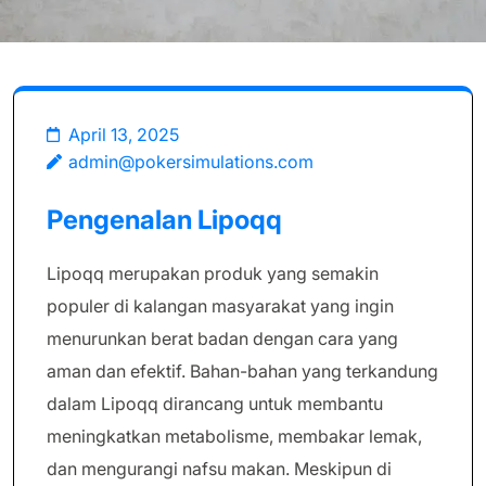
April 13, 2025
admin@pokersimulations.com
Pengenalan Lipoqq
Lipoqq merupakan produk yang semakin
populer di kalangan masyarakat yang ingin
menurunkan berat badan dengan cara yang
aman dan efektif. Bahan-bahan yang terkandung
dalam Lipoqq dirancang untuk membantu
meningkatkan metabolisme, membakar lemak,
dan mengurangi nafsu makan. Meskipun di