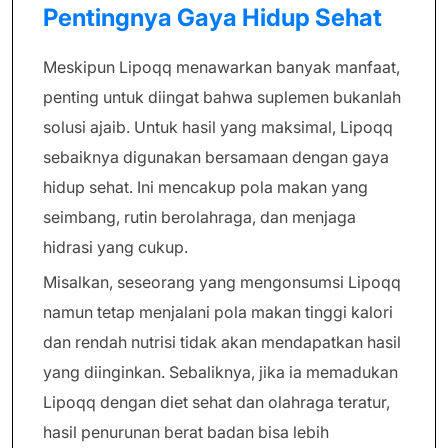
Pentingnya Gaya Hidup Sehat
Meskipun Lipoqq menawarkan banyak manfaat,
penting untuk diingat bahwa suplemen bukanlah
solusi ajaib. Untuk hasil yang maksimal, Lipoqq
sebaiknya digunakan bersamaan dengan gaya
hidup sehat. Ini mencakup pola makan yang
seimbang, rutin berolahraga, dan menjaga
hidrasi yang cukup.
Misalkan, seseorang yang mengonsumsi Lipoqq
namun tetap menjalani pola makan tinggi kalori
dan rendah nutrisi tidak akan mendapatkan hasil
yang diinginkan. Sebaliknya, jika ia memadukan
Lipoqq dengan diet sehat dan olahraga teratur,
hasil penurunan berat badan bisa lebih