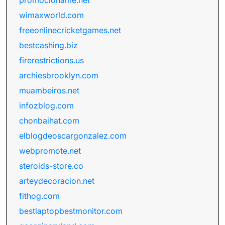
promocioname.net
wimaxworld.com
freeonlinecricketgames.net
bestcashing.biz
firerestrictions.us
archiesbrooklyn.com
muambeiros.net
infozblog.com
chonbaihat.com
elblogdeoscargonzalez.com
webpromote.net
steroids-store.co
arteydecoracion.net
fithog.com
bestlaptopbestmonitor.com