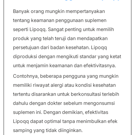
Banyak orang mungkin mempertanyakan
tentang keamanan penggunaan suplemen
seperti Lipoqq. Sangat penting untuk memilih
produk yang telah teruji dan mendapatkan
persetujuan dari badan kesehatan. Lipoqq
diproduksi dengan mengikuti standar yang ketat
untuk menjamin keamanan dan efektivitasnya.
Contohnya, beberapa pengguna yang mungkin
memiliki riwayat alergi atau kondisi kesehatan
tertentu disarankan untuk berkonsultasi terlebih
dahulu dengan dokter sebelum mengonsumsi
suplemen ini. Dengan demikian, efektivitas
Lipoqq dapat optimal tanpa menimbulkan efek
samping yang tidak diinginkan.