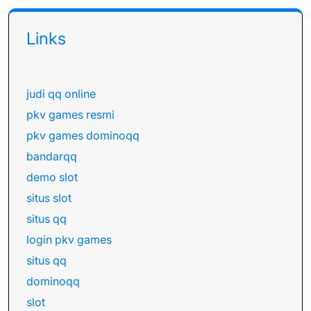
Links
judi qq online
pkv games resmi
pkv games dominoqq
bandarqq
demo slot
situs slot
situs qq
login pkv games
situs qq
dominoqq
slot