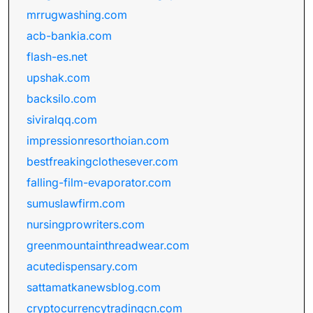
mrrugwashing.com
acb-bankia.com
flash-es.net
upshak.com
backsilo.com
siviralqq.com
impressionresorthoian.com
bestfreakingclothesever.com
falling-film-evaporator.com
sumuslawfirm.com
nursingprowriters.com
greenmountainthreadwear.com
acutedispensary.com
sattamatkanewsblog.com
cryptocurrencytradingcn.com