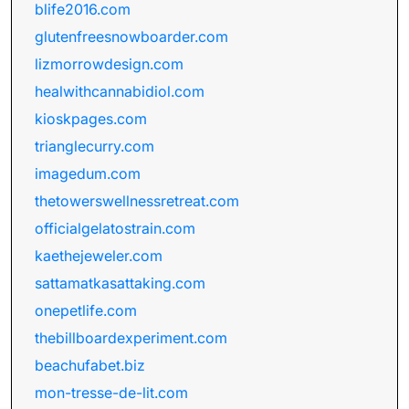
blife2016.com
glutenfreesnowboarder.com
lizmorrowdesign.com
healwithcannabidiol.com
kioskpages.com
trianglecurry.com
imagedum.com
thetowerswellnessretreat.com
officialgelatostrain.com
kaethejeweler.com
sattamatkasattaking.com
onepetlife.com
thebillboardexperiment.com
beachufabet.biz
mon-tresse-de-lit.com