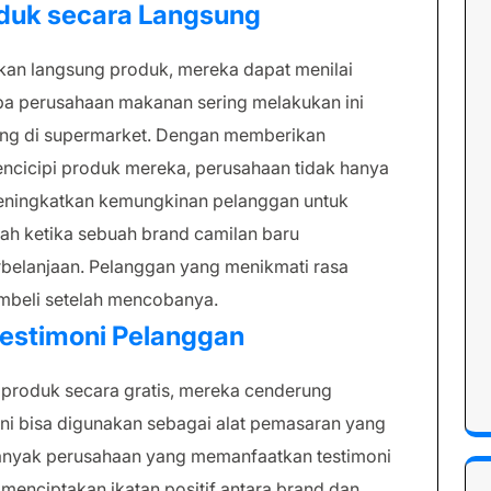
duk secara Langsung
kan langsung produk, mereka dapat menilai
pa perusahaan makanan sering melakukan ini
ng di supermarket. Dengan memberikan
cicipi produk mereka, perusahaan tidak hanya
eningkatkan kemungkinan pelanggan untuk
ah ketika sebuah brand camilan baru
belanjaan. Pelanggan yang menikmati rasa
mbeli setelah mencobanya.
Testimoni Pelanggan
produk secara gratis, mereka cenderung
 ini bisa digunakan sebagai alat pemasaran yang
Banyak perusahaan yang memanfaatkan testimoni
enciptakan ikatan positif antara brand dan