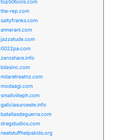
top50tools.com
the-rep.com
saltyfranks.com
annerani.com
jazzatude.com
0022pa.com
zeroshare.info
bilesinc.com
milaretreatnz.com
modaagi.com
smallvilleph.com
galiciasuroeste.info
batallasdeguerra.com
dregstudios.com
neatstuffhelpskids.org