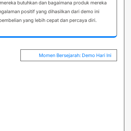
mereka butuhkan dan bagaimana produk mereka
alaman positif yang dihasilkan dari demo ini
embelian yang lebih cepat dan percaya diri.
Momen Bersejarah: Demo Hari Ini