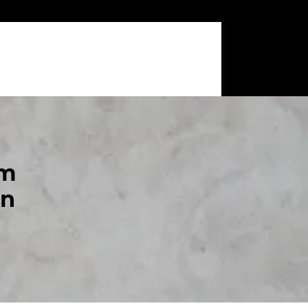
am
an