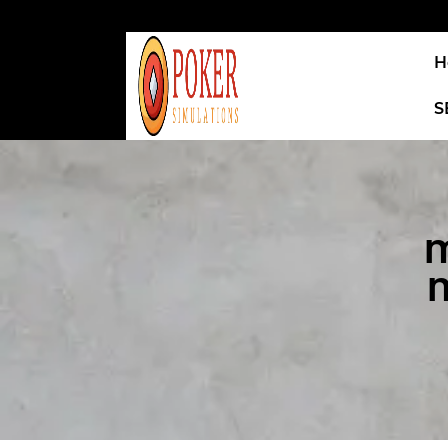
Skip
to
H
content
(Press
S
Enter)
M
M