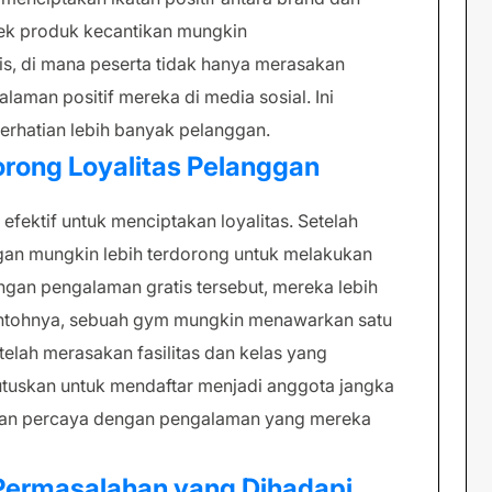
ek produk kecantikan mungkin
s, di mana peserta tidak hanya merasakan
laman positif mereka di media sosial. Ini
rhatian lebih banyak pelanggan.
orong Loyalitas Pelanggan
efektif untuk menciptakan loyalitas. Setelah
gan mungkin lebih terdorong untuk melakukan
gan pengalaman gratis tersebut, mereka lebih
ontohnya, sebuah gym mungkin menawarkan satu
telah merasakan fasilitas dan kelas yang
tuskan untuk mendaftar menjadi anggota jangka
dan percaya dengan pengalaman yang mereka
Permasalahan yang Dihadapi