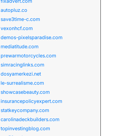
fixadvert.com
autopluz.co
save3time-c.com
vexonhcf.com
demos-pixelsparadise.com
mediatitude.com
prewarmotorcycles.com
simracinglinks.com
dosyamerkezi.net
le-surrealisme.com
showcasebeauty.com
insurancepolicyexpert.com
statkeycompany.com
carolinadeckbuilders.com
topinvestingblog.com