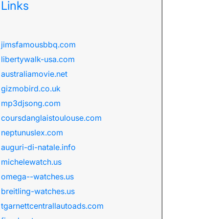
Links
jimsfamousbbq.com
libertywalk-usa.com
australiamovie.net
gizmobird.co.uk
mp3djsong.com
coursdanglaistoulouse.com
neptunuslex.com
auguri-di-natale.info
michelewatch.us
omega--watches.us
breitling-watches.us
tgarnettcentrallautoads.com