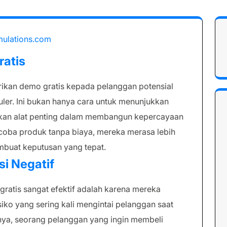
ulations.com
ratis
ikan demo gratis kepada pelanggan potensial
uler. Ini bukan hanya cara untuk menunjukkan
pakan alat penting dalam membangun kepercayaan
coba produk tanpa biaya, mereka merasa lebih
uat keputusan yang tepat.
i Negatif
ratis sangat efektif adalah karena mereka
iko yang sering kali mengintai pelanggan saat
nya, seorang pelanggan yang ingin membeli