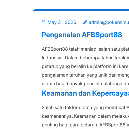
May 31, 2026
admin@pokersimul
Pengenalan AFBSport88
AFBSport88 telah menjadi salah satu pla
Indonesia. Dalam beberapa tahun terakhi
petaruh yang beralih ke platform ini k
pengalaman taruhan yang unik dan meng
utama bagi banyak pencinta olahraga da
Keamanan dan Kepercaya
Salah satu faktor utama yang membuat A
keamanannya. Keamanan dalam melakukan
penting bagi para petaruh. AFBSport88 