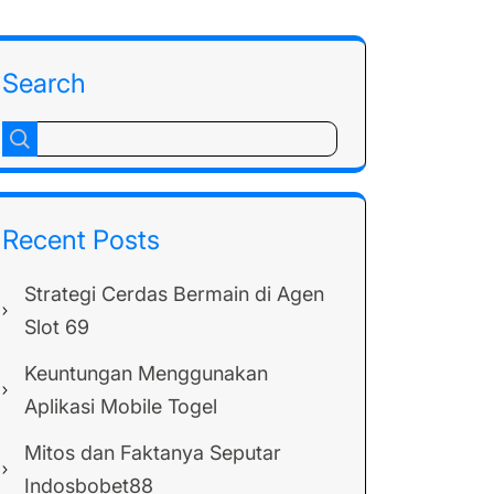
Search
Recent Posts
Strategi Cerdas Bermain di Agen
Slot 69
Keuntungan Menggunakan
Aplikasi Mobile Togel
Mitos dan Faktanya Seputar
Indosbobet88