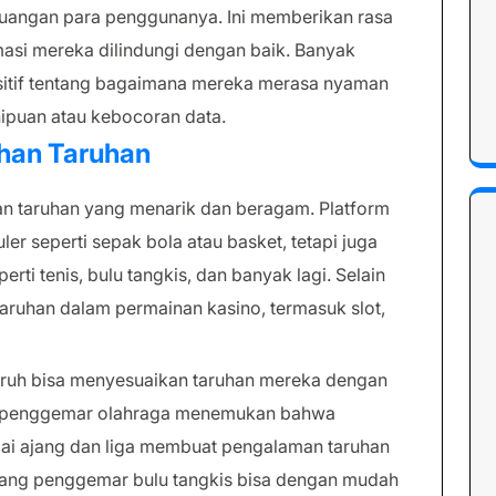
keuangan para penggunanya. Ini memberikan rasa
asi mereka dilindungi dengan baik. Banyak
itif tentang bagaimana mereka merasa nyaman
nipuan atau kebocoran data.
ihan Taruhan
 taruhan yang menarik dan beragam. Platform
ler seperti sepak bola atau basket, tetapi juga
rti tenis, bulu tangkis, dan banyak lagi. Selain
aruhan dalam permainan kasino, termasuk slot,
taruh bisa menyesuaikan taruhan mereka dengan
k penggemar olahraga menemukan bahwa
i ajang dan liga membuat pengalaman taruhan
rang penggemar bulu tangkis bisa dengan mudah