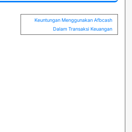
Keuntungan Menggunakan Afbcash
Dalam Transaksi Keuangan