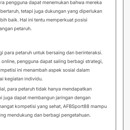
para pengguna dapat menemukan bahwa mereka
bertaruh, tetapi juga dukungan yang diperlukan
h baik. Hal ini tentu memperkuat posisi
langan petaruh.
 para petaruh untuk bersaing dan berinteraksi.
nline, pengguna dapat saling berbagi strategi,
ompetisi ini menambah aspek sosial dalam
i kegiatan individu.
sial, para petaruh tidak hanya mendapatkan
api juga dapat membangun jaringan dengan
angat kompetisi yang sehat, AFBSport88 mampu
ling mendukung dan berbagi pengetahuan.