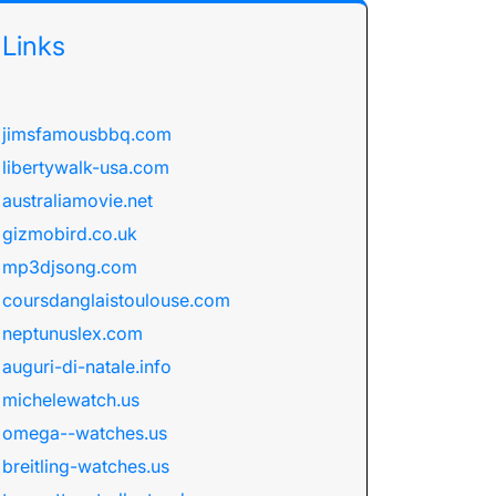
Links
jimsfamousbbq.com
libertywalk-usa.com
australiamovie.net
gizmobird.co.uk
mp3djsong.com
coursdanglaistoulouse.com
neptunuslex.com
auguri-di-natale.info
michelewatch.us
omega--watches.us
breitling-watches.us