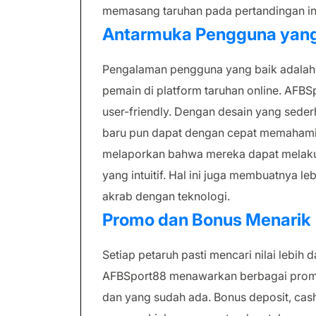
memasang taruhan pada pertandingan int
Antarmuka Pengguna yan
Pengalaman pengguna yang baik adalah
pemain di platform taruhan online. AF
user-friendly. Dengan desain yang sede
baru pun dapat dengan cepat memahami 
melaporkan bahwa mereka dapat melakuk
yang intuitif. Hal ini juga membuatnya l
akrab dengan teknologi.
Promo dan Bonus Menarik
Setiap petaruh pasti mencari nilai lebih
AFBSport88 menawarkan berbagai promo
dan yang sudah ada. Bonus deposit, cas