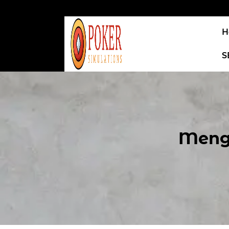
Skip
to
H
content
(Press
S
Enter)
Menga