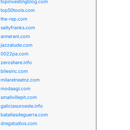
topinvestingblog.com
top50tools.com
the-rep.com
saltyfranks.com
annerani.com
jazzatude.com
0022pa.com
zeroshare.info
bilesinc.com
milaretreatnz.com
modaagi.com
smallvilleph.com
galiciasuroeste.info
batallasdeguerra.com
dregstudios.com