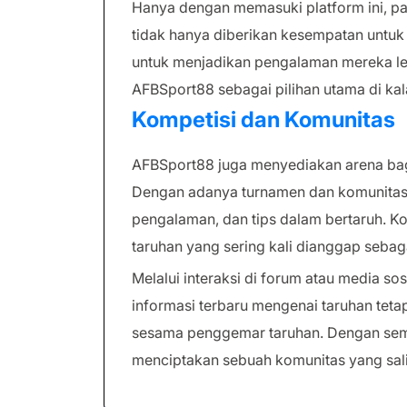
Hanya dengan memasuki platform ini, 
tidak hanya diberikan kesempatan untuk 
untuk menjadikan pengalaman mereka lebi
AFBSport88 sebagai pilihan utama di ka
Kompetisi dan Komunitas
AFBSport88 juga menyediakan arena bagi
Dengan adanya turnamen dan komunitas o
pengalaman, dan tips dalam bertaruh. K
taruhan yang sering kali dianggap sebaga
Melalui interaksi di forum atau media so
informasi terbaru mengenai taruhan tet
sesama penggemar taruhan. Dengan sem
menciptakan sebuah komunitas yang sa