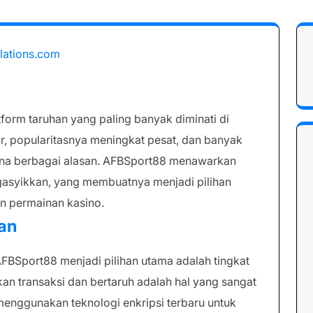
ations.com
tform taruhan yang paling banyak diminati di
r, popularitasnya meningkat pesat, dan banyak
arena berbagai alasan. AFBSport88 menawarkan
asyikkan, yang membuatnya menjadi pilihan
n permainan kasino.
an
FBSport88 menjadi pilihan utama adalah tingkat
 transaksi dan bertaruh adalah hal yang sangat
menggunakan teknologi enkripsi terbaru untuk