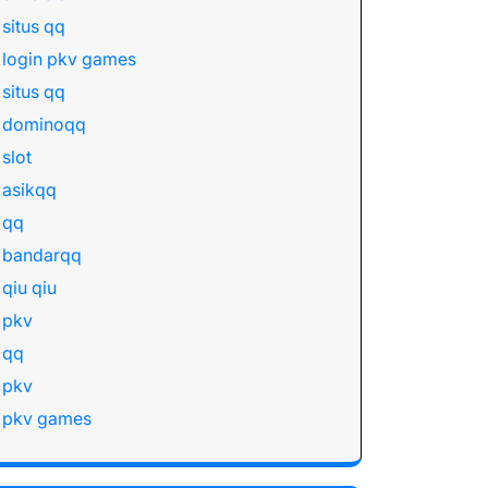
situs qq
login pkv games
situs qq
dominoqq
slot
asikqq
qq
bandarqq
qiu qiu
pkv
qq
pkv
pkv games