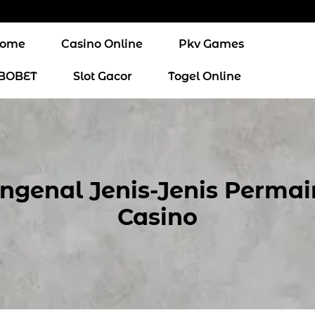
ome
Casino Online
Pkv Games
BOBET
Slot Gacor
Togel Online
genal Jenis-Jenis Perma
Casino