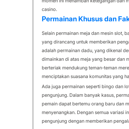
momen ini menambah ketegangan dan me
casino.
Permainan Khusus dan Fak
Selain permainan meja dan mesin slot,
yang dirancang untuk memberikan penga
adalah permainan dadu, yang dikenal de
dimainkan di atas meja yang besar dan 
berteriak mendukung teman-teman mer
menciptakan suasana komunitas yang ha
Ada juga permainan seperti bingo dan lo
pengunjung. Dalam banyak kasus, permai
pemain dapat bertemu orang baru dan me
menyenangkan. Dengan semua variasi ini
pengunjung dengan memberikan pengal