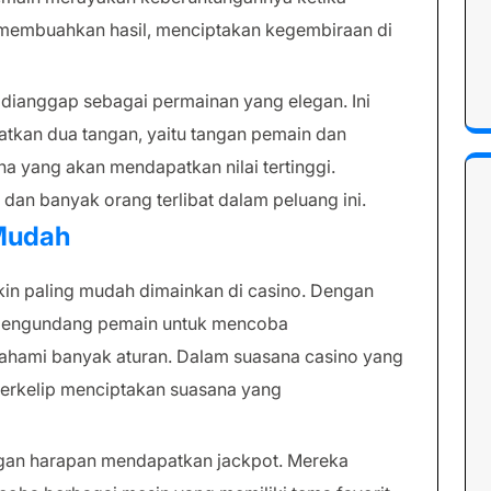
membuahkan hasil, menciptakan kegembiraan di
 dianggap sebagai permainan yang elegan. Ini
tkan dua tangan, yaitu tangan pemain dan
a yang akan mendapatkan nilai tertinggi.
 dan banyak orang terlibat dalam peluang ini.
 Mudah
in paling mudah dimainkan di casino. Dengan
i mengundang pemain untuk mencoba
hami banyak aturan. Dalam suasana casino yang
berkelip menciptakan suasana yang
ngan harapan mendapatkan jackpot. Mereka