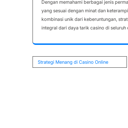
Dengan memahami berbagai jenis permai
yang sesuai dengan minat dan keteramp
kombinasi unik dari keberuntungan, strat
integral dari daya tarik casino di seluruh 
Post
Strategi Menang di Casino Online
navigation