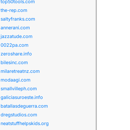
top50tools.com
the-rep.com
saltyfranks.com
annerani.com
jazzatude.com
0022pa.com
zeroshare.info
bilesinc.com
milaretreatnz.com
modaagi.com
smallvilleph.com
galiciasuroeste.info
batallasdeguerra.com
dregstudios.com
neatstuffhelpskids.org