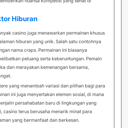
mberikan nuansa kompetisi yang sehat di
tor Hiburan
 banyak casino juga menawarkan permainan khusus
laman hiburan yang unik. Salah satu contohnya
ngan nama craps. Permainan ini biasanya
melibatkan peluang serta keberuntungan. Pemain
eka dan merayakan kemenangan bersama,
ngat.
tere yang menambah variasi dan pilihan bagi para
nan ini juga menyertakan elemen sosial, di mana
njalin persahabatan baru di lingkungan yang
, casino terus berusaha menarik minat para
aman yang bermanfaat dan berkesan.