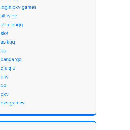
login pkv games
situs qq
dominoqq
slot
asikqq
qq
bandarqq
qiu qiu
pkv
qq
pkv
pkv games