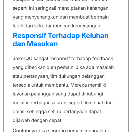
seperti ini seringkali menciptakan kenangan
yang menyenangkan dan membuat bermain
lebih dari sekadar mencari kemenangan.
Responsif Terhadap Keluhan
dan Masukan
JokerQQ sangat responsif terhadap feedback
yang diberikan oleh pemain. Jika ada masalah
atau pertanyaan, tim dukungan pelanggan
tersedia untuk membantu. Mereka memiliki
layanan pelanggan yang dapat dihubungi
melalui berbagai saluran, seperti live chat dan
email, sehingga setiap pertanyaan dapat
dijawab dengan cepat.
Contohnya, jika seorang pemain mengalami