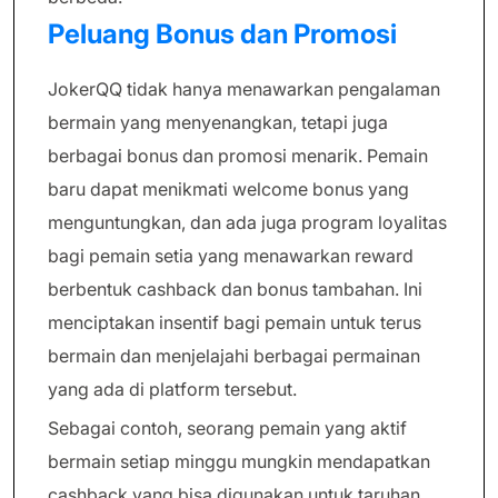
Peluang Bonus dan Promosi
JokerQQ tidak hanya menawarkan pengalaman
bermain yang menyenangkan, tetapi juga
berbagai bonus dan promosi menarik. Pemain
baru dapat menikmati welcome bonus yang
menguntungkan, dan ada juga program loyalitas
bagi pemain setia yang menawarkan reward
berbentuk cashback dan bonus tambahan. Ini
menciptakan insentif bagi pemain untuk terus
bermain dan menjelajahi berbagai permainan
yang ada di platform tersebut.
Sebagai contoh, seorang pemain yang aktif
bermain setiap minggu mungkin mendapatkan
cashback yang bisa digunakan untuk taruhan