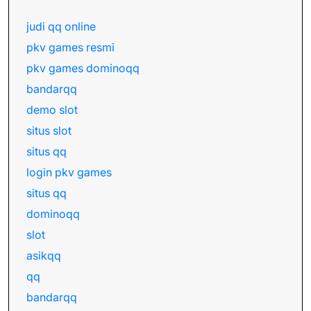
judi qq online
pkv games resmi
pkv games dominoqq
bandarqq
demo slot
situs slot
situs qq
login pkv games
situs qq
dominoqq
slot
asikqq
qq
bandarqq