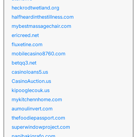
heckrodtwetland.org
halfheardinthestillness.com
mybestmassagechair.com
ericreed.net
fluxetine.com
mobilecasino8760.com
betqq3.net
casinoloans5.us
CasinoAuction.us
kipooglecouk.us
mykitchennhome.com
aumoulinvert.com
thefoodiepassport.com
superwindowproject.com
papibakigrafo.com