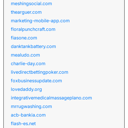
meshingsocial.com
thearguer.com
marketing-mobile-app.com
floralpunchcraft.com
fiasone.com
danktankbattery.com
mealudo.com
charlie-day.com
livedirectbettingpoker.com
foxbusinessupdate.com
lovedaddy.org
integrativemedicalmassageplano.com
mrrugwashing.com
acb-bankia.com
flash-es.net