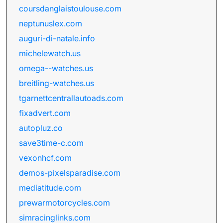
coursdanglaistoulouse.com
neptunuslex.com
auguri-di-natale.info
michelewatch.us
omega--watches.us
breitling-watches.us
tgarnettcentrallautoads.com
fixadvert.com
autopluz.co
save3time-c.com
vexonhcf.com
demos-pixelsparadise.com
mediatitude.com
prewarmotorcycles.com
simracinglinks.com