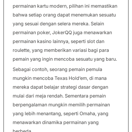
permainan kartu modern, pilihan ini memastikan
bahwa setiap orang dapat menemukan sesuatu
yang sesuai dengan selera mereka. Selain
permainan poker, JokerQQ juga menawarkan
permainan kasino lainnya, seperti slot dan
roulette, yang memberikan variasi bagi para
pemain yang ingin mencoba sesuatu yang baru.
Sebagai contoh, seorang pemain pemula
mungkin mencoba Texas Hold’em, di mana
mereka dapat belajar strategi dasar dengan
mulai dari meja rendah. Sementara pemain
berpengalaman mungkin memilih permainan
yang lebih menantang, seperti Omaha, yang
menawarkan dinamika permainan yang
berbeda.