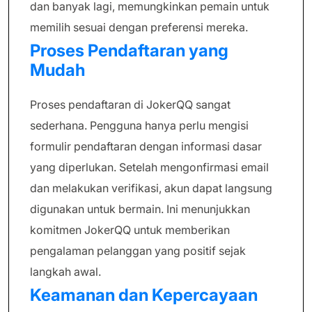
dan banyak lagi, memungkinkan pemain untuk
memilih sesuai dengan preferensi mereka.
Proses Pendaftaran yang
Mudah
Proses pendaftaran di JokerQQ sangat
sederhana. Pengguna hanya perlu mengisi
formulir pendaftaran dengan informasi dasar
yang diperlukan. Setelah mengonfirmasi email
dan melakukan verifikasi, akun dapat langsung
digunakan untuk bermain. Ini menunjukkan
komitmen JokerQQ untuk memberikan
pengalaman pelanggan yang positif sejak
langkah awal.
Keamanan dan Kepercayaan