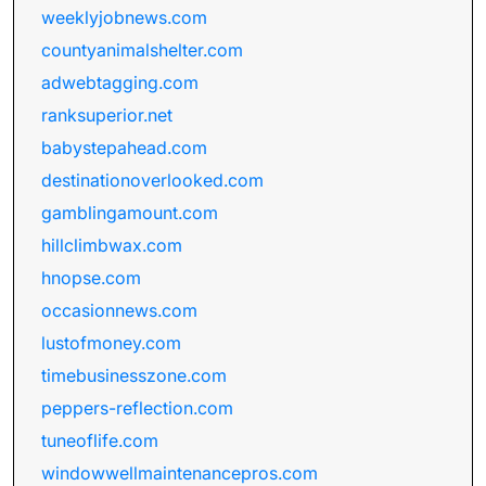
weeklyjobnews.com
countyanimalshelter.com
adwebtagging.com
ranksuperior.net
babystepahead.com
destinationoverlooked.com
gamblingamount.com
hillclimbwax.com
hnopse.com
occasionnews.com
lustofmoney.com
timebusinesszone.com
peppers-reflection.com
tuneoflife.com
windowwellmaintenancepros.com