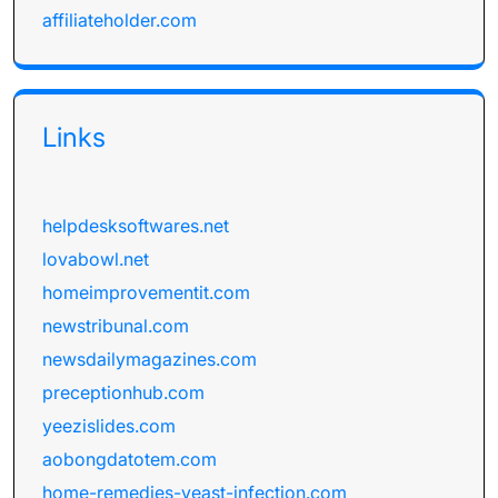
affiliateholder.com
Links
helpdesksoftwares.net
lovabowl.net
homeimprovementit.com
newstribunal.com
newsdailymagazines.com
preceptionhub.com
yeezislides.com
aobongdatotem.com
home-remedies-yeast-infection.com