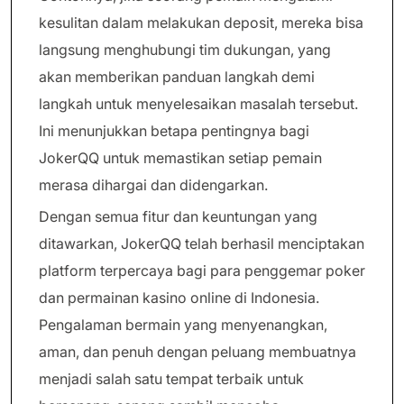
kesulitan dalam melakukan deposit, mereka bisa
langsung menghubungi tim dukungan, yang
akan memberikan panduan langkah demi
langkah untuk menyelesaikan masalah tersebut.
Ini menunjukkan betapa pentingnya bagi
JokerQQ untuk memastikan setiap pemain
merasa dihargai dan didengarkan.
Dengan semua fitur dan keuntungan yang
ditawarkan, JokerQQ telah berhasil menciptakan
platform terpercaya bagi para penggemar poker
dan permainan kasino online di Indonesia.
Pengalaman bermain yang menyenangkan,
aman, dan penuh dengan peluang membuatnya
menjadi salah satu tempat terbaik untuk