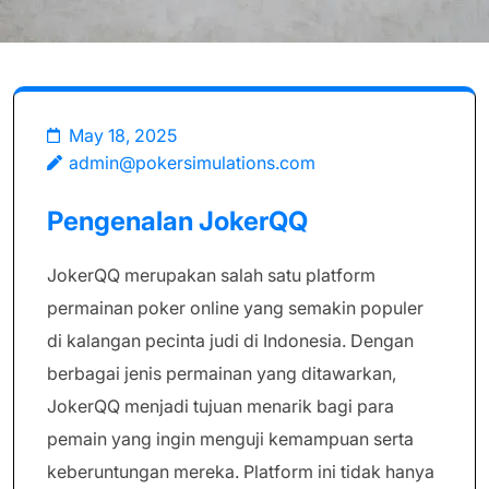
May 18, 2025
admin@pokersimulations.com
Pengenalan JokerQQ
JokerQQ merupakan salah satu platform
permainan poker online yang semakin populer
di kalangan pecinta judi di Indonesia. Dengan
berbagai jenis permainan yang ditawarkan,
JokerQQ menjadi tujuan menarik bagi para
pemain yang ingin menguji kemampuan serta
keberuntungan mereka. Platform ini tidak hanya