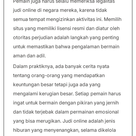
Pemain juga harus selalu memeriksa legalitas
judi online di negara mereka, karena tidak
semua tempat mengizinkan aktivitas ini. Memilih
situs yang memiliki lisensi resmi dan diatur oleh
otoritas perjudian adalah langkah yang penting
untuk memastikan bahwa pengalaman bermain
aman dan adil.
Dalam praktiknya, ada banyak cerita nyata
tentang orang-orang yang mendapatkan
keuntungan besar tetapi juga ada yang
mengalami kerugian besar. Setiap pemain harus
ingat untuk bermain dengan pikiran yang jernih
dan tidak terjebak dalam permainan emosional
yang bisa merugikan. Judi online adalah jenis
hiburan yang menyenangkan, selama dikelola