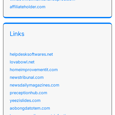
affiliateholder.com
Links
helpdesksoftwares.net
lovabowl.net
homeimprovementit.com
newstribunal.com
newsdailymagazines.com
preceptionhub.com
yeezislides.com
aobongdatotem.com