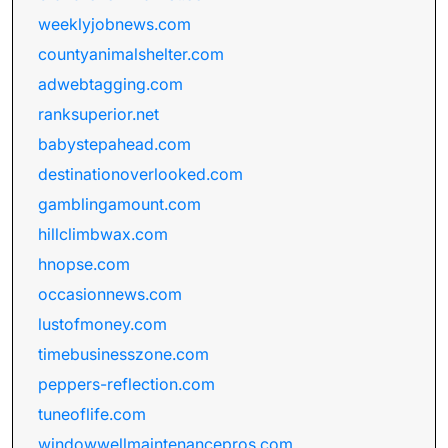
weeklyjobnews.com
countyanimalshelter.com
adwebtagging.com
ranksuperior.net
babystepahead.com
destinationoverlooked.com
gamblingamount.com
hillclimbwax.com
hnopse.com
occasionnews.com
lustofmoney.com
timebusinesszone.com
peppers-reflection.com
tuneoflife.com
windowwellmaintenancepros.com