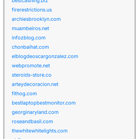
bestcashing.biz
firerestrictions.us
archiesbrooklyn.com
muambeiros.net
infozblog.com
chonbaihat.com
elblogdeoscargonzalez.com
webpromote.net
steroids-store.co
arteydecoracion.net
fithog.com
bestlaptopbestmonitor.com
georginaryland.com
roseandbasil.com
thewhitewhitelights.com