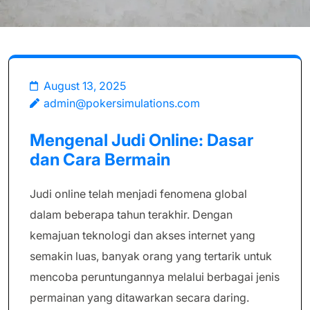
August 13, 2025
admin@pokersimulations.com
Mengenal Judi Online: Dasar
dan Cara Bermain
Judi online telah menjadi fenomena global
dalam beberapa tahun terakhir. Dengan
kemajuan teknologi dan akses internet yang
semakin luas, banyak orang yang tertarik untuk
mencoba peruntungannya melalui berbagai jenis
permainan yang ditawarkan secara daring.