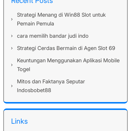
Recent Posts
Strategi Menang di Win88 Slot untuk
Pemain Pemula
cara memilih bandar judi indo
Strategi Cerdas Bermain di Agen Slot 69
Keuntungan Menggunakan Aplikasi Mobile
Togel
Mitos dan Faktanya Seputar
Indosbobet88
Links