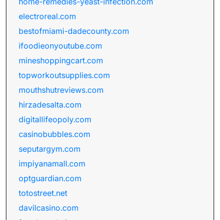
home-remedies-yeast-infection.com
electroreal.com
bestofmiami-dadecounty.com
ifoodieonyoutube.com
mineshoppingcart.com
topworkoutsupplies.com
mouthshutreviews.com
hirzadesalta.com
digitallifeopoly.com
casinobubbles.com
seputargym.com
impiyanamall.com
optguardian.com
totostreet.net
davilcasino.com