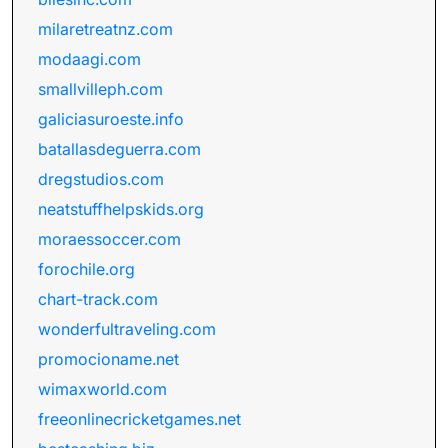
milaretreatnz.com
modaagi.com
smallvilleph.com
galiciasuroeste.info
batallasdeguerra.com
dregstudios.com
neatstuffhelpskids.org
moraessoccer.com
forochile.org
chart-track.com
wonderfultraveling.com
promocioname.net
wimaxworld.com
freeonlinecricketgames.net