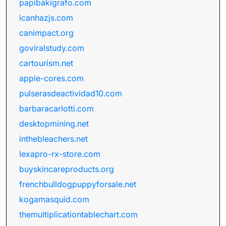
papibakigrafo.com
icanhazjs.com
canimpact.org
goviralstudy.com
cartourism.net
apple-cores.com
pulserasdeactividad10.com
barbaracarlotti.com
desktopmining.net
inthebleachers.net
lexapro-rx-store.com
buyskincareproducts.org
frenchbulldogpuppyforsale.net
kogamasquid.com
themultiplicationtablechart.com