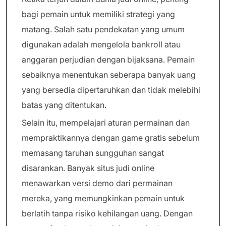
bagi pemain untuk memiliki strategi yang
matang. Salah satu pendekatan yang umum
digunakan adalah mengelola bankroll atau
anggaran perjudian dengan bijaksana. Pemain
sebaiknya menentukan seberapa banyak uang
yang bersedia dipertaruhkan dan tidak melebihi
batas yang ditentukan.
Selain itu, mempelajari aturan permainan dan
mempraktikannya dengan game gratis sebelum
memasang taruhan sungguhan sangat
disarankan. Banyak situs judi online
menawarkan versi demo dari permainan
mereka, yang memungkinkan pemain untuk
berlatih tanpa risiko kehilangan uang. Dengan