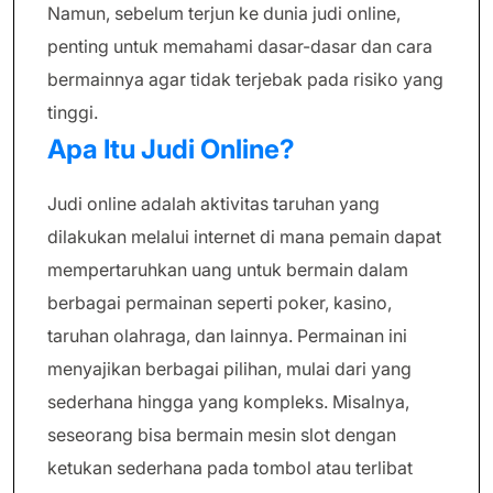
Namun, sebelum terjun ke dunia judi online,
penting untuk memahami dasar-dasar dan cara
bermainnya agar tidak terjebak pada risiko yang
tinggi.
Apa Itu Judi Online?
Judi online adalah aktivitas taruhan yang
dilakukan melalui internet di mana pemain dapat
mempertaruhkan uang untuk bermain dalam
berbagai permainan seperti poker, kasino,
taruhan olahraga, dan lainnya. Permainan ini
menyajikan berbagai pilihan, mulai dari yang
sederhana hingga yang kompleks. Misalnya,
seseorang bisa bermain mesin slot dengan
ketukan sederhana pada tombol atau terlibat