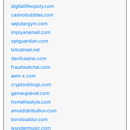
digitallifeopoly.com
casinobubbles.com
seputargym.com
impiyanamall.com
optguardian.com
totostreet.net
davilcasino.com
fraudwatchai.com
aem-x.com
cryptooblogs.com
gameuplevel.com
homethestyle.com
amuldistribution.com
borobuddur.com
wundermusic.com