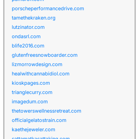
porscheperformancedrive.com
tamethekraken.org
lutzinator.com
ondasrl.com
blife2016.com
glutenfreesnowboarder.com
lizmorrowdesign.com
healwithcannabidiol.com
kioskpages.com
trianglecurry.com
imagedum.com
thetowerswellnessretreat.com
officialgelatostrain.com
kaethejeweler.com
sattamatkasattaking.com