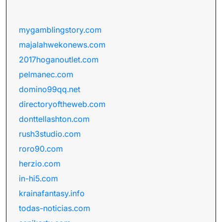
mygamblingstory.com
majalahwekonews.com
2017hoganoutlet.com
pelmanec.com
domino99qq.net
directoryoftheweb.com
donttellashton.com
rush3studio.com
roro90.com
herzio.com
in-hi5.com
krainafantasy.info
todas-noticias.com