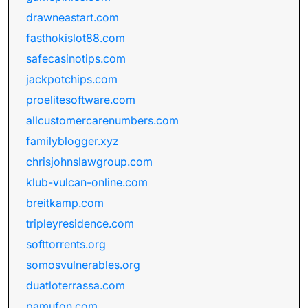
drawneastart.com
fasthokislot88.com
safecasinotips.com
jackpotchips.com
proelitesoftware.com
allcustomercarenumbers.com
familyblogger.xyz
chrisjohnslawgroup.com
klub-vulcan-online.com
breitkamp.com
tripleyresidence.com
softtorrents.org
somosvulnerables.org
duatloterrassa.com
pamufon.com