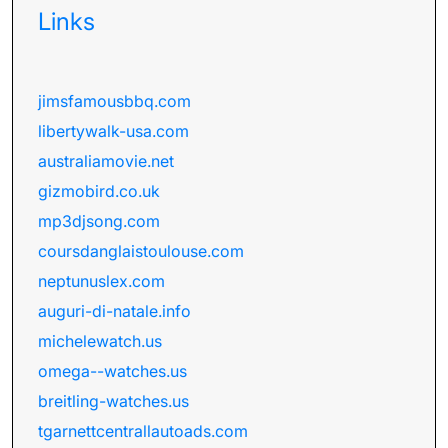
Links
jimsfamousbbq.com
libertywalk-usa.com
australiamovie.net
gizmobird.co.uk
mp3djsong.com
coursdanglaistoulouse.com
neptunuslex.com
auguri-di-natale.info
michelewatch.us
omega--watches.us
breitling-watches.us
tgarnettcentrallautoads.com