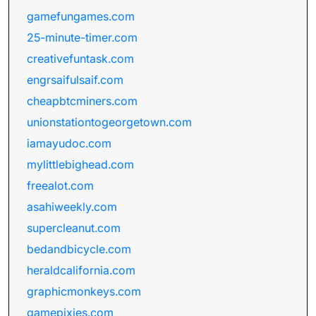
gamefungames.com
25-minute-timer.com
creativefuntask.com
engrsaifulsaif.com
cheapbtcminers.com
unionstationtogeorgetown.com
iamayudoc.com
mylittlebighead.com
freealot.com
asahiweekly.com
supercleanut.com
bedandbicycle.com
heraldcalifornia.com
graphicmonkeys.com
gamepixies.com