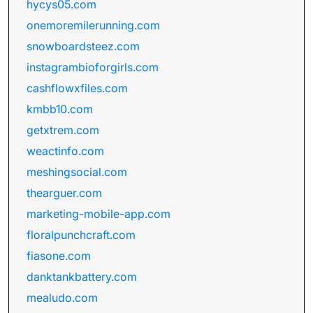
hycys05.com
onemoremilerunning.com
snowboardsteez.com
instagrambioforgirls.com
cashflowxfiles.com
kmbb10.com
getxtrem.com
weactinfo.com
meshingsocial.com
thearguer.com
marketing-mobile-app.com
floralpunchcraft.com
fiasone.com
danktankbattery.com
mealudo.com