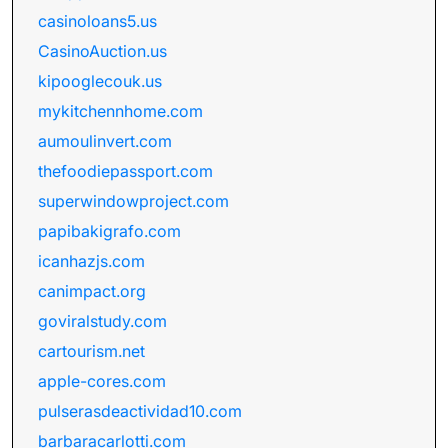
casinoloans5.us
CasinoAuction.us
kipooglecouk.us
mykitchennhome.com
aumoulinvert.com
thefoodiepassport.com
superwindowproject.com
papibakigrafo.com
icanhazjs.com
canimpact.org
goviralstudy.com
cartourism.net
apple-cores.com
pulserasdeactividad10.com
barbaracarlotti.com