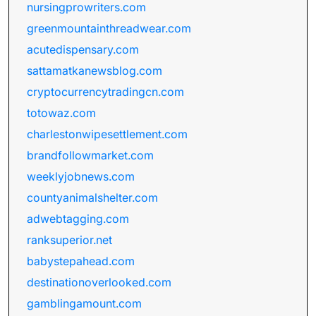
nursingprowriters.com
greenmountainthreadwear.com
acutedispensary.com
sattamatkanewsblog.com
cryptocurrencytradingcn.com
totowaz.com
charlestonwipesettlement.com
brandfollowmarket.com
weeklyjobnews.com
countyanimalshelter.com
adwebtagging.com
ranksuperior.net
babystepahead.com
destinationoverlooked.com
gamblingamount.com