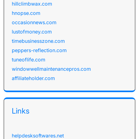
hillclimbwax.com
hnopse.com
occasionnews.com
lustofmoney.com
timebusinesszone.com
peppers-reflection.com
tuneoflife.com
windowwellmaintenancepros.com
affiliateholder.com
Links
helpdesksoftwares.net