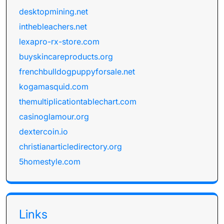
desktopmining.net
inthebleachers.net
lexapro-rx-store.com
buyskincareproducts.org
frenchbulldogpuppyforsale.net
kogamasquid.com
themultiplicationtablechart.com
casinoglamour.org
dextercoin.io
christianarticledirectory.org
5homestyle.com
Links