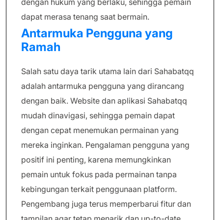
dengan hukum yang berlaku, sehingga pemain
dapat merasa tenang saat bermain.
Antarmuka Pengguna yang
Ramah
Salah satu daya tarik utama lain dari Sahabatqq
adalah antarmuka pengguna yang dirancang
dengan baik. Website dan aplikasi Sahabatqq
mudah dinavigasi, sehingga pemain dapat
dengan cepat menemukan permainan yang
mereka inginkan. Pengalaman pengguna yang
positif ini penting, karena memungkinkan
pemain untuk fokus pada permainan tanpa
kebingungan terkait penggunaan platform.
Pengembang juga terus memperbarui fitur dan
tampilan agar tetap menarik dan up-to-date,