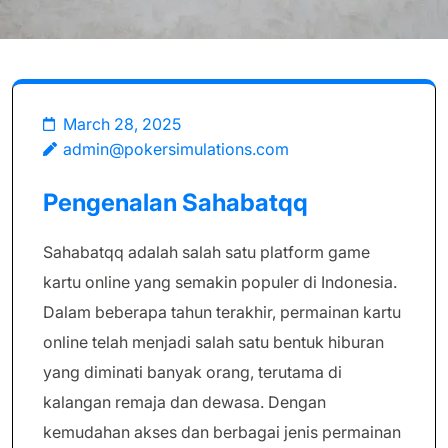
March 28, 2025
admin@pokersimulations.com
Pengenalan Sahabatqq
Sahabatqq adalah salah satu platform game
kartu online yang semakin populer di Indonesia.
Dalam beberapa tahun terakhir, permainan kartu
online telah menjadi salah satu bentuk hiburan
yang diminati banyak orang, terutama di
kalangan remaja dan dewasa. Dengan
kemudahan akses dan berbagai jenis permainan