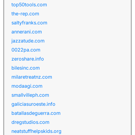
top50tools.com
the-rep.com
saltyfranks.com
annerani.com
jazzatude.com
0022pa.com
zeroshare.info
bilesinc.com
milaretreatnz.com
modaagi.com
smallvilleph.com
galiciasuroeste.info
batallasdeguerra.com
dregstudios.com
neatstuffhelpskids.org