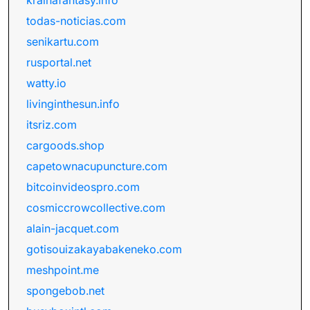
krainafantasy.info
todas-noticias.com
senikartu.com
rusportal.net
watty.io
livinginthesun.info
itsriz.com
cargoods.shop
capetownacupuncture.com
bitcoinvideospro.com
cosmiccrowcollective.com
alain-jacquet.com
gotisouizakayabakeneko.com
meshpoint.me
spongebob.net