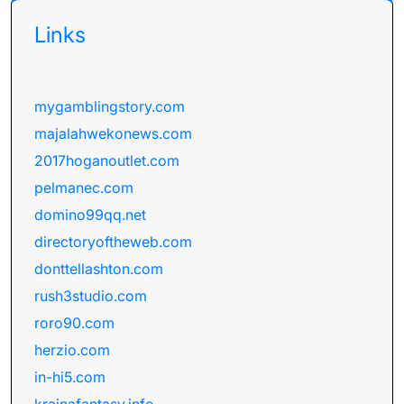
Links
mygamblingstory.com
majalahwekonews.com
2017hoganoutlet.com
pelmanec.com
domino99qq.net
directoryoftheweb.com
donttellashton.com
rush3studio.com
roro90.com
herzio.com
in-hi5.com