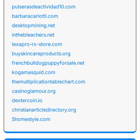
pulserasdeactividad10.com
barbaracarlotti.com
desktopmining.net
inthebleachers.net
lexapro-rx-store.com
buyskincareproducts.org
frenchbulldogpuppyforsale.net
kogamasquid.com
themultiplicationtablechart.com
casinoglamour.org
dextercoin.io
christianarticledirectory.org
5homestyle.com