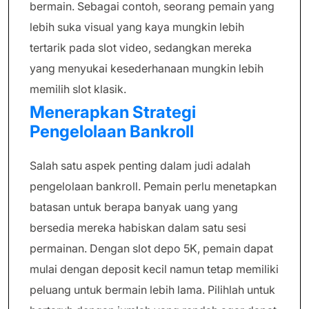
bermain. Sebagai contoh, seorang pemain yang
lebih suka visual yang kaya mungkin lebih
tertarik pada slot video, sedangkan mereka
yang menyukai kesederhanaan mungkin lebih
memilih slot klasik.
Menerapkan Strategi
Pengelolaan Bankroll
Salah satu aspek penting dalam judi adalah
pengelolaan bankroll. Pemain perlu menetapkan
batasan untuk berapa banyak uang yang
bersedia mereka habiskan dalam satu sesi
permainan. Dengan slot depo 5K, pemain dapat
mulai dengan deposit kecil namun tetap memiliki
peluang untuk bermain lebih lama. Pilihlah untuk