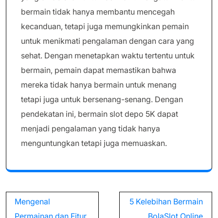
bermain tidak hanya membantu mencegah
kecanduan, tetapi juga memungkinkan pemain
untuk menikmati pengalaman dengan cara yang
sehat. Dengan menetapkan waktu tertentu untuk
bermain, pemain dapat memastikan bahwa
mereka tidak hanya bermain untuk menang
tetapi juga untuk bersenang-senang. Dengan
pendekatan ini, bermain slot depo 5K dapat
menjadi pengalaman yang tidak hanya
menguntungkan tetapi juga memuaskan.
Post
Mengenal
5 Kelebihan Bermain
navigation
Permainan dan Fitur
BolaSlot Online