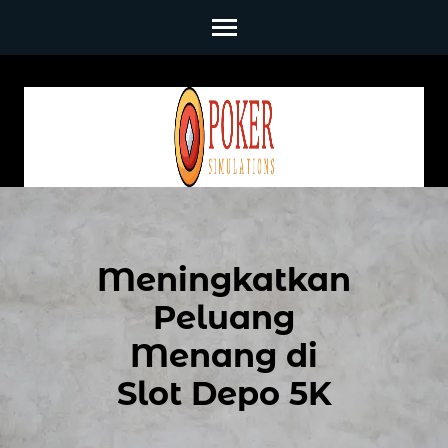
Skip
to
content
(Press
Enter)
Meningkatkan
Peluang
Menang di
Slot Depo 5K