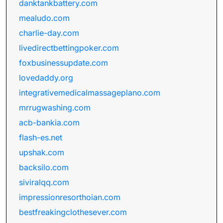
danktankbattery.com
mealudo.com
charlie-day.com
livedirectbettingpoker.com
foxbusinessupdate.com
lovedaddy.org
integrativemedicalmassageplano.com
mrrugwashing.com
acb-bankia.com
flash-es.net
upshak.com
backsilo.com
siviralqq.com
impressionresorthoian.com
bestfreakingclothesever.com