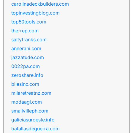
carolinadeckbuilders.com
topinvestingblog.com
top50tools.com
the-rep.com
saltyfranks.com
annerani.com
jazzatude.com
0022pa.com
zeroshare.info
bilesinc.com
milaretreatnz.com
modaagi.com
smallvilleph.com
galiciasuroeste.info
batallasdeguerra.com