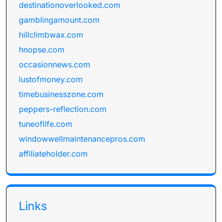
destinationoverlooked.com
gamblingamount.com
hillclimbwax.com
hnopse.com
occasionnews.com
lustofmoney.com
timebusinesszone.com
peppers-reflection.com
tuneoflife.com
windowwellmaintenancepros.com
affiliateholder.com
Links