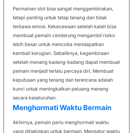
Permainan slot bisa sangat menggembirakan,
tetapi penting untuk tetap tenang dan tidak
terbawa emosi. Kekecewaan setelah kalah bisa
membuat pemain cenderung mengambil risiko
lebih besar untuk mencoba mendapatkan
kembali kerugian. Sebaliknya, kegembiraan
setelah menang kadang-kadang dapat membuat
pemain menjadi terlalu percaya diri. Membuat
keputusan yang tenang dan terencana adalah
kunci untuk meningkatkan peluang menang
secara keseluruhan.
Menghormati Waktu Bermain
Akhirnya, pemain perlu menghormati waktu
yang dihabiskan untuk bermain. Mengatur waktu