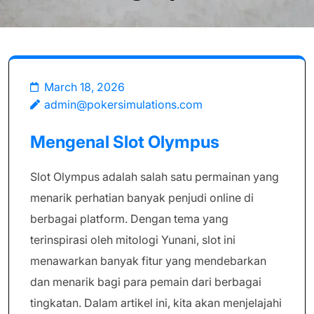
March 18, 2026
admin@pokersimulations.com
Mengenal Slot Olympus
Slot Olympus adalah salah satu permainan yang
menarik perhatian banyak penjudi online di
berbagai platform. Dengan tema yang
terinspirasi oleh mitologi Yunani, slot ini
menawarkan banyak fitur yang mendebarkan
dan menarik bagi para pemain dari berbagai
tingkatan. Dalam artikel ini, kita akan menjelajahi