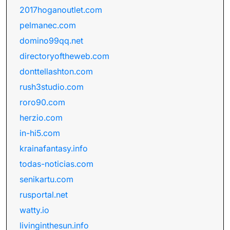
2017hoganoutlet.com
pelmanec.com
domino99qq.net
directoryoftheweb.com
donttellashton.com
rush3studio.com
roro90.com
herzio.com
in-hi5.com
krainafantasy.info
todas-noticias.com
senikartu.com
rusportal.net
watty.io
livinginthesun.info