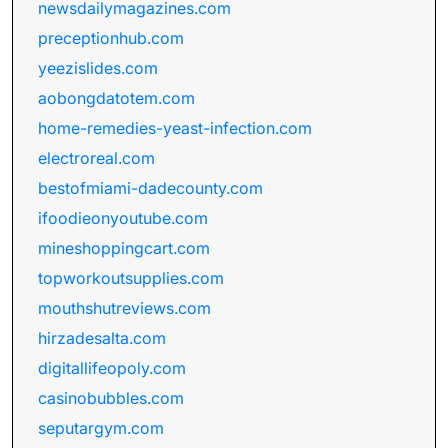
newsdailymagazines.com
preceptionhub.com
yeezislides.com
aobongdatotem.com
home-remedies-yeast-infection.com
electroreal.com
bestofmiami-dadecounty.com
ifoodieonyoutube.com
mineshoppingcart.com
topworkoutsupplies.com
mouthshutreviews.com
hirzadesalta.com
digitallifeopoly.com
casinobubbles.com
seputargym.com