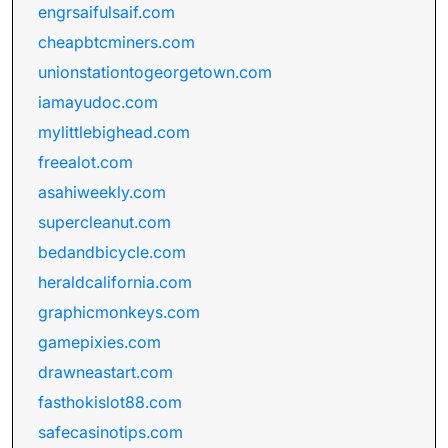
engrsaifulsaif.com
cheapbtcminers.com
unionstationtogeorgetown.com
iamayudoc.com
mylittlebighead.com
freealot.com
asahiweekly.com
supercleanut.com
bedandbicycle.com
heraldcalifornia.com
graphicmonkeys.com
gamepixies.com
drawneastart.com
fasthokislot88.com
safecasinotips.com