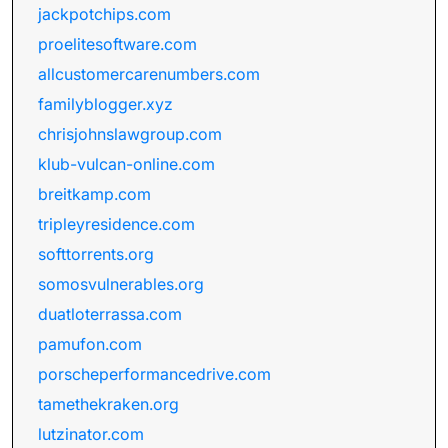
jackpotchips.com
proelitesoftware.com
allcustomercarenumbers.com
familyblogger.xyz
chrisjohnslawgroup.com
klub-vulcan-online.com
breitkamp.com
tripleyresidence.com
softtorrents.org
somosvulnerables.org
duatloterrassa.com
pamufon.com
porscheperformancedrive.com
tamethekraken.org
lutzinator.com