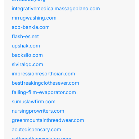
integrativemedicalmassageplano.com
mrrugwashing.com
acb-bankia.com
flash-es.net
upshak.com
backsilo.com
siviralqq.com
impressionresorthoian.com
bestfreakingclothesever.com
falling-film-evaporator.com
sumuslawfirm.com
nursingprowriters.com
greenmountainthreadwear.com
acutedispensary.com
sattamatkanewsblog.com