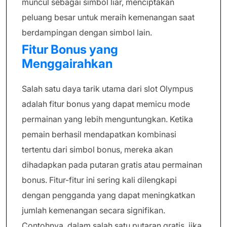
muncul sebagai simbol liar, menciptakan
peluang besar untuk meraih kemenangan saat
berdampingan dengan simbol lain.
Fitur Bonus yang
Menggairahkan
Salah satu daya tarik utama dari slot Olympus
adalah fitur bonus yang dapat memicu mode
permainan yang lebih menguntungkan. Ketika
pemain berhasil mendapatkan kombinasi
tertentu dari simbol bonus, mereka akan
dihadapkan pada putaran gratis atau permainan
bonus. Fitur-fitur ini sering kali dilengkapi
dengan pengganda yang dapat meningkatkan
jumlah kemenangan secara signifikan.
Contohnya, dalam salah satu putaran gratis, jika