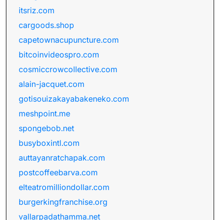
itsriz.com
cargoods.shop
capetownacupuncture.com
bitcoinvideospro.com
cosmiccrowcollective.com
alain-jacquet.com
gotisouizakayabakeneko.com
meshpoint.me
spongebob.net
busyboxintl.com
auttayanratchapak.com
postcoffeebarva.com
elteatromilliondollar.com
burgerkingfranchise.org
vallarpadathamma.net