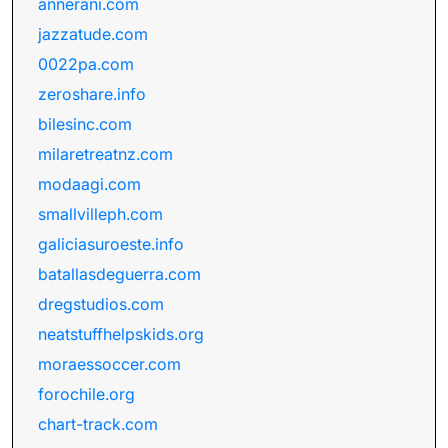
annerani.com
jazzatude.com
0022pa.com
zeroshare.info
bilesinc.com
milaretreatnz.com
modaagi.com
smallvilleph.com
galiciasuroeste.info
batallasdeguerra.com
dregstudios.com
neatstuffhelpskids.org
moraessoccer.com
forochile.org
chart-track.com