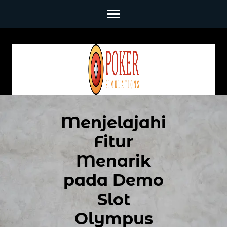
Skip
to
content
(Press
Enter)
Menjelajahi
Fitur
Menarik
pada Demo
Slot
Olympus