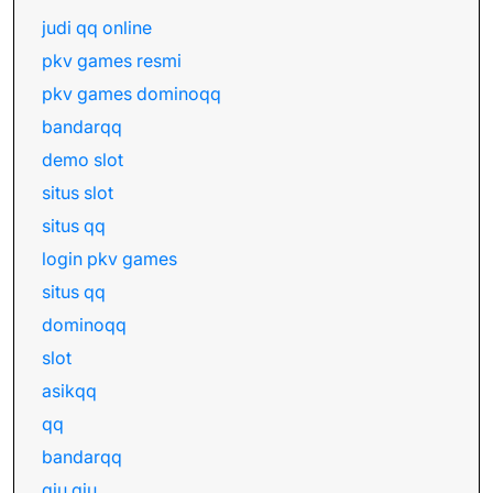
judi qq online
pkv games resmi
pkv games dominoqq
bandarqq
demo slot
situs slot
situs qq
login pkv games
situs qq
dominoqq
slot
asikqq
qq
bandarqq
qiu qiu