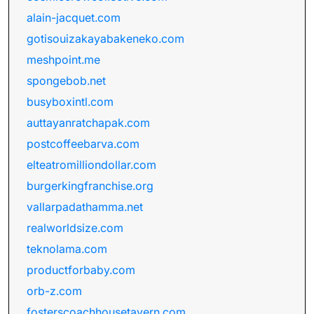
alain-jacquet.com
gotisouizakayabakeneko.com
meshpoint.me
spongebob.net
busyboxintl.com
auttayanratchapak.com
postcoffeebarva.com
elteatromilliondollar.com
burgerkingfranchise.org
vallarpadathamma.net
realworldsize.com
teknolama.com
productforbaby.com
orb-z.com
fosterscoachhousetavern.com