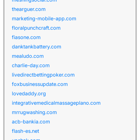
thearguer.com
marketing-mobile-app.com
floralpunchcraft.com
fiasone.com
danktankbattery.com
mealudo.com
charlie-day.com
livedirectbettingpoker.com
foxbusinessupdate.com
lovedaddy.org
integrativemedicalmassageplano.com
mrrugwashing.com
acb-bankia.com
flash-es.net