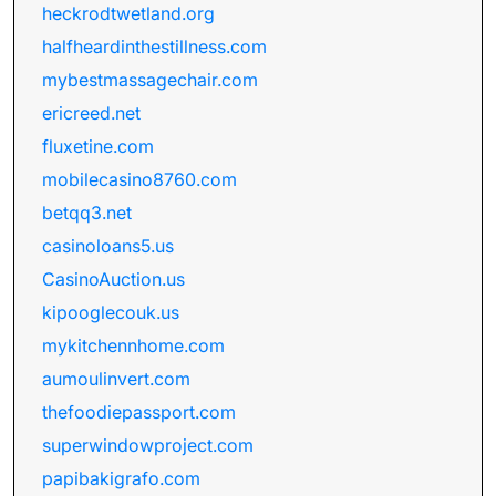
heckrodtwetland.org
halfheardinthestillness.com
mybestmassagechair.com
ericreed.net
fluxetine.com
mobilecasino8760.com
betqq3.net
casinoloans5.us
CasinoAuction.us
kipooglecouk.us
mykitchennhome.com
aumoulinvert.com
thefoodiepassport.com
superwindowproject.com
papibakigrafo.com