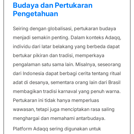
Budaya dan Pertukaran
Pengetahuan
Seiring dengan globalisasi, pertukaran budaya
menjadi semakin penting. Dalam konteks Adaqq,
individu dari latar belakang yang berbeda dapat
bertukar pikiran dan tradisi, memperkaya
pengalaman satu sama lain. Misalnya, seseorang
dari Indonesia dapat berbagi cerita tentang ritual
adat di desanya, sementara orang lain dari Brasil
membagikan tradisi karnaval yang penuh warna.
Pertukaran ini tidak hanya memperluas
wawasan, tetapi juga menciptakan rasa saling
menghargai dan memahami antarbudaya.
Platform Adaqq sering digunakan untuk