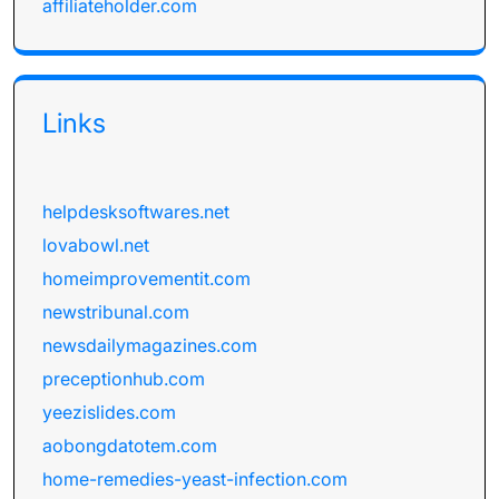
affiliateholder.com
Links
helpdesksoftwares.net
lovabowl.net
homeimprovementit.com
newstribunal.com
newsdailymagazines.com
preceptionhub.com
yeezislides.com
aobongdatotem.com
home-remedies-yeast-infection.com