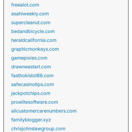
freealot.com
asahiweekly.com
supercleanut.com
bedandbicycle.com
heraldcalifornia.com
graphicmonkeys.com
gamepixies.com
drawneastart.com
fasthokislot88.com
safecasinotips.com
jackpotchips.com
proelitesoftware.com
allcustomercarenumbers.com
familyblogger.xyz
chrisjohnslawgroup.com