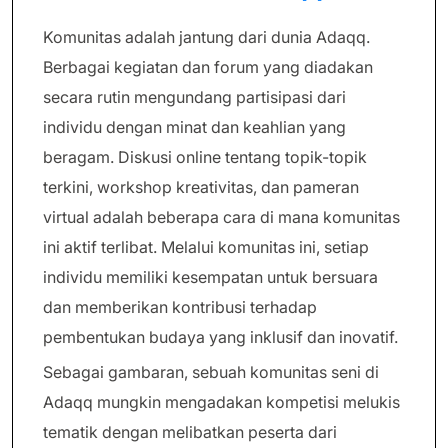
Komunitas adalah jantung dari dunia Adaqq.
Berbagai kegiatan dan forum yang diadakan
secara rutin mengundang partisipasi dari
individu dengan minat dan keahlian yang
beragam. Diskusi online tentang topik-topik
terkini, workshop kreativitas, dan pameran
virtual adalah beberapa cara di mana komunitas
ini aktif terlibat. Melalui komunitas ini, setiap
individu memiliki kesempatan untuk bersuara
dan memberikan kontribusi terhadap
pembentukan budaya yang inklusif dan inovatif.
Sebagai gambaran, sebuah komunitas seni di
Adaqq mungkin mengadakan kompetisi melukis
tematik dengan melibatkan peserta dari