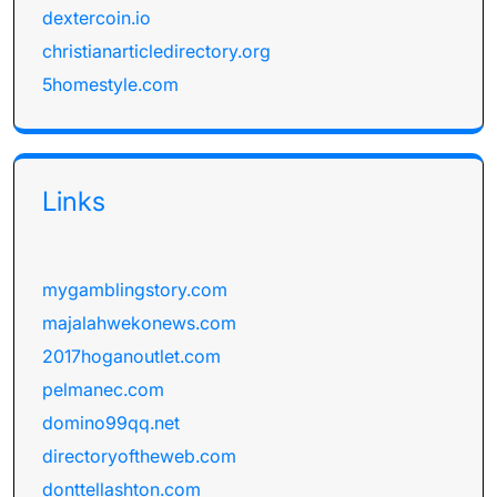
dextercoin.io
christianarticledirectory.org
5homestyle.com
Links
mygamblingstory.com
majalahwekonews.com
2017hoganoutlet.com
pelmanec.com
domino99qq.net
directoryoftheweb.com
donttellashton.com