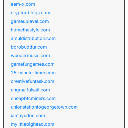
aem-x.com
cryptooblogs.com
gameuplevel.com
homethestyle.com
amuldistribution.com
borobuddur.com
wundermusic.com
gamefungames.com
25-minute-timer.com
creativefuntask.com
engrsaifulsaif.com
cheapbtcminers.com
unionstationtogeorgetown.com
iamayudoc.com
mylittlebighead.com