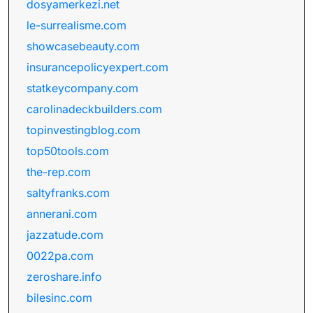
dosyamerkezi.net
le-surrealisme.com
showcasebeauty.com
insurancepolicyexpert.com
statkeycompany.com
carolinadeckbuilders.com
topinvestingblog.com
top50tools.com
the-rep.com
saltyfranks.com
annerani.com
jazzatude.com
0022pa.com
zeroshare.info
bilesinc.com