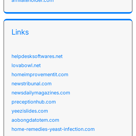
affiliateholder.com
Links
helpdesksoftwares.net
lovabowl.net
homeimprovementit.com
newstribunal.com
newsdailymagazines.com
preceptionhub.com
yeezislides.com
aobongdatotem.com
home-remedies-yeast-infection.com