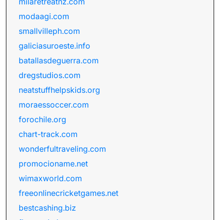
milaretreatnz.com
modaagi.com
smallvilleph.com
galiciasuroeste.info
batallasdeguerra.com
dregstudios.com
neatstuffhelpskids.org
moraessoccer.com
forochile.org
chart-track.com
wonderfultraveling.com
promocioname.net
wimaxworld.com
freeonlinecricketgames.net
bestcashing.biz