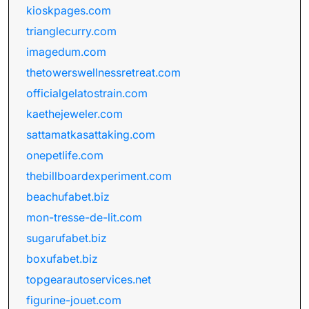
kioskpages.com
trianglecurry.com
imagedum.com
thetowerswellnessretreat.com
officialgelatostrain.com
kaethejeweler.com
sattamatkasattaking.com
onepetlife.com
thebillboardexperiment.com
beachufabet.biz
mon-tresse-de-lit.com
sugarufabet.biz
boxufabet.biz
topgearautoservices.net
figurine-jouet.com