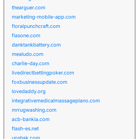
thearguer.com
marketing-mobile-app.com
floralpunchcraft.com
fiasone.com
danktankbattery.com
mealudo.com
charlie-day.com
livedirectbettingpoker.com
foxbusinessupdate.com
lovedaddy.org
integrativemedicalmassageplano.com
mrrugwashing.com
acb-bankia.com
flash-es.net
upshak.com