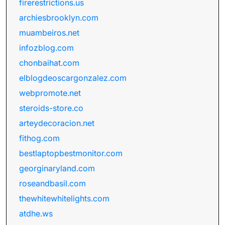
firerestrictions.us
archiesbrooklyn.com
muambeiros.net
infozblog.com
chonbaihat.com
elblogdeoscargonzalez.com
webpromote.net
steroids-store.co
arteydecoracion.net
fithog.com
bestlaptopbestmonitor.com
georginaryland.com
roseandbasil.com
thewhitewhitelights.com
atdhe.ws