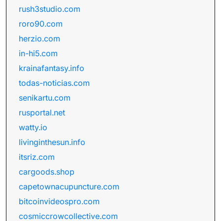
rush3studio.com
roro90.com
herzio.com
in-hi5.com
krainafantasy.info
todas-noticias.com
senikartu.com
rusportal.net
watty.io
livinginthesun.info
itsriz.com
cargoods.shop
capetownacupuncture.com
bitcoinvideospro.com
cosmiccrowcollective.com