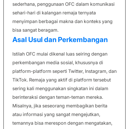
sederhana, penggunaan OFC dalam komunikasi
sehari-hari di kalangan remaja ternyata
menyimpan berbagai makna dan konteks yang
bisa sangat beragam.
Asal Usul dan Perkembangan
Istilah OFC mulai dikenal luas seiring dengan
perkembangan media sosial, khususnya di
platform-platform seperti Twitter, Instagram, dan
TikTok. Remaja yang aktif di platform tersebut
sering kali menggunakan singkatan ini dalam
berinteraksi dengan teman-teman mereka.
Misalnya, jika seseorang membagikan berita
atau informasi yang sangat mengejutkan,
temannya bisa merespon dengan mengatakan,