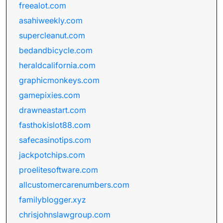
freealot.com
asahiweekly.com
supercleanut.com
bedandbicycle.com
heraldcalifornia.com
graphicmonkeys.com
gamepixies.com
drawneastart.com
fasthokislot88.com
safecasinotips.com
jackpotchips.com
proelitesoftware.com
allcustomercarenumbers.com
familyblogger.xyz
chrisjohnslawgroup.com