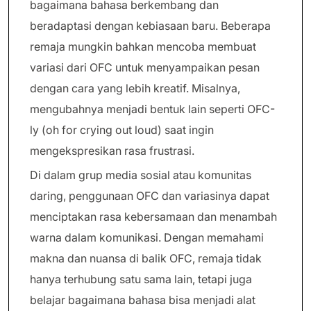
bagaimana bahasa berkembang dan
beradaptasi dengan kebiasaan baru. Beberapa
remaja mungkin bahkan mencoba membuat
variasi dari OFC untuk menyampaikan pesan
dengan cara yang lebih kreatif. Misalnya,
mengubahnya menjadi bentuk lain seperti OFC-
ly (oh for crying out loud) saat ingin
mengekspresikan rasa frustrasi.
Di dalam grup media sosial atau komunitas
daring, penggunaan OFC dan variasinya dapat
menciptakan rasa kebersamaan dan menambah
warna dalam komunikasi. Dengan memahami
makna dan nuansa di balik OFC, remaja tidak
hanya terhubung satu sama lain, tetapi juga
belajar bagaimana bahasa bisa menjadi alat