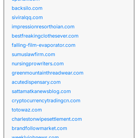
backsilo.com
siviralqq.com
impressionresorthoian.com
bestfreakingclothesever.com
falling-film-evaporator.com
sumuslawfirm.com
nursingprowriters.com
greenmountainthreadwear.com
acutedispensary.com
sattamatkanewsblog.com
cryptocurrencytradingcn.com
totowaz.com
charlestonwipesettlement.com
brandfollowmarket.com
weeklyjobnews.com