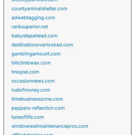
countyanimalshelter.com
adwebtagging.com
ranksuperior.net
babystepahead.com
destinationoverlooked.com
gamblingamount.com
hillclimbwax.com
hnopse.com
occasionnews.com
lustofmoney.com
timebusinesszone.com
peppers-reflection.com
tuneoflife.com
windowwellmaintenancepros.com