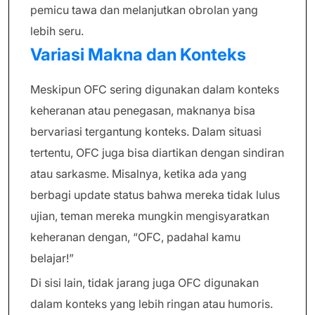
pemicu tawa dan melanjutkan obrolan yang
lebih seru.
Variasi Makna dan Konteks
Meskipun OFC sering digunakan dalam konteks
keheranan atau penegasan, maknanya bisa
bervariasi tergantung konteks. Dalam situasi
tertentu, OFC juga bisa diartikan dengan sindiran
atau sarkasme. Misalnya, ketika ada yang
berbagi update status bahwa mereka tidak lulus
ujian, teman mereka mungkin mengisyaratkan
keheranan dengan, “OFC, padahal kamu
belajar!”
Di sisi lain, tidak jarang juga OFC digunakan
dalam konteks yang lebih ringan atau humoris.