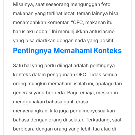
Misalnya, saat seseorang mengunggah foto
makanan yang terlihat lezat, teman lainnya bisa
menambahkan komentar, “OFC, makanan itu
harus aku coba!” Ini menunjukkan antusiasme
yang bisa diartikan dengan nada yang positif.
Pentingnya Memahami Konteks
Satu hal yang perlu diingat adalah pentingnya
konteks dalam penggunaan OFC. Tidak semua
orang mungkin memahami istilah ini, apalagi dari
generasi yang berbeda. Bagi remaja, meskipun
menggunakan bahasa gaul terasa
menyenangkan, kita juga perlu menyesuaikan
bahasa dengan orang di sekitar. Terkadang, saat
berbicara dengan orang yang lebih tua atau di