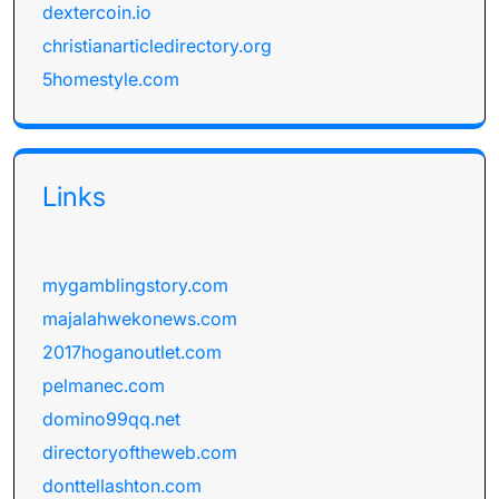
dextercoin.io
christianarticledirectory.org
5homestyle.com
Links
mygamblingstory.com
majalahwekonews.com
2017hoganoutlet.com
pelmanec.com
domino99qq.net
directoryoftheweb.com
donttellashton.com