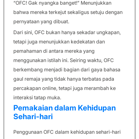
“OFC! Gak nyangka banget!” Menunjukkan
bahwa mereka terkejut sekaligus setuju dengan
pernyataan yang dibuat.
Dari sini, OFC bukan hanya sekadar ungkapan,
tetapi juga menunjukkan kedekatan dan
pemahaman di antara mereka yang
menggunakan istilah ini. Seiring waktu, OFC
berkembang menjadi bagian dari gaya bahasa
gaul remaja yang tidak hanya terbatas pada
percakapan online, tetapi juga merambah ke
interaksi tatap muka.
Pemakaian dalam Kehidupan
Sehari-hari
Penggunaan OFC dalam kehidupan sehari-hari