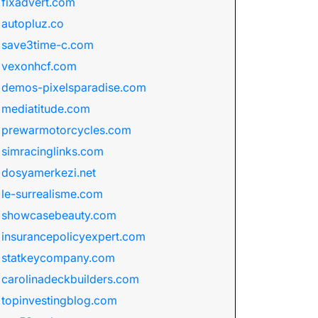
fixadvert.com
autopluz.co
save3time-c.com
vexonhcf.com
demos-pixelsparadise.com
mediatitude.com
prewarmotorcycles.com
simracinglinks.com
dosyamerkezi.net
le-surrealisme.com
showcasebeauty.com
insurancepolicyexpert.com
statkeycompany.com
carolinadeckbuilders.com
topinvestingblog.com