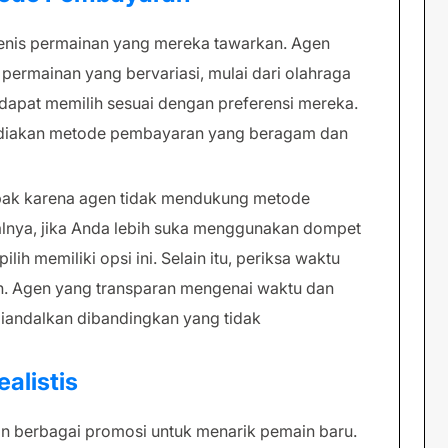
 jenis permainan yang mereka tawarkan. Agen
permainan yang bervariasi, mulai dari olahraga
dapat memilih sesuai dengan preferensi mereka.
nyediakan metode pembayaran yang beragam dan
bak karena agen tidak mendukung metode
lnya, jika Anda lebih suka menggunakan dompet
ilih memiliki opsi ini. Selain itu, periksa waktu
n. Agen yang transparan mengenai waktu dan
 diandalkan dibandingkan yang tidak
alistis
n berbagai promosi untuk menarik pemain baru.