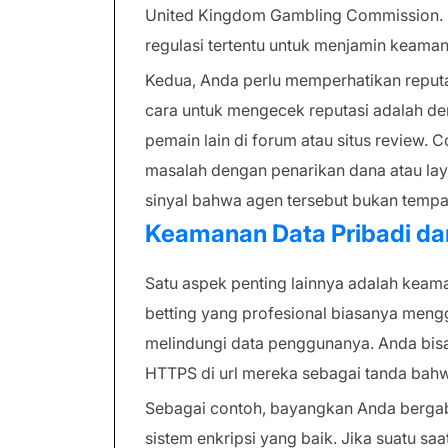
United Kingdom Gambling Commission. De
regulasi tertentu untuk menjamin keama
Kedua, Anda perlu memperhatikan reputas
cara untuk mengecek reputasi adalah d
pemain lain di forum atau situs review.
masalah dengan penarikan dana atau lay
sinyal bahwa agen tersebut bukan tempa
Keamanan Data Pribadi da
Satu aspek penting lainnya adalah keam
betting yang profesional biasanya meng
melindungi data penggunanya. Anda bis
HTTPS di url mereka sebagai tanda bahw
Sebagai contoh, bayangkan Anda bergab
sistem enkripsi yang baik. Jika suatu s