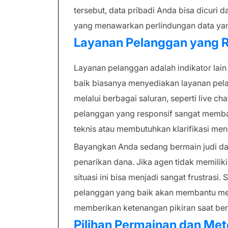
tersebut, data pribadi Anda bisa dicuri 
yang menawarkan perlindungan data yang
Layanan Pelanggan yang R
Layanan pelanggan adalah indikator lain
baik biasanya menyediakan layanan pel
melalui berbagai saluran, seperti live c
pelanggan yang responsif sangat memba
teknis atau membutuhkan klarifikasi me
Bayangkan Anda sedang bermain judi d
penarikan dana. Jika agen tidak memilik
situasi ini bisa menjadi sangat frustras
pelanggan yang baik akan membantu me
memberikan ketenangan pikiran saat be
Pilihan Permainan dan M