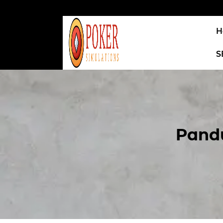
Skip
to
H
content
(Press
S
Enter)
Pand