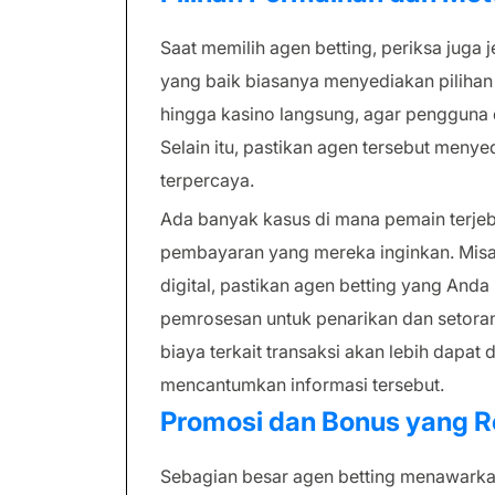
Saat memilih agen betting, periksa juga
yang baik biasanya menyediakan pilihan 
hingga kasino langsung, agar pengguna 
Selain itu, pastikan agen tersebut me
terpercaya.
Ada banyak kasus di mana pemain terje
pembayaran yang mereka inginkan. Misa
digital, pastikan agen betting yang Anda p
pemrosesan untuk penarikan dan setora
biaya terkait transaksi akan lebih dapat
mencantumkan informasi tersebut.
Promosi dan Bonus yang Re
Sebagian besar agen betting menawarka