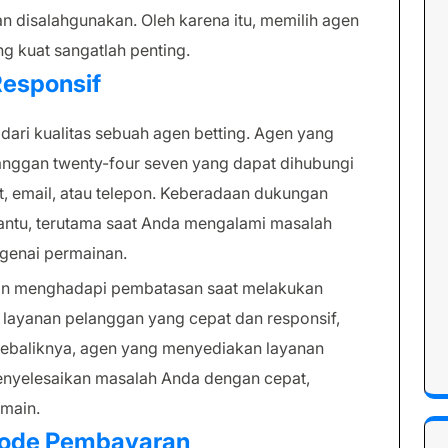
dan disalahgunakan. Oleh karena itu, memilih agen
 kuat sangatlah penting.
esponsif
 dari kualitas sebuah agen betting. Agen yang
anggan twenty-four seven yang dapat dihubungi
hat, email, atau telepon. Keberadaan dukungan
ntu, terutama saat Anda mengalami masalah
ngenai permainan.
an menghadapi pembatasan saat melakukan
i layanan pelanggan yang cepat dan responsif,
i. Sebaliknya, agen yang menyediakan layanan
nyelesaikan masalah Anda dengan cepat,
rmain.
etode Pembayaran