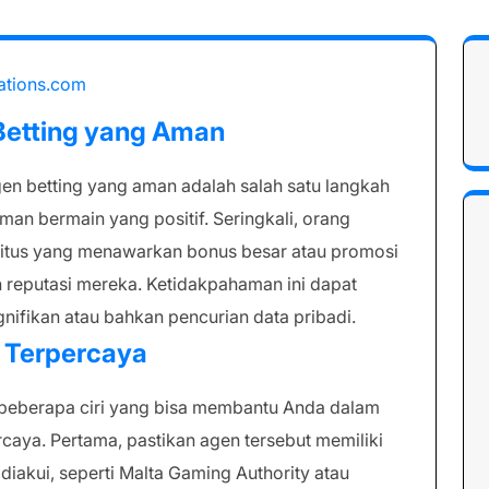
ations.com
Betting yang Aman
gen betting yang aman adalah salah satu langkah
man bermain yang positif. Seringkali, orang
situs yang menawarkan bonus besar atau promosi
reputasi mereka. Ketidakpahaman ini dapat
nifikan atau bahkan pencurian data pribadi.
g Terpercaya
 beberapa ciri yang bisa membantu Anda dalam
caya. Pertama, pastikan agen tersebut memiliki
g diakui, seperti Malta Gaming Authority atau