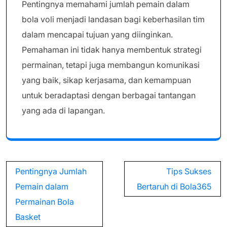
Pentingnya memahami jumlah pemain dalam
bola voli menjadi landasan bagi keberhasilan tim
dalam mencapai tujuan yang diinginkan.
Pemahaman ini tidak hanya membentuk strategi
permainan, tetapi juga membangun komunikasi
yang baik, sikap kerjasama, dan kemampuan
untuk beradaptasi dengan berbagai tantangan
yang ada di lapangan.
Post
Pentingnya Jumlah
Tips Sukses
navigation
Pemain dalam
Bertaruh di Bola365
Permainan Bola
Basket