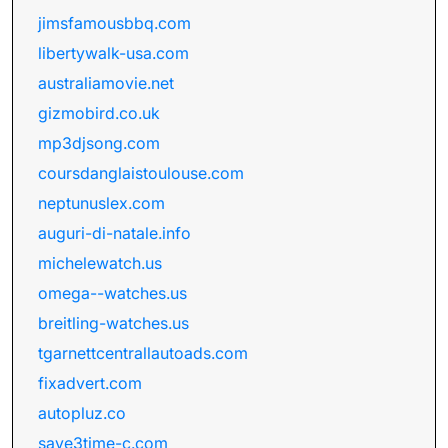
jimsfamousbbq.com
libertywalk-usa.com
australiamovie.net
gizmobird.co.uk
mp3djsong.com
coursdanglaistoulouse.com
neptunuslex.com
auguri-di-natale.info
michelewatch.us
omega--watches.us
breitling-watches.us
tgarnettcentrallautoads.com
fixadvert.com
autopluz.co
save3time-c.com