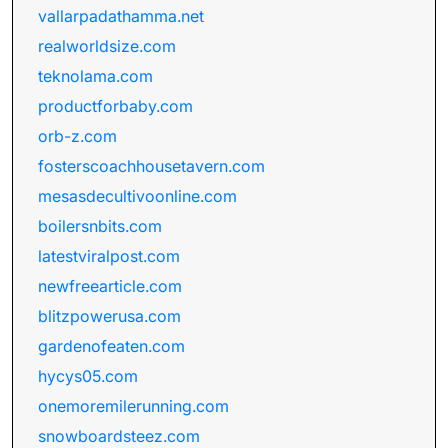
vallarpadathamma.net
realworldsize.com
teknolama.com
productforbaby.com
orb-z.com
fosterscoachhousetavern.com
mesasdecultivoonline.com
boilersnbits.com
latestviralpost.com
newfreearticle.com
blitzpowerusa.com
gardenofeaten.com
hycys05.com
onemoremilerunning.com
snowboardsteez.com