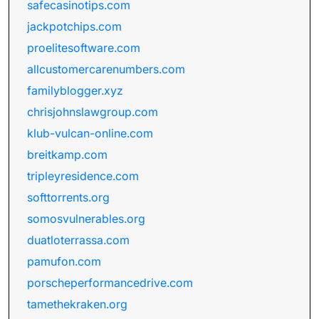
safecasinotips.com
jackpotchips.com
proelitesoftware.com
allcustomercarenumbers.com
familyblogger.xyz
chrisjohnslawgroup.com
klub-vulcan-online.com
breitkamp.com
tripleyresidence.com
softtorrents.org
somosvulnerables.org
duatloterrassa.com
pamufon.com
porscheperformancedrive.com
tamethekraken.org