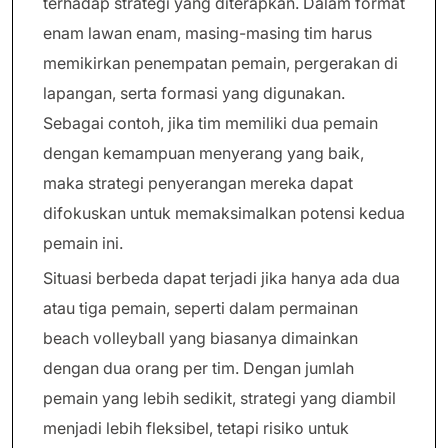
terhadap strategi yang diterapkan. Dalam format
enam lawan enam, masing-masing tim harus
memikirkan penempatan pemain, pergerakan di
lapangan, serta formasi yang digunakan.
Sebagai contoh, jika tim memiliki dua pemain
dengan kemampuan menyerang yang baik,
maka strategi penyerangan mereka dapat
difokuskan untuk memaksimalkan potensi kedua
pemain ini.
Situasi berbeda dapat terjadi jika hanya ada dua
atau tiga pemain, seperti dalam permainan
beach volleyball yang biasanya dimainkan
dengan dua orang per tim. Dengan jumlah
pemain yang lebih sedikit, strategi yang diambil
menjadi lebih fleksibel, tetapi risiko untuk