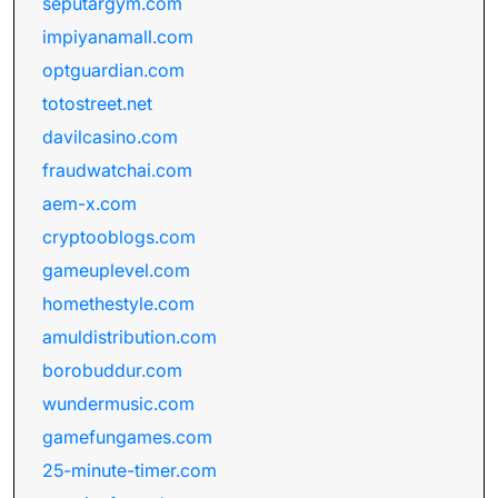
seputargym.com
impiyanamall.com
optguardian.com
totostreet.net
davilcasino.com
fraudwatchai.com
aem-x.com
cryptooblogs.com
gameuplevel.com
homethestyle.com
amuldistribution.com
borobuddur.com
wundermusic.com
gamefungames.com
25-minute-timer.com