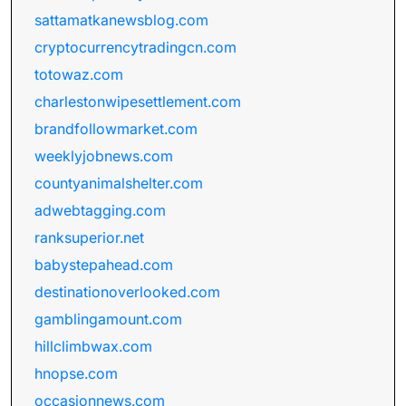
sattamatkanewsblog.com
cryptocurrencytradingcn.com
totowaz.com
charlestonwipesettlement.com
brandfollowmarket.com
weeklyjobnews.com
countyanimalshelter.com
adwebtagging.com
ranksuperior.net
babystepahead.com
destinationoverlooked.com
gamblingamount.com
hillclimbwax.com
hnopse.com
occasionnews.com