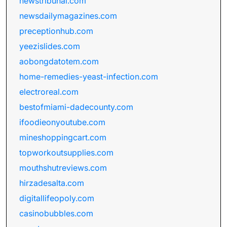
newstribunal.com
newsdailymagazines.com
preceptionhub.com
yeezislides.com
aobongdatotem.com
home-remedies-yeast-infection.com
electroreal.com
bestofmiami-dadecounty.com
ifoodieonyoutube.com
mineshoppingcart.com
topworkoutsupplies.com
mouthshutreviews.com
hirzadesalta.com
digitallifeopoly.com
casinobubbles.com