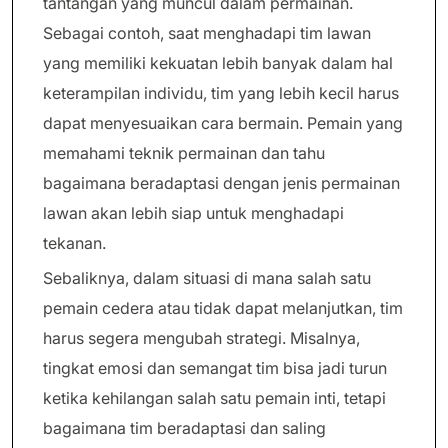
tantangan yang muncul dalam permainan.
Sebagai contoh, saat menghadapi tim lawan
yang memiliki kekuatan lebih banyak dalam hal
keterampilan individu, tim yang lebih kecil harus
dapat menyesuaikan cara bermain. Pemain yang
memahami teknik permainan dan tahu
bagaimana beradaptasi dengan jenis permainan
lawan akan lebih siap untuk menghadapi
tekanan.
Sebaliknya, dalam situasi di mana salah satu
pemain cedera atau tidak dapat melanjutkan, tim
harus segera mengubah strategi. Misalnya,
tingkat emosi dan semangat tim bisa jadi turun
ketika kehilangan salah satu pemain inti, tetapi
bagaimana tim beradaptasi dan saling