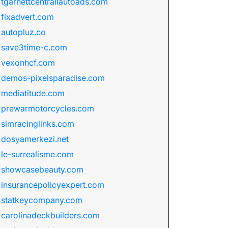
tgarnettcentrallautoads.com
fixadvert.com
autopluz.co
save3time-c.com
vexonhcf.com
demos-pixelsparadise.com
mediatitude.com
prewarmotorcycles.com
simracinglinks.com
dosyamerkezi.net
le-surrealisme.com
showcasebeauty.com
insurancepolicyexpert.com
statkeycompany.com
carolinadeckbuilders.com