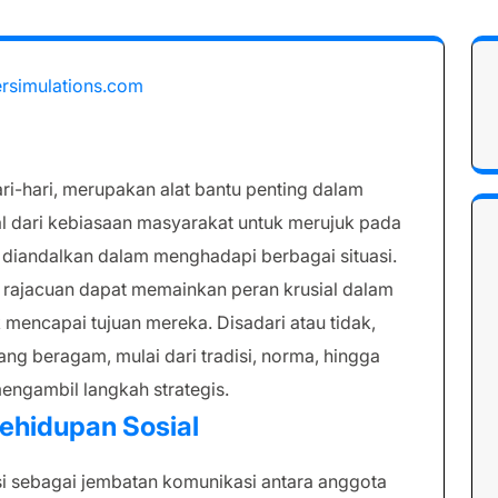
simulations.com
ri-hari, merupakan alat bantu penting dalam
sal dari kebiasaan masyarakat untuk merujuk pada
 diandalkan dalam menghadapi berbagai situasi.
 rajacuan dapat memainkan peran krusial dalam
mencapai tujuan mereka. Disadari atau tidak,
ang beragam, mulai dari tradisi, norma, hingga
ngambil langkah strategis.
ehidupan Sosial
gsi sebagai jembatan komunikasi antara anggota