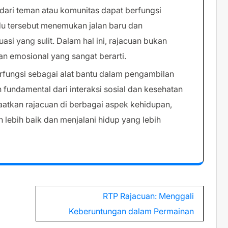
dari teman atau komunitas dapat berfungsi
du tersebut menemukan jalan baru dan
si yang sulit. Dalam hal ini, rajacuan bukan
an emosional yang sangat berarti.
berfungsi sebagai alat bantu dalam pengambilan
 fundamental dari interaksi sosial dan kesehatan
tkan rajacuan di berbagai aspek kehidupan,
lebih baik dan menjalani hidup yang lebih
RTP Rajacuan: Menggali
Keberuntungan dalam Permainan