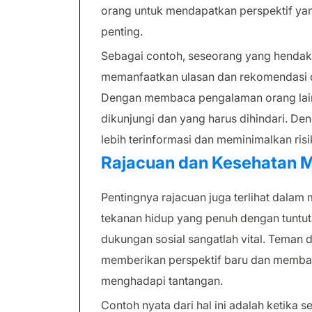
orang untuk mendapatkan perspektif ya
penting.
Sebagai contoh, seseorang yang hendak
memanfaatkan ulasan dan rekomendasi da
Dengan membaca pengalaman orang lain
dikunjungi dan yang harus dihindari. De
lebih terinformasi dan meminimalkan ri
Rajacuan dan Kesehatan M
Pentingnya rajacuan juga terlihat dalam 
tekanan hidup yang penuh dengan tuntut
dukungan sosial sangatlah vital. Teman
memberikan perspektif baru dan membant
menghadapi tantangan.
Contoh nyata dari hal ini adalah ketika 