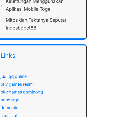
Keuntungan Menggunakan
Aplikasi Mobile Togel
Mitos dan Faktanya Seputar
Indosbobet88
Links
judi qq online
pkv games resmi
pkv games dominoqq
bandarqq
demo slot
situs slot