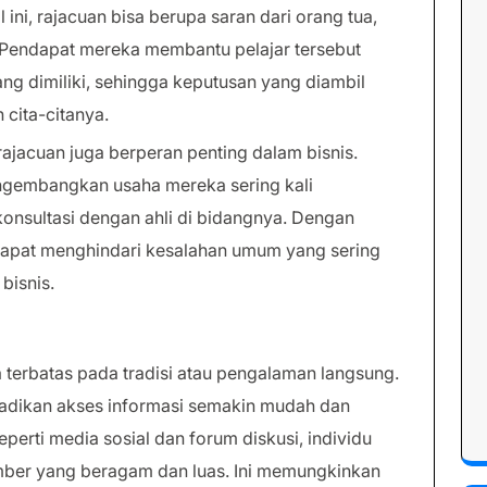
ini, rajacuan bisa berupa saran dari orang tua,
 Pendapat mereka membantu pelajar tersebut
ng dimiliki, sehingga keputusan yang diambil
 cita-citanya.
ajacuan juga berperan penting dalam bisnis.
ngembangkan usaha mereka sering kali
onsultasi dengan ahli di bidangnya. Dengan
dapat menghindari kesalahan umum yang sering
bisnis.
 terbatas pada tradisi atau pengalaman langsung.
adikan akses informasi semakin mudah dan
eperti media sosial dan forum diskusi, individu
mber yang beragam dan luas. Ini memungkinkan