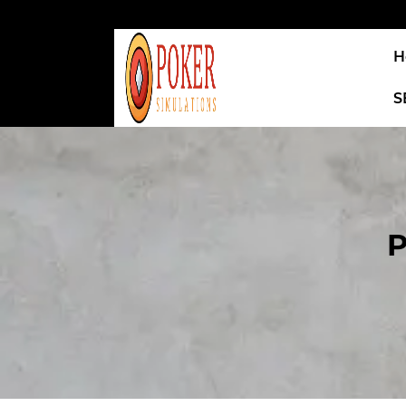
Skip
to
H
content
(Press
S
Enter)
P