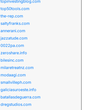
topinvestingblog.com
top50tools.com
the-rep.com
saltyfranks.com
annerani.com
jazzatude.com
0022pa.com
zeroshare.info
bilesinc.com
milaretreatnz.com
modaagi.com
smallvilleph.com
galiciasuroeste.info
batallasdeguerra.com
dregstudios.com