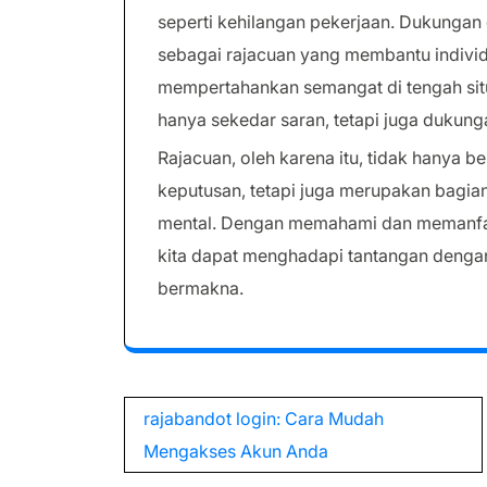
seperti kehilangan pekerjaan. Dukungan 
sebagai rajacuan yang membantu indivi
mempertahankan semangat di tengah situa
hanya sekedar saran, tetapi juga dukung
Rajacuan, oleh karena itu, tidak hanya 
keputusan, tetapi juga merupakan bagian
mental. Dengan memahami dan memanfaa
kita dapat menghadapi tantangan dengan 
bermakna.
Post
rajabandot login: Cara Mudah
navigation
Mengakses Akun Anda