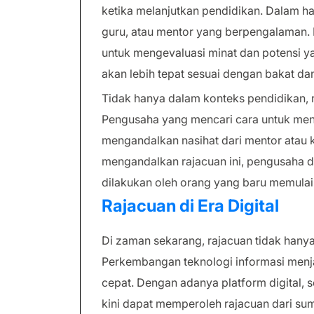
ketika melanjutkan pendidikan. Dalam hal 
guru, atau mentor yang berpengalaman.
untuk mengevaluasi minat dan potensi ya
akan lebih tepat sesuai dengan bakat dan
Tidak hanya dalam konteks pendidikan, r
Pengusaha yang mencari cara untuk me
mengandalkan nasihat dari mentor atau k
mengandalkan rajacuan ini, pengusaha 
dilakukan oleh orang yang baru memulai 
Rajacuan di Era Digital
Di zaman sekarang, rajacuan tidak hanya
Perkembangan teknologi informasi menj
cepat. Dengan adanya platform digital, s
kini dapat memperoleh rajacuan dari su