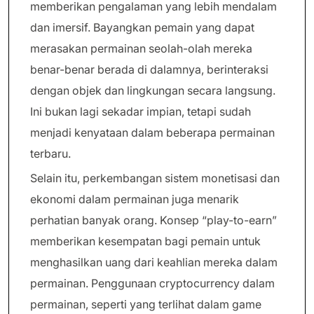
memberikan pengalaman yang lebih mendalam
dan imersif. Bayangkan pemain yang dapat
merasakan permainan seolah-olah mereka
benar-benar berada di dalamnya, berinteraksi
dengan objek dan lingkungan secara langsung.
Ini bukan lagi sekadar impian, tetapi sudah
menjadi kenyataan dalam beberapa permainan
terbaru.
Selain itu, perkembangan sistem monetisasi dan
ekonomi dalam permainan juga menarik
perhatian banyak orang. Konsep “play-to-earn”
memberikan kesempatan bagi pemain untuk
menghasilkan uang dari keahlian mereka dalam
permainan. Penggunaan cryptocurrency dalam
permainan, seperti yang terlihat dalam game