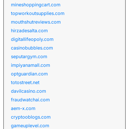
mineshoppingcart.com
topworkoutsupplies.com
mouthshutreviews.com
hirzadesalta.com
digitallifeopoly.com
casinobubbles.com
seputargym.com
impiyanamall.com
optguardian.com
totostreet.net
davilcasino.com
fraudwatchai.com
aem-x.com
cryptooblogs.com
gameuplevel.com