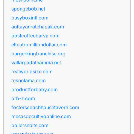
spongebob.net
busyboxintl.com
auttayanratchapak.com
postcoffeebarva.com
elteatromilliondollar.com
burgerkingfranchise.org
vallarpadathamma.net
realworldsize.com
teknolama.com
productforbaby.com
orb-z.com
fosterscoachhousetavern.com
mesasdecultivoonline.com
boilersnbits.com