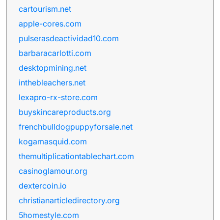
cartourism.net
apple-cores.com
pulserasdeactividad10.com
barbaracarlotti.com
desktopmining.net
inthebleachers.net
lexapro-rx-store.com
buyskincareproducts.org
frenchbulldogpuppyforsale.net
kogamasquid.com
themultiplicationtablechart.com
casinoglamour.org
dextercoin.io
christianarticledirectory.org
5homestyle.com