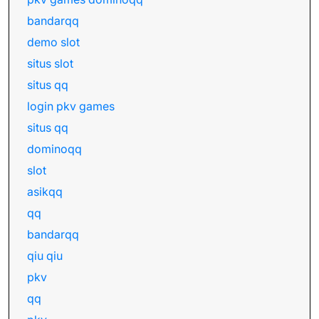
bandarqq
demo slot
situs slot
situs qq
login pkv games
situs qq
dominoqq
slot
asikqq
qq
bandarqq
qiu qiu
pkv
qq