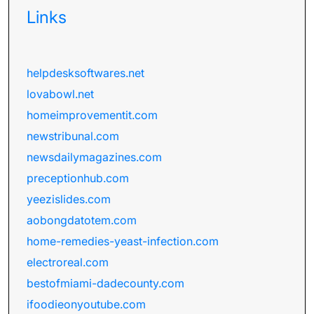
Links
helpdesksoftwares.net
lovabowl.net
homeimprovementit.com
newstribunal.com
newsdailymagazines.com
preceptionhub.com
yeezislides.com
aobongdatotem.com
home-remedies-yeast-infection.com
electroreal.com
bestofmiami-dadecounty.com
ifoodieonyoutube.com