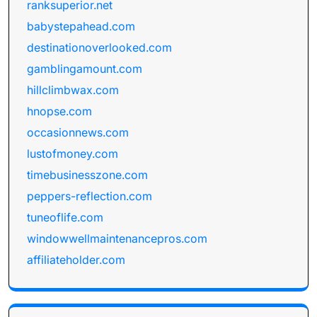
ranksuperior.net
babystepahead.com
destinationoverlooked.com
gamblingamount.com
hillclimbwax.com
hnopse.com
occasionnews.com
lustofmoney.com
timebusinesszone.com
peppers-reflection.com
tuneoflife.com
windowwellmaintenancepros.com
affiliateholder.com