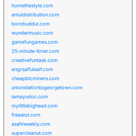
homethestyle.com
amuldistribution.com
borobuddur.com
wundermusic.com
gamefungames.com
25-minute-timer.com
creativefuntask.com
engrsaifulsaif.com
cheapbtcminers.com
unionstationtogeorgetown.com
iamayudoc.com
mylittlebighead.com
freealot.com
asahiweekly.com
supercleanut.com