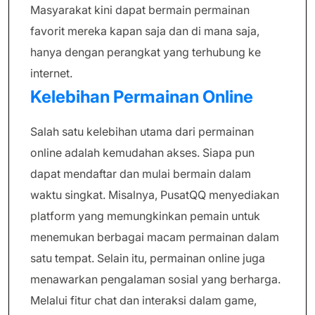
Masyarakat kini dapat bermain permainan
favorit mereka kapan saja dan di mana saja,
hanya dengan perangkat yang terhubung ke
internet.
Kelebihan Permainan Online
Salah satu kelebihan utama dari permainan
online adalah kemudahan akses. Siapa pun
dapat mendaftar dan mulai bermain dalam
waktu singkat. Misalnya, PusatQQ menyediakan
platform yang memungkinkan pemain untuk
menemukan berbagai macam permainan dalam
satu tempat. Selain itu, permainan online juga
menawarkan pengalaman sosial yang berharga.
Melalui fitur chat dan interaksi dalam game,