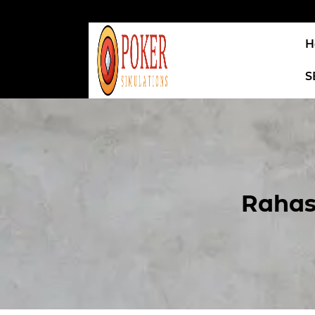
Skip
to
H
content
(Press
S
Enter)
Rahas