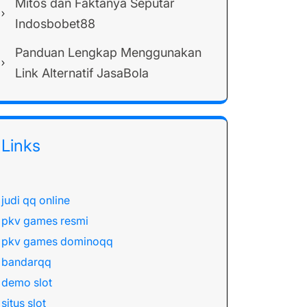
Mitos dan Faktanya Seputar
Indosbobet88
Panduan Lengkap Menggunakan
Link Alternatif JasaBola
Links
judi qq online
pkv games resmi
pkv games dominoqq
bandarqq
demo slot
situs slot