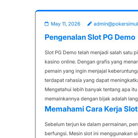
May 11, 2026
admin@pokersimul
Pengenalan Slot PG Demo
Slot PG Demo telah menjadi salah satu p
kasino online. Dengan grafis yang men
pemain yang ingin menjajal keberuntunga
terdapat rahasia yang dapat meningkatk
Mengetahui lebih banyak tentang apa it
memainkannya dengan bijak adalah lan
Memahami Cara Kerja Slot
Sebelum terjun ke dalam permainan, pe
berfungsi. Mesin slot ini menggunakan