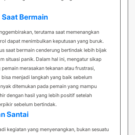
 Saat Bermain
menggembirakan, terutama saat memenangkan
trol dapat menimbulkan keputusan yang buruk.
s saat bermain cenderung bertindak lebih bijak
 situasi panik. Dalam hal ini, mengatur sikap
g pemain merasakan tekanan atau frustrasi,
 bisa menjadi langkah yang baik sebelum
banyak ditemukan pada pemain yang mampu
 dengan hasil yang lebih positif setelah
pikir sebelum bertindak.
n Santai
jadi kegiatan yang menyenangkan, bukan sesuatu