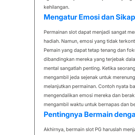
kehilangan.
Mengatur Emosi dan Sikap
Permainan slot dapat menjadi sangat 
hadiah. Namun, emosi yang tidak terkon
Pemain yang dapat tetap tenang dan foku
dibandingkan mereka yang terjebak dalam
mental sangatlah penting. Ketika seoran
mengambil jeda sejenak untuk merenung
melanjutkan permainan. Contoh nyata 
mengendalikan emosi mereka dan berakhir
mengambil waktu untuk bernapas dan ber
Pentingnya Bermain denga
Akhirnya, bermain slot PG haruslah men