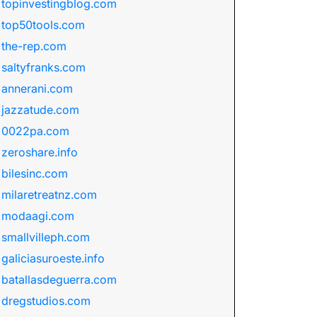
topinvestingblog.com
top50tools.com
the-rep.com
saltyfranks.com
annerani.com
jazzatude.com
0022pa.com
zeroshare.info
bilesinc.com
milaretreatnz.com
modaagi.com
smallvilleph.com
galiciasuroeste.info
batallasdeguerra.com
dregstudios.com