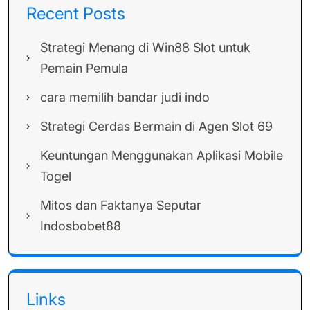
Recent Posts
Strategi Menang di Win88 Slot untuk
Pemain Pemula
cara memilih bandar judi indo
Strategi Cerdas Bermain di Agen Slot 69
Keuntungan Menggunakan Aplikasi Mobile
Togel
Mitos dan Faktanya Seputar
Indosbobet88
Links