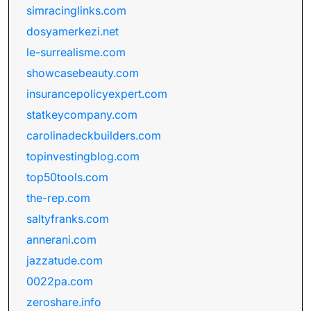
simracinglinks.com
dosyamerkezi.net
le-surrealisme.com
showcasebeauty.com
insurancepolicyexpert.com
statkeycompany.com
carolinadeckbuilders.com
topinvestingblog.com
top50tools.com
the-rep.com
saltyfranks.com
annerani.com
jazzatude.com
0022pa.com
zeroshare.info