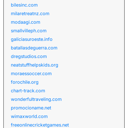
bilesinc.com
milaretreatnz.com
modaagi.com
smallvilleph.com
galiciasuroeste.info
batallasdeguerra.com
dregstudios.com
neatstuffhelpskids.org
moraessoccer.com
forochile.org
chart-track.com
wonderfultraveling.com
promocioname.net
wimaxworld.com
freeonlinecricketgames.net