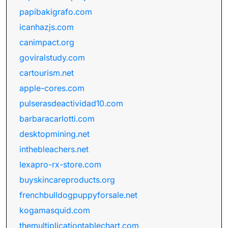
papibakigrafo.com
icanhazjs.com
canimpact.org
goviralstudy.com
cartourism.net
apple-cores.com
pulserasdeactividad10.com
barbaracarlotti.com
desktopmining.net
inthebleachers.net
lexapro-rx-store.com
buyskincareproducts.org
frenchbulldogpuppyforsale.net
kogamasquid.com
themultiplicationtablechart.com