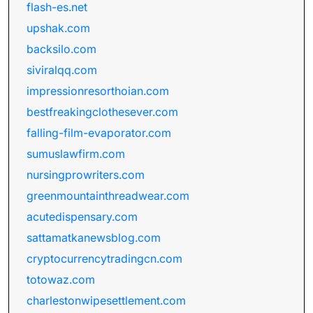
flash-es.net
upshak.com
backsilo.com
siviralqq.com
impressionresorthoian.com
bestfreakingclothesever.com
falling-film-evaporator.com
sumuslawfirm.com
nursingprowriters.com
greenmountainthreadwear.com
acutedispensary.com
sattamatkanewsblog.com
cryptocurrencytradingcn.com
totowaz.com
charlestonwipesettlement.com