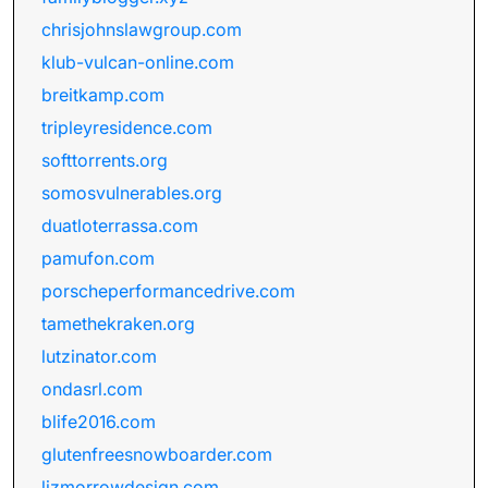
chrisjohnslawgroup.com
klub-vulcan-online.com
breitkamp.com
tripleyresidence.com
softtorrents.org
somosvulnerables.org
duatloterrassa.com
pamufon.com
porscheperformancedrive.com
tamethekraken.org
lutzinator.com
ondasrl.com
blife2016.com
glutenfreesnowboarder.com
lizmorrowdesign.com