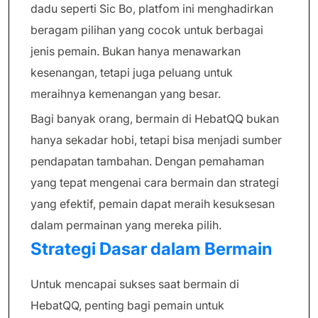
dadu seperti Sic Bo, platfom ini menghadirkan
beragam pilihan yang cocok untuk berbagai
jenis pemain. Bukan hanya menawarkan
kesenangan, tetapi juga peluang untuk
meraihnya kemenangan yang besar.
Bagi banyak orang, bermain di HebatQQ bukan
hanya sekadar hobi, tetapi bisa menjadi sumber
pendapatan tambahan. Dengan pemahaman
yang tepat mengenai cara bermain dan strategi
yang efektif, pemain dapat meraih kesuksesan
dalam permainan yang mereka pilih.
Strategi Dasar dalam Bermain
Untuk mencapai sukses saat bermain di
HebatQQ, penting bagi pemain untuk