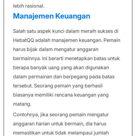
lebih rasional.
Manajemen Keuangan
Salah satu aspek kunci dalam meraih sukses di
HebatQQ adalah manajemen keuangan. Pemain
harus bijak dalam mengatur anggaran
bermainnya. Ini berarti menetapkan batas untuk
berapa banyak uang yang akan digunakan
dalam permainan dan berpegang pada batas
tersebut. Seorang pemain yang berhasil
biasanya memiliki rencana keuangan yang
matang.
Contohnya, jika seorang pemain mengatur
anggaran harian untuk bermain, dia harus
memastikan untuk tidak melampaui jumlah