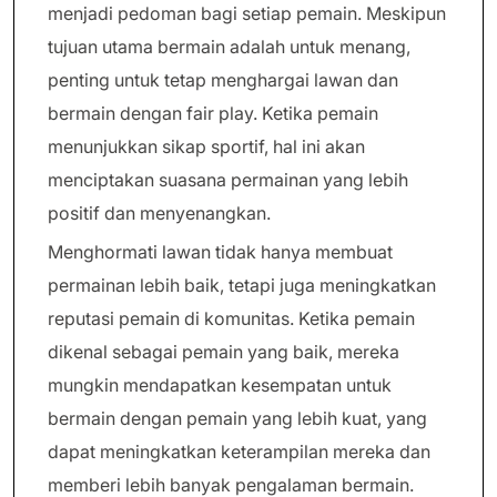
menjadi pedoman bagi setiap pemain. Meskipun
tujuan utama bermain adalah untuk menang,
penting untuk tetap menghargai lawan dan
bermain dengan fair play. Ketika pemain
menunjukkan sikap sportif, hal ini akan
menciptakan suasana permainan yang lebih
positif dan menyenangkan.
Menghormati lawan tidak hanya membuat
permainan lebih baik, tetapi juga meningkatkan
reputasi pemain di komunitas. Ketika pemain
dikenal sebagai pemain yang baik, mereka
mungkin mendapatkan kesempatan untuk
bermain dengan pemain yang lebih kuat, yang
dapat meningkatkan keterampilan mereka dan
memberi lebih banyak pengalaman bermain.