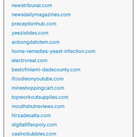
newstribunal.com
newsdailymagazines.com
preceptionhub.com
yeezislides.com
aobongdatotem.com
home-remedies-yeast-infection.com
electroreal.com
bestofmiami-dadecounty.com
ifoodieonyoutube.com
mineshoppingcart.com
topworkoutsupplies.com
mouthshutreviews.com
hirzadesalta.com
digitallifeopoly.com
casinobubbles.com