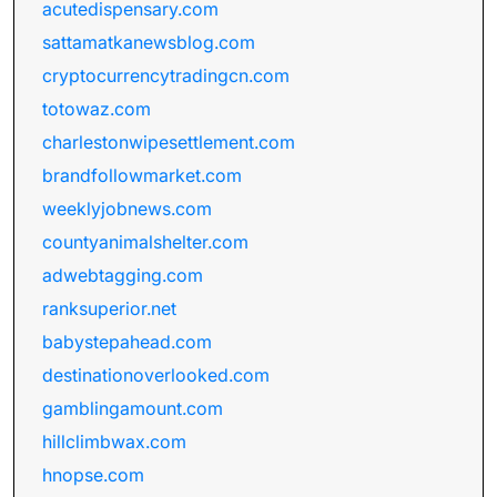
acutedispensary.com
sattamatkanewsblog.com
cryptocurrencytradingcn.com
totowaz.com
charlestonwipesettlement.com
brandfollowmarket.com
weeklyjobnews.com
countyanimalshelter.com
adwebtagging.com
ranksuperior.net
babystepahead.com
destinationoverlooked.com
gamblingamount.com
hillclimbwax.com
hnopse.com