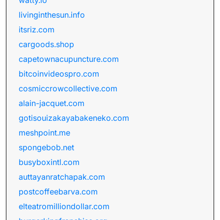
watty.io
livinginthesun.info
itsriz.com
cargoods.shop
capetownacupuncture.com
bitcoinvideospro.com
cosmiccrowcollective.com
alain-jacquet.com
gotisouizakayabakeneko.com
meshpoint.me
spongebob.net
busyboxintl.com
auttayanratchapak.com
postcoffeebarva.com
elteatromilliondollar.com