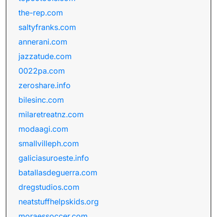
the-rep.com
saltyfranks.com
annerani.com
jazzatude.com
0022pa.com
zeroshare.info
bilesinc.com
milaretreatnz.com
modaagi.com
smallvilleph.com
galiciasuroeste.info
batallasdeguerra.com
dregstudios.com
neatstuffhelpskids.org
moraessoccer.com