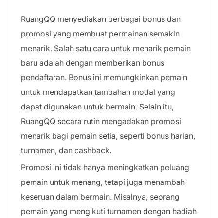
RuangQQ menyediakan berbagai bonus dan
promosi yang membuat permainan semakin
menarik. Salah satu cara untuk menarik pemain
baru adalah dengan memberikan bonus
pendaftaran. Bonus ini memungkinkan pemain
untuk mendapatkan tambahan modal yang
dapat digunakan untuk bermain. Selain itu,
RuangQQ secara rutin mengadakan promosi
menarik bagi pemain setia, seperti bonus harian,
turnamen, dan cashback.
Promosi ini tidak hanya meningkatkan peluang
pemain untuk menang, tetapi juga menambah
keseruan dalam bermain. Misalnya, seorang
pemain yang mengikuti turnamen dengan hadiah