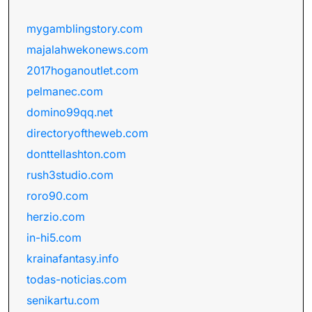
mygamblingstory.com
majalahwekonews.com
2017hoganoutlet.com
pelmanec.com
domino99qq.net
directoryoftheweb.com
donttellashton.com
rush3studio.com
roro90.com
herzio.com
in-hi5.com
krainafantasy.info
todas-noticias.com
senikartu.com