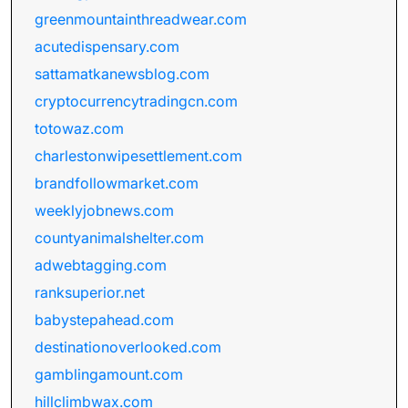
greenmountainthreadwear.com
acutedispensary.com
sattamatkanewsblog.com
cryptocurrencytradingcn.com
totowaz.com
charlestonwipesettlement.com
brandfollowmarket.com
weeklyjobnews.com
countyanimalshelter.com
adwebtagging.com
ranksuperior.net
babystepahead.com
destinationoverlooked.com
gamblingamount.com
hillclimbwax.com