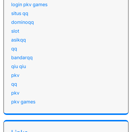
login pkv games
situs qq
dominoqq
slot
asikqq
qq
bandarqq
qiu qiu
pkv
qq
pkv
pkv games