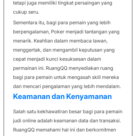
tetapi juga memiliki tingkat persaingan yang
cukup seru.
Sementara itu, bagi para pemain yang lebih
berpengalaman, Poker menjadi tantangan yang
menarik. Keahlian dalam membaca lawan,
menggertak, dan mengambil keputusan yang
cepat menjadi kunci kesuksesan dalam
permainan ini. RuangQQ menyediakan ruang
bagi para pemain untuk mengasah skill mereka
dan mencari pengalaman yang lebih mendalam.
Keamanan dan Kenyamanan
Salah satu kekhawatiran besar bagi para pemain
judi online adalah keamanan data dan transaksi.
RuangQQ memahami hal ini dan berkomitmen