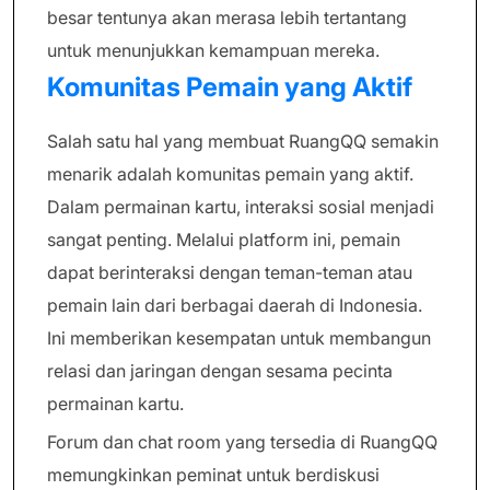
besar tentunya akan merasa lebih tertantang
untuk menunjukkan kemampuan mereka.
Komunitas Pemain yang Aktif
Salah satu hal yang membuat RuangQQ semakin
menarik adalah komunitas pemain yang aktif.
Dalam permainan kartu, interaksi sosial menjadi
sangat penting. Melalui platform ini, pemain
dapat berinteraksi dengan teman-teman atau
pemain lain dari berbagai daerah di Indonesia.
Ini memberikan kesempatan untuk membangun
relasi dan jaringan dengan sesama pecinta
permainan kartu.
Forum dan chat room yang tersedia di RuangQQ
memungkinkan peminat untuk berdiskusi