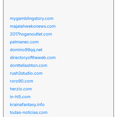
mygamblingstory.com
majalahwekonews.com
2017hoganoutlet.com
pelmanec.com
domino99qq.net
directoryoftheweb.com
donttellashton.com
rush3studio.com
roro90.com
herzio.com
in-hi5.com
krainafantasy.info
todas-noticias.com