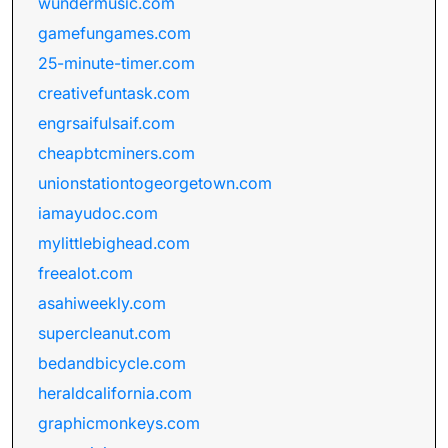
wundermusic.com
gamefungames.com
25-minute-timer.com
creativefuntask.com
engrsaifulsaif.com
cheapbtcminers.com
unionstationtogeorgetown.com
iamayudoc.com
mylittlebighead.com
freealot.com
asahiweekly.com
supercleanut.com
bedandbicycle.com
heraldcalifornia.com
graphicmonkeys.com