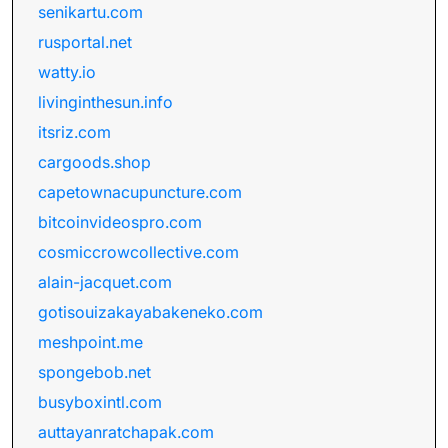
senikartu.com
rusportal.net
watty.io
livinginthesun.info
itsriz.com
cargoods.shop
capetownacupuncture.com
bitcoinvideospro.com
cosmiccrowcollective.com
alain-jacquet.com
gotisouizakayabakeneko.com
meshpoint.me
spongebob.net
busyboxintl.com
auttayanratchapak.com