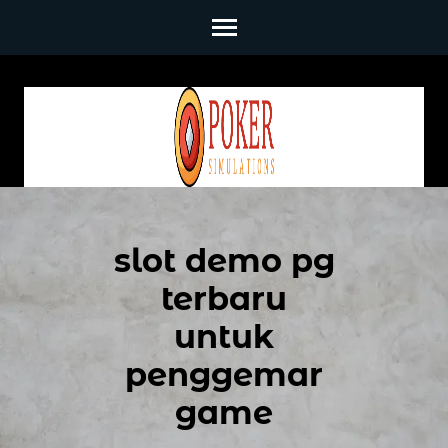
Skip
to
content
(Press
Enter)
slot demo pg
terbaru
untuk
penggemar
game