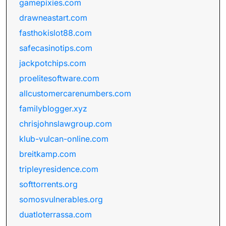
gamepixies.com
drawneastart.com
fasthokislot88.com
safecasinotips.com
jackpotchips.com
proelitesoftware.com
allcustomercarenumbers.com
familyblogger.xyz
chrisjohnslawgroup.com
klub-vulcan-online.com
breitkamp.com
tripleyresidence.com
softtorrents.org
somosvulnerables.org
duatloterrassa.com