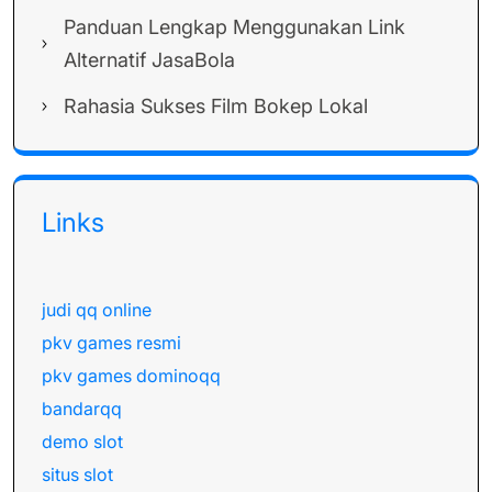
Panduan Lengkap Menggunakan Link
Alternatif JasaBola
Rahasia Sukses Film Bokep Lokal
Links
judi qq online
pkv games resmi
pkv games dominoqq
bandarqq
demo slot
situs slot