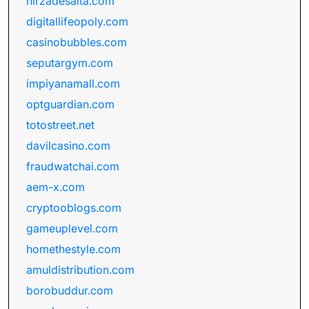
hirzadesalta.com
digitallifeopoly.com
casinobubbles.com
seputargym.com
impiyanamall.com
optguardian.com
totostreet.net
davilcasino.com
fraudwatchai.com
aem-x.com
cryptooblogs.com
gameuplevel.com
homethestyle.com
amuldistribution.com
borobuddur.com