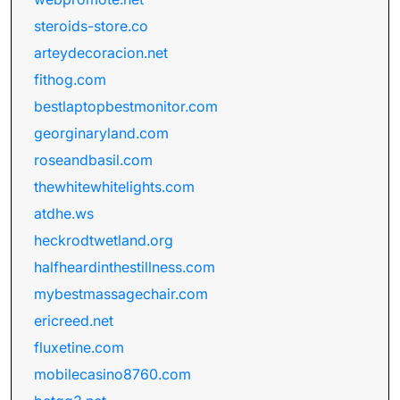
steroids-store.co
arteydecoracion.net
fithog.com
bestlaptopbestmonitor.com
georginaryland.com
roseandbasil.com
thewhitewhitelights.com
atdhe.ws
heckrodtwetland.org
halfheardinthestillness.com
mybestmassagechair.com
ericreed.net
fluxetine.com
mobilecasino8760.com