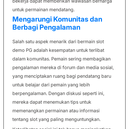
bekerja dapat memberikan wawasan berharga
untuk permainan mendatang.
Mengarungi Komunitas dan
Berbagi Pengalaman
Salah satu aspek menarik dari bermain slot
demo PG adalah kesempatan untuk terlibat
dalam komunitas. Pemain sering membagikan
pengalaman mereka di forum dan media sosial,
yang menciptakan ruang bagi pendatang baru
untuk belajar dari pemain yang lebih
berpengalaman. Dengan diskusi seperti ini,
mereka dapat menemukan tips untuk
memenangkan permainan atau informasi
tentang slot yang paling menguntungkan.