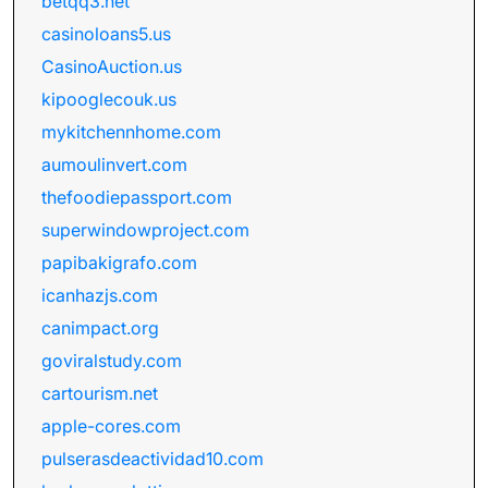
betqq3.net
casinoloans5.us
CasinoAuction.us
kipooglecouk.us
mykitchennhome.com
aumoulinvert.com
thefoodiepassport.com
superwindowproject.com
papibakigrafo.com
icanhazjs.com
canimpact.org
goviralstudy.com
cartourism.net
apple-cores.com
pulserasdeactividad10.com