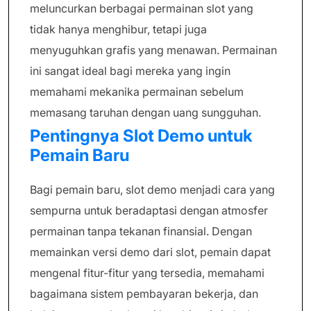
meluncurkan berbagai permainan slot yang
tidak hanya menghibur, tetapi juga
menyuguhkan grafis yang menawan. Permainan
ini sangat ideal bagi mereka yang ingin
memahami mekanika permainan sebelum
memasang taruhan dengan uang sungguhan.
Pentingnya Slot Demo untuk
Pemain Baru
Bagi pemain baru, slot demo menjadi cara yang
sempurna untuk beradaptasi dengan atmosfer
permainan tanpa tekanan finansial. Dengan
memainkan versi demo dari slot, pemain dapat
mengenal fitur-fitur yang tersedia, memahami
bagaimana sistem pembayaran bekerja, dan