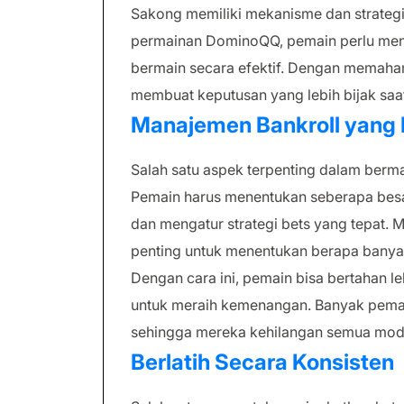
Sakong memiliki mekanisme dan strategi
permainan DominoQQ, pemain perlu meng
bermain secara efektif. Dengan memaha
membuat keputusan yang lebih bijak saat
Manajemen Bankroll yang E
Salah satu aspek terpenting dalam berma
Pemain harus menentukan seberapa besa
dan mengatur strategi bets yang tepat. M
penting untuk menentukan berapa banyak
Dengan cara ini, pemain bisa bertahan 
untuk meraih kemenangan. Banyak pemai
sehingga mereka kehilangan semua moda
Berlatih Secara Konsisten