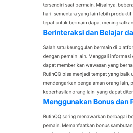
tersendiri saat bermain. Misalnya, bebe
hari, sementara yang lain lebih produkti
tepat untuk bermain dapat meningkatkan e
Berinteraksi dan Belajar d
Salah satu keunggulan bermain di platf
dengan pemain lain. Menggali informasi 
dapat memberikan wawasan yang berharga
RutinQQ bisa menjadi tempat yang baik u
mendengarkan pengalaman orang lain, pe
keberhasilan orang lain, yang dapat dit
Menggunakan Bonus dan 
RutinQQ sering menawarkan berbagai bo
pemain. Memanfaatkan bonus sambutan a