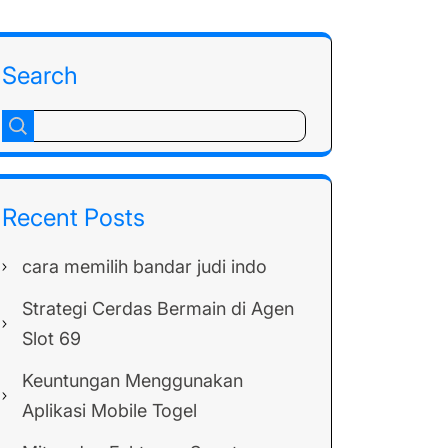
Search
Recent Posts
cara memilih bandar judi indo
Strategi Cerdas Bermain di Agen
Slot 69
Keuntungan Menggunakan
Aplikasi Mobile Togel