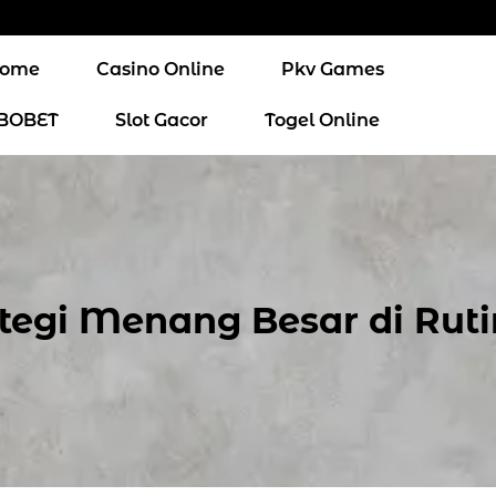
ome
Casino Online
Pkv Games
BOBET
Slot Gacor
Togel Online
ategi Menang Besar di Rut