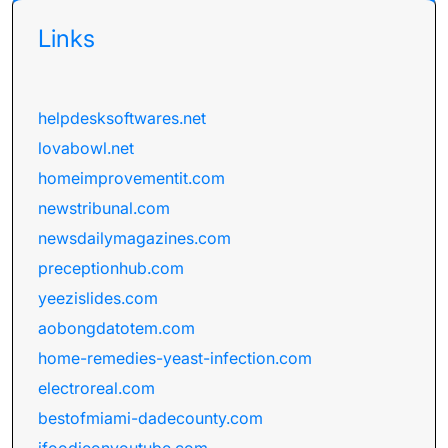
Links
helpdesksoftwares.net
lovabowl.net
homeimprovementit.com
newstribunal.com
newsdailymagazines.com
preceptionhub.com
yeezislides.com
aobongdatotem.com
home-remedies-yeast-infection.com
electroreal.com
bestofmiami-dadecounty.com