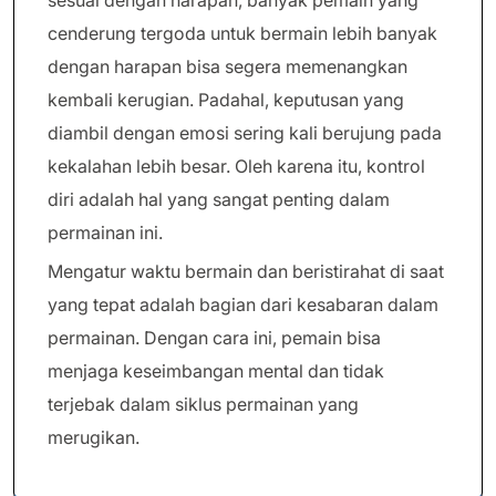
sesuai dengan harapan, banyak pemain yang
cenderung tergoda untuk bermain lebih banyak
dengan harapan bisa segera memenangkan
kembali kerugian. Padahal, keputusan yang
diambil dengan emosi sering kali berujung pada
kekalahan lebih besar. Oleh karena itu, kontrol
diri adalah hal yang sangat penting dalam
permainan ini.
Mengatur waktu bermain dan beristirahat di saat
yang tepat adalah bagian dari kesabaran dalam
permainan. Dengan cara ini, pemain bisa
menjaga keseimbangan mental dan tidak
terjebak dalam siklus permainan yang
merugikan.