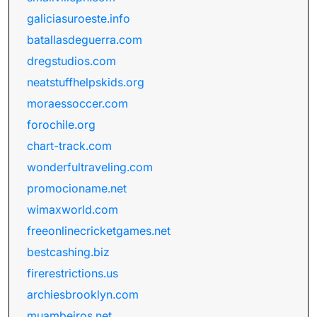
galiciasuroeste.info
batallasdeguerra.com
dregstudios.com
neatstuffhelpskids.org
moraessoccer.com
forochile.org
chart-track.com
wonderfultraveling.com
promocioname.net
wimaxworld.com
freeonlinecricketgames.net
bestcashing.biz
firerestrictions.us
archiesbrooklyn.com
muambeiros.net