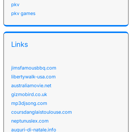
pkv
pkv games
Links
jimsfamousbbq.com
libertywalk-usa.com
australiamovie.net
gizmobird.co.uk
mp3djsong.com
coursdanglaistoulouse.com
neptunuslex.com
auguri-di-natale.info