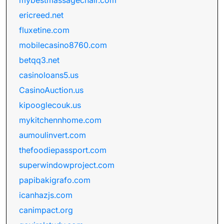
mybestmassagechair.com
ericreed.net
fluxetine.com
mobilecasino8760.com
betqq3.net
casinoloans5.us
CasinoAuction.us
kipooglecouk.us
mykitchennhome.com
aumoulinvert.com
thefoodiepassport.com
superwindowproject.com
papibakigrafo.com
icanhazjs.com
canimpact.org