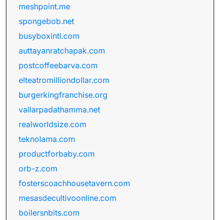
meshpoint.me
spongebob.net
busyboxintl.com
auttayanratchapak.com
postcoffeebarva.com
elteatromilliondollar.com
burgerkingfranchise.org
vallarpadathamma.net
realworldsize.com
teknolama.com
productforbaby.com
orb-z.com
fosterscoachhousetavern.com
mesasdecultivoonline.com
boilersnbits.com