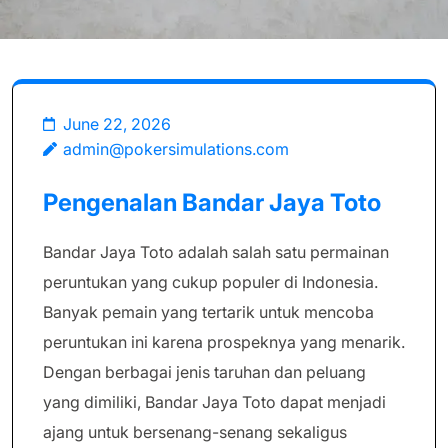
June 22, 2026
admin@pokersimulations.com
Pengenalan Bandar Jaya Toto
Bandar Jaya Toto adalah salah satu permainan
peruntukan yang cukup populer di Indonesia.
Banyak pemain yang tertarik untuk mencoba
peruntukan ini karena prospeknya yang menarik.
Dengan berbagai jenis taruhan dan peluang
yang dimiliki, Bandar Jaya Toto dapat menjadi
ajang untuk bersenang-senang sekaligus