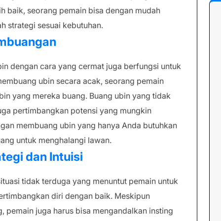
ih baik, seorang pemain bisa dengan mudah
 strategi sesuai kebutuhan.
embuangan
n dengan cara yang cermat juga berfungsi untuk
membuang ubin secara acak, seorang pemain
 ubin yang mereka buang. Buang ubin yang tidak
juga pertimbangkan potensi yang mungkin
Dengan membuang ubin yang hanya Anda butuhkan
uang untuk menghalangi lawan.
egi dan Intuisi
tuasi tidak terduga yang menuntut pemain untuk
timbangkan diri dengan baik. Meskipun
ng, pemain juga harus bisa mengandalkan insting