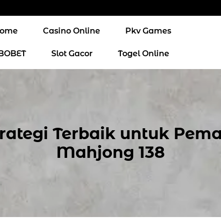
ome
Casino Online
Pkv Games
BOBET
Slot Gacor
Togel Online
trategi Terbaik untuk Pema
Mahjong 138