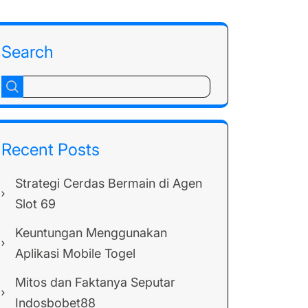
Search
Recent Posts
Strategi Cerdas Bermain di Agen
Slot 69
Keuntungan Menggunakan
Aplikasi Mobile Togel
Mitos dan Faktanya Seputar
Indosbobet88