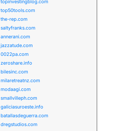
topinvestingblog.com
top50tools.com
the-rep.com
saltyfranks.com
annerani.com
jazzatude.com
0022pa.com
zeroshare.info
bilesinc.com
milaretreatnz.com
modaagi.com
smallvilleph.com
galiciasuroeste.info
batallasdeguerra.com
dregstudios.com