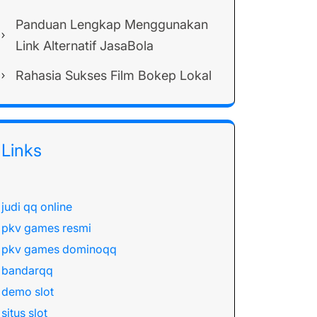
Panduan Lengkap Menggunakan
Link Alternatif JasaBola
Rahasia Sukses Film Bokep Lokal
Links
judi qq online
pkv games resmi
pkv games dominoqq
bandarqq
demo slot
situs slot