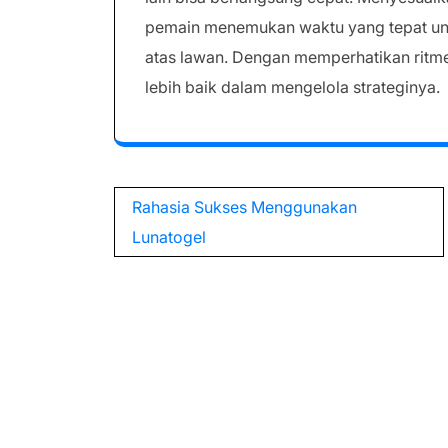
pemain menemukan waktu yang tepat un
atas lawan. Dengan memperhatikan ritm
lebih baik dalam mengelola strateginya.
Post
Rahasia Sukses Menggunakan
navigation
Lunatogel