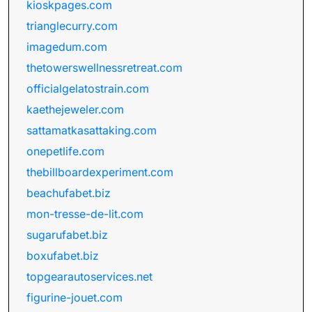
kioskpages.com
trianglecurry.com
imagedum.com
thetowerswellnessretreat.com
officialgelatostrain.com
kaethejeweler.com
sattamatkasattaking.com
onepetlife.com
thebillboardexperiment.com
beachufabet.biz
mon-tresse-de-lit.com
sugarufabet.biz
boxufabet.biz
topgearautoservices.net
figurine-jouet.com