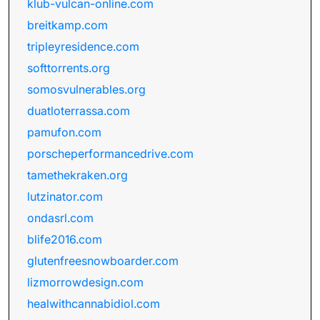
klub-vulcan-online.com
breitkamp.com
tripleyresidence.com
softtorrents.org
somosvulnerables.org
duatloterrassa.com
pamufon.com
porscheperformancedrive.com
tamethekraken.org
lutzinator.com
ondasrl.com
blife2016.com
glutenfreesnowboarder.com
lizmorrowdesign.com
healwithcannabidiol.com