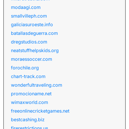
modaagi.com
smallvilleph.com
galiciasuroeste.info
batallasdeguerra.com
dregstudios.com
neatstuffhelpskids.org
moraessoccer.com
forochile.org
chart-track.com
wonderfultraveling.com
promocioname.net
wimaxworld.com
freeonlinecricketgames.net
bestcashing.biz
firerestrictions.us