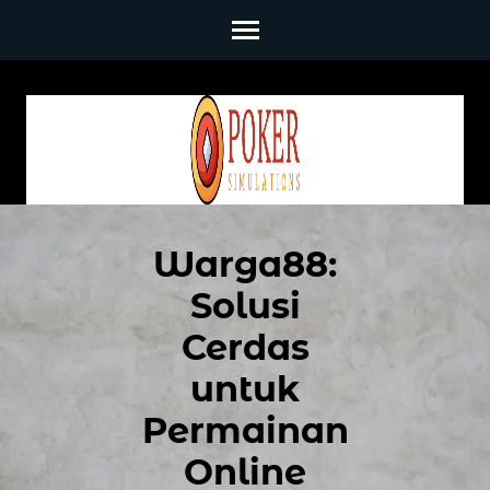
Skip
to
content
(Press
Enter)
Warga88:
Solusi
Cerdas
untuk
Permainan
Online