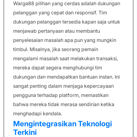
Warga88 pilihan yang cerdas adalah dukungan
pelanggan yang cepat dan responsif. Tim
dukungan pelanggan tersedia kapan saja untuk
menjawab pertanyaan atau membantu
penyelesaian masalah apa pun yang mungkin
timbul. Misalnya, jika seorang pemain
mengalami masalah saat melakukan transaksi,
mereka dapat segera menghubungi tim
dukungan dan mendapatkan bantuan instan. Ini
sangat penting dalam menjaga kepercayaan
pengguna terhadap platform, memastikan
bahwa mereka tidak merasa sendirian ketika
menghadapi kendala.
Mengintegrasikan Teknologi
Terkini