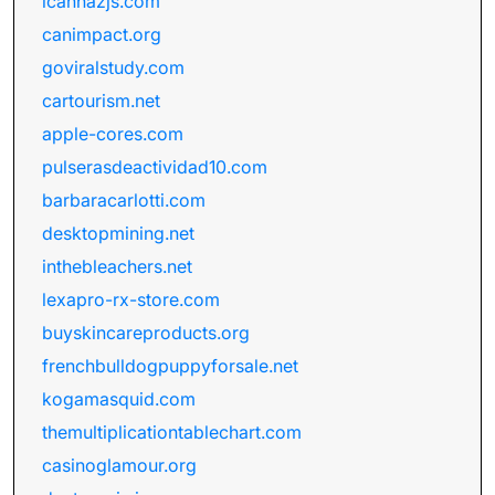
icanhazjs.com
canimpact.org
goviralstudy.com
cartourism.net
apple-cores.com
pulserasdeactividad10.com
barbaracarlotti.com
desktopmining.net
inthebleachers.net
lexapro-rx-store.com
buyskincareproducts.org
frenchbulldogpuppyforsale.net
kogamasquid.com
themultiplicationtablechart.com
casinoglamour.org