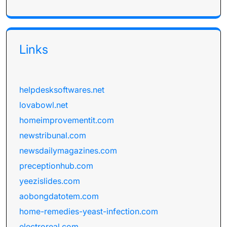
Links
helpdesksoftwares.net
lovabowl.net
homeimprovementit.com
newstribunal.com
newsdailymagazines.com
preceptionhub.com
yeezislides.com
aobongdatotem.com
home-remedies-yeast-infection.com
electroreal.com