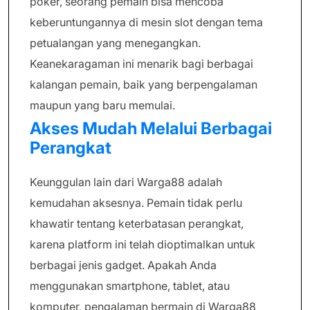
poker, seorang pemain bisa mencoba
keberuntungannya di mesin slot dengan tema
petualangan yang menegangkan.
Keanekaragaman ini menarik bagi berbagai
kalangan pemain, baik yang berpengalaman
maupun yang baru memulai.
Akses Mudah Melalui Berbagai
Perangkat
Keunggulan lain dari Warga88 adalah
kemudahan aksesnya. Pemain tidak perlu
khawatir tentang keterbatasan perangkat,
karena platform ini telah dioptimalkan untuk
berbagai jenis gadget. Apakah Anda
menggunakan smartphone, tablet, atau
komputer, pengalaman bermain di Warga88