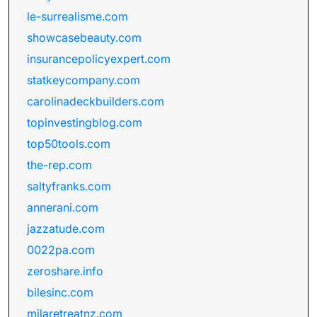
le-surrealisme.com
showcasebeauty.com
insurancepolicyexpert.com
statkeycompany.com
carolinadeckbuilders.com
topinvestingblog.com
top50tools.com
the-rep.com
saltyfranks.com
annerani.com
jazzatude.com
0022pa.com
zeroshare.info
bilesinc.com
milaretreatnz.com