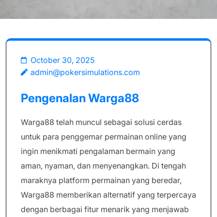
October 30, 2025
admin@pokersimulations.com
Pengenalan Warga88
Warga88 telah muncul sebagai solusi cerdas
untuk para penggemar permainan online yang
ingin menikmati pengalaman bermain yang
aman, nyaman, dan menyenangkan. Di tengah
maraknya platform permainan yang beredar,
Warga88 memberikan alternatif yang terpercaya
dengan berbagai fitur menarik yang menjawab