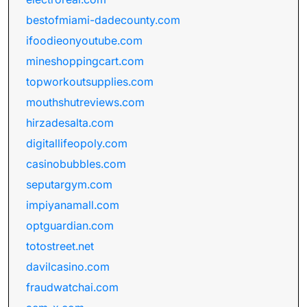
bestofmiami-dadecounty.com
ifoodieonyoutube.com
mineshoppingcart.com
topworkoutsupplies.com
mouthshutreviews.com
hirzadesalta.com
digitallifeopoly.com
casinobubbles.com
seputargym.com
impiyanamall.com
optguardian.com
totostreet.net
davilcasino.com
fraudwatchai.com