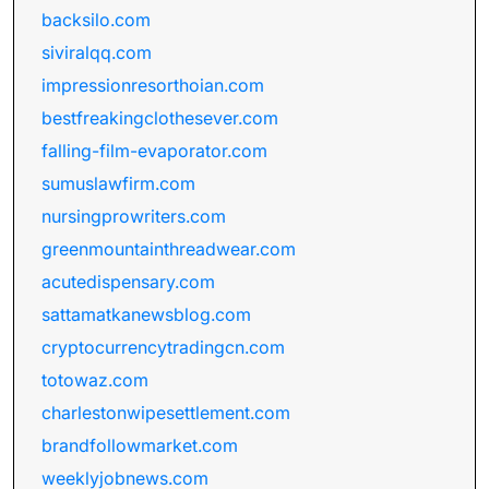
backsilo.com
siviralqq.com
impressionresorthoian.com
bestfreakingclothesever.com
falling-film-evaporator.com
sumuslawfirm.com
nursingprowriters.com
greenmountainthreadwear.com
acutedispensary.com
sattamatkanewsblog.com
cryptocurrencytradingcn.com
totowaz.com
charlestonwipesettlement.com
brandfollowmarket.com
weeklyjobnews.com