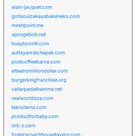
alain-jacquet.com
gotisouizakayabakeneko.com
meshpoint.me
spongebob.net
busyboxintl.com
auttayanratchapak.com
postcoffeebarva.com
elteatromilliondollar.com
burgerkingfranchise.org
vallarpadathamma.net
realworldsize.com
teknolama.com
productforbaby.com
orb-z.com
fosterscoachhousetavern.com