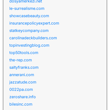
dosyamerkezi.net
le-surrealisme.com
showcasebeauty.com
insurancepolicyexpert.com
statkeycompany.com
carolinadeckbuilders.com
topinvestingblog.com
top50tools.com
the-rep.com
saltyfranks.com
annerani.com
jazzatude.com
0022pa.com
zeroshare.info
bilesinc.com