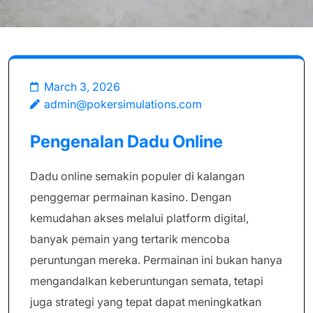
March 3, 2026
admin@pokersimulations.com
Pengenalan Dadu Online
Dadu online semakin populer di kalangan
penggemar permainan kasino. Dengan
kemudahan akses melalui platform digital,
banyak pemain yang tertarik mencoba
peruntungan mereka. Permainan ini bukan hanya
mengandalkan keberuntungan semata, tetapi
juga strategi yang tepat dapat meningkatkan