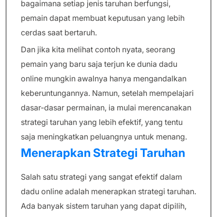
bagaimana setiap jenis taruhan berfungsi,
pemain dapat membuat keputusan yang lebih
cerdas saat bertaruh.
Dan jika kita melihat contoh nyata, seorang
pemain yang baru saja terjun ke dunia dadu
online mungkin awalnya hanya mengandalkan
keberuntungannya. Namun, setelah mempelajari
dasar-dasar permainan, ia mulai merencanakan
strategi taruhan yang lebih efektif, yang tentu
saja meningkatkan peluangnya untuk menang.
Menerapkan Strategi Taruhan
Salah satu strategi yang sangat efektif dalam
dadu online adalah menerapkan strategi taruhan.
Ada banyak sistem taruhan yang dapat dipilih,