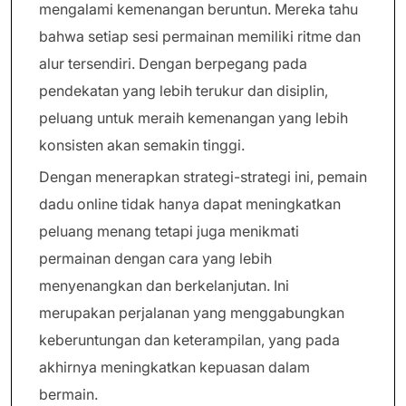
mengalami kemenangan beruntun. Mereka tahu
bahwa setiap sesi permainan memiliki ritme dan
alur tersendiri. Dengan berpegang pada
pendekatan yang lebih terukur dan disiplin,
peluang untuk meraih kemenangan yang lebih
konsisten akan semakin tinggi.
Dengan menerapkan strategi-strategi ini, pemain
dadu online tidak hanya dapat meningkatkan
peluang menang tetapi juga menikmati
permainan dengan cara yang lebih
menyenangkan dan berkelanjutan. Ini
merupakan perjalanan yang menggabungkan
keberuntungan dan keterampilan, yang pada
akhirnya meningkatkan kepuasan dalam
bermain.