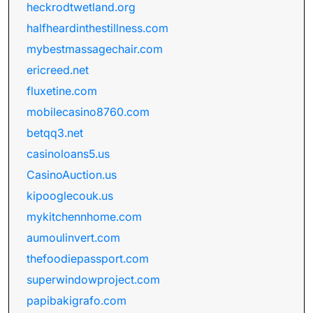
heckrodtwetland.org
halfheardinthestillness.com
mybestmassagechair.com
ericreed.net
fluxetine.com
mobilecasino8760.com
betqq3.net
casinoloans5.us
CasinoAuction.us
kipooglecouk.us
mykitchennhome.com
aumoulinvert.com
thefoodiepassport.com
superwindowproject.com
papibakigrafo.com