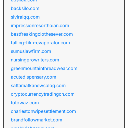
backsilo.com
siviralqq.com
impressionresorthoian.com
bestfreakingclothesever.com
falling-film-evaporator.com
sumuslawfirm.com
nursingprowriters.com
greenmountainthreadwear.com
acutedispensary.com
sattamatkanewsblog.com
cryptocurrencytradingcn.com
totowaz.com
charlestonwipesettlement.com
brandfollowmarket.com