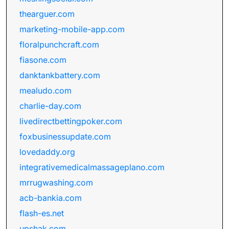
thearguer.com
marketing-mobile-app.com
floralpunchcraft.com
fiasone.com
danktankbattery.com
mealudo.com
charlie-day.com
livedirectbettingpoker.com
foxbusinessupdate.com
lovedaddy.org
integrativemedicalmassageplano.com
mrrugwashing.com
acb-bankia.com
flash-es.net
upshak.com