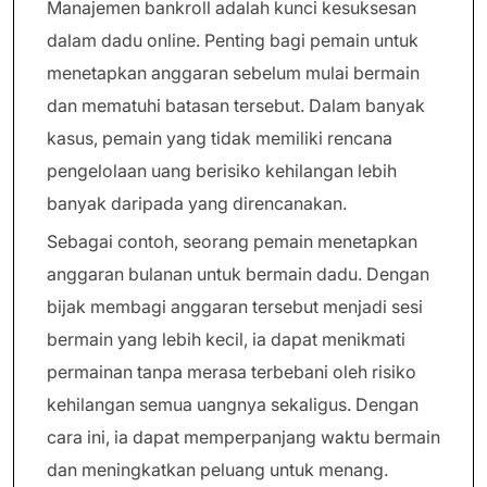
Manajemen bankroll adalah kunci kesuksesan
dalam dadu online. Penting bagi pemain untuk
menetapkan anggaran sebelum mulai bermain
dan mematuhi batasan tersebut. Dalam banyak
kasus, pemain yang tidak memiliki rencana
pengelolaan uang berisiko kehilangan lebih
banyak daripada yang direncanakan.
Sebagai contoh, seorang pemain menetapkan
anggaran bulanan untuk bermain dadu. Dengan
bijak membagi anggaran tersebut menjadi sesi
bermain yang lebih kecil, ia dapat menikmati
permainan tanpa merasa terbebani oleh risiko
kehilangan semua uangnya sekaligus. Dengan
cara ini, ia dapat memperpanjang waktu bermain
dan meningkatkan peluang untuk menang.