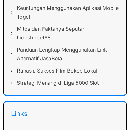
Keuntungan Menggunakan Aplikasi Mobile
Togel
Mitos dan Faktanya Seputar
Indosbobet88
Panduan Lengkap Menggunakan Link
Alternatif JasaBola
Rahasia Sukses Film Bokep Lokal
Strategi Menang di Liga 5000 Slot
Links