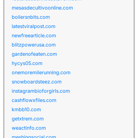
mesasdecultivoonline.com
boilersnbits.com
latestviralpost.com
newfreearticle.com
blitzpowerusa.com
gardenofeaten.com
hycys05.com
onemoremilerunning.com
snowboardsteez.com
instagrambioforgirls.com
cashflowxfiles.com
kmbb10.com
getxtrem.com
weactinfo.com
meshingsocial.com