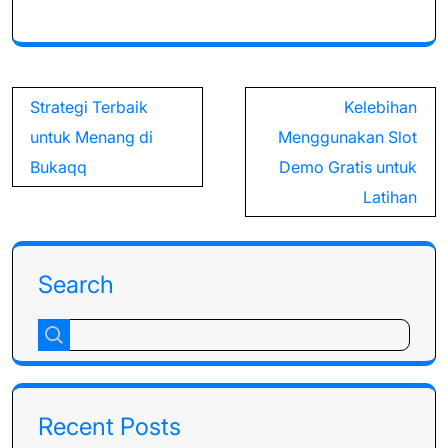
Post
Strategi Terbaik
Kelebihan
navigation
untuk Menang di
Menggunakan Slot
Bukaqq
Demo Gratis untuk
Latihan
Search
Recent Posts