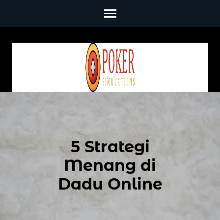
Skip
to
content
(Press
Enter)
5 Strategi
Menang di
Dadu Online