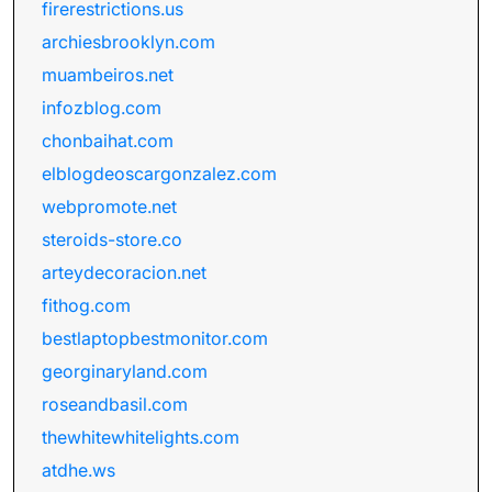
firerestrictions.us
archiesbrooklyn.com
muambeiros.net
infozblog.com
chonbaihat.com
elblogdeoscargonzalez.com
webpromote.net
steroids-store.co
arteydecoracion.net
fithog.com
bestlaptopbestmonitor.com
georginaryland.com
roseandbasil.com
thewhitewhitelights.com
atdhe.ws