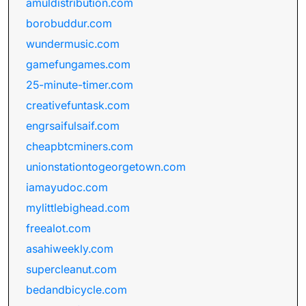
amuldistribution.com
borobuddur.com
wundermusic.com
gamefungames.com
25-minute-timer.com
creativefuntask.com
engrsaifulsaif.com
cheapbtcminers.com
unionstationtogeorgetown.com
iamayudoc.com
mylittlebighead.com
freealot.com
asahiweekly.com
supercleanut.com
bedandbicycle.com