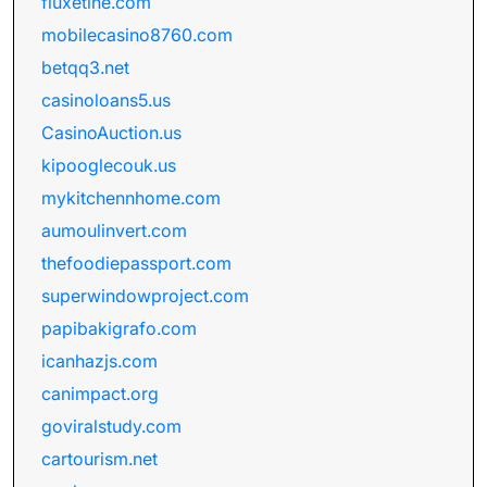
fluxetine.com
mobilecasino8760.com
betqq3.net
casinoloans5.us
CasinoAuction.us
kipooglecouk.us
mykitchennhome.com
aumoulinvert.com
thefoodiepassport.com
superwindowproject.com
papibakigrafo.com
icanhazjs.com
canimpact.org
goviralstudy.com
cartourism.net