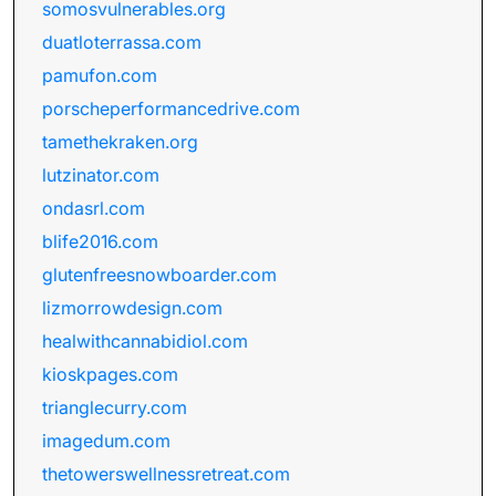
somosvulnerables.org
duatloterrassa.com
pamufon.com
porscheperformancedrive.com
tamethekraken.org
lutzinator.com
ondasrl.com
blife2016.com
glutenfreesnowboarder.com
lizmorrowdesign.com
healwithcannabidiol.com
kioskpages.com
trianglecurry.com
imagedum.com
thetowerswellnessretreat.com