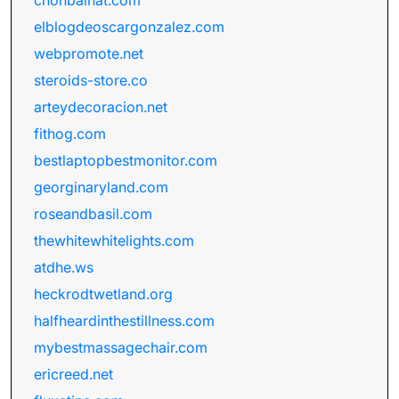
chonbaihat.com
elblogdeoscargonzalez.com
webpromote.net
steroids-store.co
arteydecoracion.net
fithog.com
bestlaptopbestmonitor.com
georginaryland.com
roseandbasil.com
thewhitewhitelights.com
atdhe.ws
heckrodtwetland.org
halfheardinthestillness.com
mybestmassagechair.com
ericreed.net