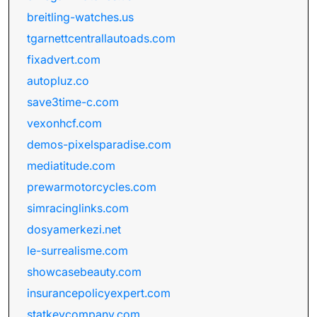
breitling-watches.us
tgarnettcentrallautoads.com
fixadvert.com
autopluz.co
save3time-c.com
vexonhcf.com
demos-pixelsparadise.com
mediatitude.com
prewarmotorcycles.com
simracinglinks.com
dosyamerkezi.net
le-surrealisme.com
showcasebeauty.com
insurancepolicyexpert.com
statkeycompany.com