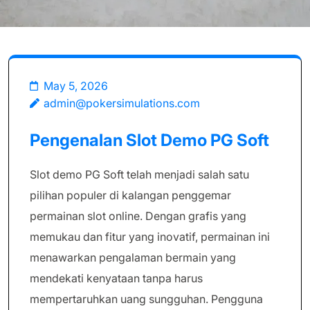
May 5, 2026
admin@pokersimulations.com
Pengenalan Slot Demo PG Soft
Slot demo PG Soft telah menjadi salah satu
pilihan populer di kalangan penggemar
permainan slot online. Dengan grafis yang
memukau dan fitur yang inovatif, permainan ini
menawarkan pengalaman bermain yang
mendekati kenyataan tanpa harus
mempertaruhkan uang sungguhan. Pengguna