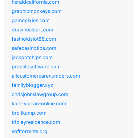
heraldcalifornia.com
graphicmonkeys.com
gamepixies.com
drawneastart.com
fasthokislot88.com
safecasinotips.com
jackpotchips.com
proelitesoftware.com
allcustomercarenumbers.com
familyblogger.xyz
chrisjohnslawgroup.com
klub-vulcan-online.com
breitkamp.com
tripleyresidence.com
softtorrents.org