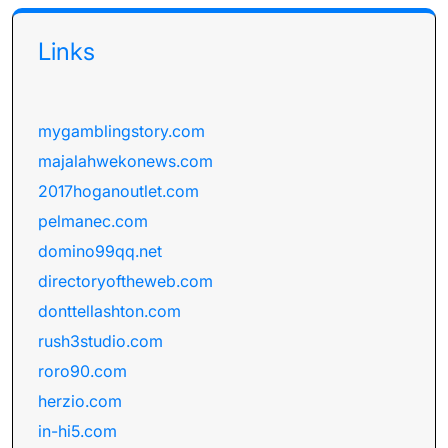
Links
mygamblingstory.com
majalahwekonews.com
2017hoganoutlet.com
pelmanec.com
domino99qq.net
directoryoftheweb.com
donttellashton.com
rush3studio.com
roro90.com
herzio.com
in-hi5.com