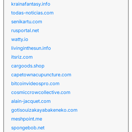
krainafantasy.info
todas-noticias.com
senikartu.com
rusportal.net
watty.io
livinginthesun.info
itsriz.com
cargoods.shop
capetownacupuncture.com
bitcoinvideospro.com
cosmiccrowcollective.com
alain-jacquet.com
gotisouizakayabakeneko.com
meshpoint.me
spongebob.net