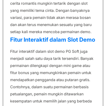
cerita romantis mungkin tertarik dengan slot
yang memiliki tema cinta. Dengan banyaknya
variasi, para pemain tidak akan merasa bosan
dan akan terus menemukan sesuatu yang baru
setiap kali mereka mencoba permainan demo.
Fitur Interaktif dalam Slot Demo
Fitur interaktif dalam slot demo PG Soft juga
menjadi salah satu daya tarik tersendiri. Banyak
permainan dilengkapi dengan mini game atau
fitur bonus yang memungkinkan pemain untuk
mendapatkan pengganda atau putaran gratis.
Contohnya, dalam suatu permainan berbasis
petualangan, pemain mungkin ditawarkan
kesempatan untuk memilih jalan yang berbeda