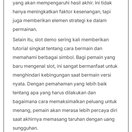
yang akan mempengaruhi hasil akhir. Ini tidak
hanya meningkatkan faktor kesenangan, tapi
juga memberikan elemen strategi ke dalam
permainan.
Selain itu, slot demo sering kali memberikan
tutorial singkat tentang cara bermain dan
memahami berbagai simbol. Bagi pemain yang
baru mengenal slot, ini sangat bermanfaat untuk
menghindari kebingungan saat bermain versi
nyata. Dengan pemahaman yang lebih baik
tentang apa yang harus dilakukan dan
bagaimana cara memaksimalkan peluang untuk
menang, pemain akan merasa lebih percaya diri
saat akhirnya memasang taruhan dengan uang
sungguhan.