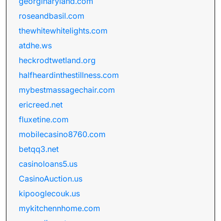
georginaryland.com
roseandbasil.com
thewhitewhitelights.com
atdhe.ws
heckrodtwetland.org
halfheardinthestillness.com
mybestmassagechair.com
ericreed.net
fluxetine.com
mobilecasino8760.com
betqq3.net
casinoloans5.us
CasinoAuction.us
kipooglecouk.us
mykitchennhome.com