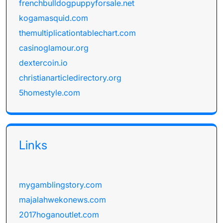
frenchbulldogpuppyforsale.net
kogamasquid.com
themultiplicationtablechart.com
casinoglamour.org
dextercoin.io
christianarticledirectory.org
5homestyle.com
Links
mygamblingstory.com
majalahwekonews.com
2017hoganoutlet.com