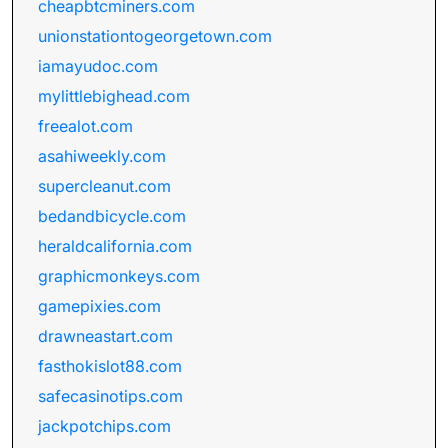
cheapbtcminers.com
unionstationtogeorgetown.com
iamayudoc.com
mylittlebighead.com
freealot.com
asahiweekly.com
supercleanut.com
bedandbicycle.com
heraldcalifornia.com
graphicmonkeys.com
gamepixies.com
drawneastart.com
fasthokislot88.com
safecasinotips.com
jackpotchips.com