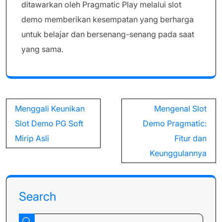
ditawarkan oleh Pragmatic Play melalui slot
demo memberikan kesempatan yang berharga
untuk belajar dan bersenang-senang pada saat
yang sama.
Post
Menggali Keunikan
Mengenal Slot
navigation
Slot Demo PG Soft
Demo Pragmatic:
Mirip Asli
Fitur dan
Keunggulannya
Search