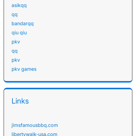
asikqq
qq
bandarqq
qiu qiu
pkv
qq
pkv
pkv games
Links
jimsfamousbbq.com
libertywalk-usa.com