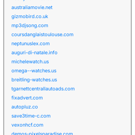
australiamovie.net
gizmobird.co.uk
mp3djsong.com
coursdanglaistoulouse.com
neptunuslex.com
auguri-di-natale.info
michelewatch.us
omega--watches.us
breitling-watches.us
tgarnettcentrallautoads.com
fixadvert.com
autopluz.co
save3time-c.com
vexonhcf.com
demos-pixelsparadise.com