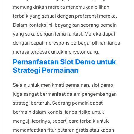
memungkinkan mereka menemukan pilihan
terbaik yang sesuai dengan preferensi mereka.
Dalam konteks ini, bayangkan seorang pemain
yang suka dengan tema fantasi. Mereka dapat
dengan cepat merespons berbagai pilihan tanpa
merasa terdesak untuk menyetor uang.
Pemanfaatan Slot Demo untuk
Strategi Permainan
Selain untuk menikmati permainan, slot demo
juga sangat bermanfaat dalam pengembangan
strategi bertaruh. Seorang pemain dapat
bermain dalam kondisi tanpa risiko untuk
menguji teorinya, seperti cara terbaik untuk
memanfaatkan fitur putaran gratis atau kapan