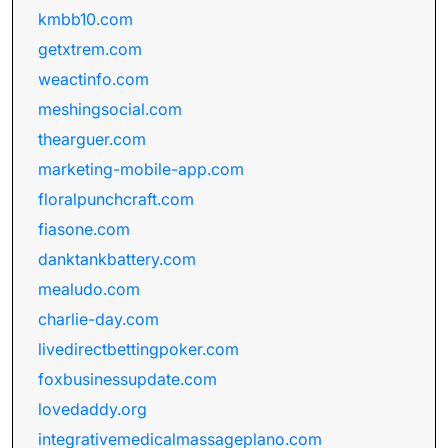
kmbb10.com
getxtrem.com
weactinfo.com
meshingsocial.com
thearguer.com
marketing-mobile-app.com
floralpunchcraft.com
fiasone.com
danktankbattery.com
mealudo.com
charlie-day.com
livedirectbettingpoker.com
foxbusinessupdate.com
lovedaddy.org
integrativemedicalmassageplano.com