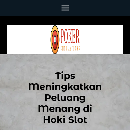
Skip
to
content
(Press
Enter)
Tips
Meningkatkan
Peluang
Menang di
Hoki Slot