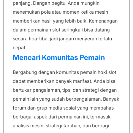
panjang. Dengan begitu, Anda mungkin
menemukan pola atau momen ketika mesin
memberikan hasil yang lebih baik. Kemenangan
dalam permainan slot seringkali bisa datang
secara tiba-tiba, jadi jangan menyerah terlalu
cepat.
Mencari Komunitas Pemain
Bergabung dengan komunitas pemain hoki slot
dapat memberikan banyak manfaat. Anda bisa
bertukar pengalaman, tips, dan strategi dengan
pemain lain yang sudah berpengalaman. Banyak
forum dan grup media sosial yang membahas
berbagai aspek dari permainan ini, termasuk
analisis mesin, strategi taruhan, dan berbagi