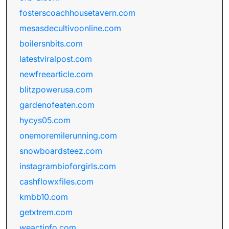
fosterscoachhousetavern.com
mesasdecultivoonline.com
boilersnbits.com
latestviralpost.com
newfreearticle.com
blitzpowerusa.com
gardenofeaten.com
hycys05.com
onemoremilerunning.com
snowboardsteez.com
instagrambioforgirls.com
cashflowxfiles.com
kmbb10.com
getxtrem.com
weactinfo.com