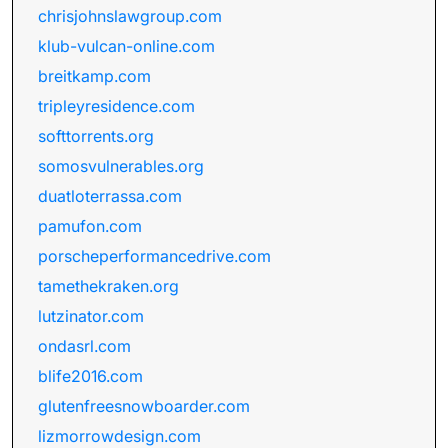
chrisjohnslawgroup.com
klub-vulcan-online.com
breitkamp.com
tripleyresidence.com
softtorrents.org
somosvulnerables.org
duatloterrassa.com
pamufon.com
porscheperformancedrive.com
tamethekraken.org
lutzinator.com
ondasrl.com
blife2016.com
glutenfreesnowboarder.com
lizmorrowdesign.com