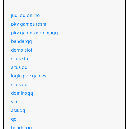
judi qq online
pkv games resmi
pkv games dominoqq
bandarqq
demo slot
situs slot
situs qq
login pkv games
situs qq
dominoqq
slot
asikqq
qq
bandarqq