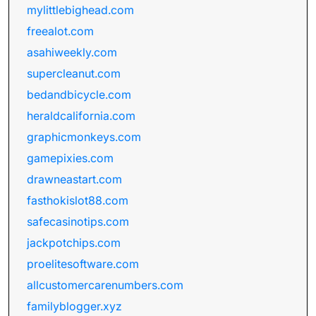
mylittlebighead.com
freealot.com
asahiweekly.com
supercleanut.com
bedandbicycle.com
heraldcalifornia.com
graphicmonkeys.com
gamepixies.com
drawneastart.com
fasthokislot88.com
safecasinotips.com
jackpotchips.com
proelitesoftware.com
allcustomercarenumbers.com
familyblogger.xyz