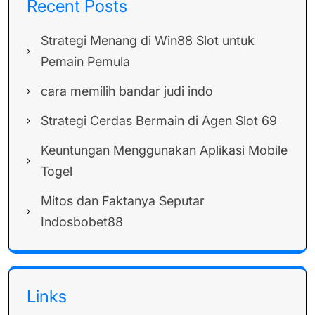
Recent Posts
Strategi Menang di Win88 Slot untuk
Pemain Pemula
cara memilih bandar judi indo
Strategi Cerdas Bermain di Agen Slot 69
Keuntungan Menggunakan Aplikasi Mobile
Togel
Mitos dan Faktanya Seputar
Indosbobet88
Links