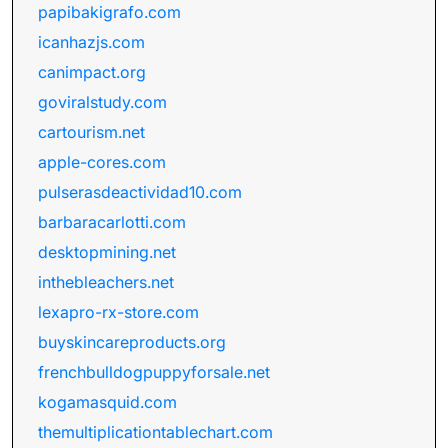
papibakigrafo.com
icanhazjs.com
canimpact.org
goviralstudy.com
cartourism.net
apple-cores.com
pulserasdeactividad10.com
barbaracarlotti.com
desktopmining.net
inthebleachers.net
lexapro-rx-store.com
buyskincareproducts.org
frenchbulldogpuppyforsale.net
kogamasquid.com
themultiplicationtablechart.com