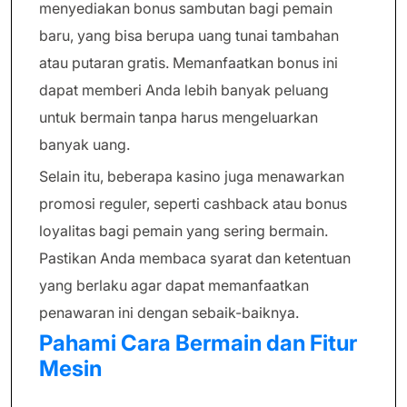
menyediakan bonus sambutan bagi pemain
baru, yang bisa berupa uang tunai tambahan
atau putaran gratis. Memanfaatkan bonus ini
dapat memberi Anda lebih banyak peluang
untuk bermain tanpa harus mengeluarkan
banyak uang.
Selain itu, beberapa kasino juga menawarkan
promosi reguler, seperti cashback atau bonus
loyalitas bagi pemain yang sering bermain.
Pastikan Anda membaca syarat dan ketentuan
yang berlaku agar dapat memanfaatkan
penawaran ini dengan sebaik-baiknya.
Pahami Cara Bermain dan Fitur
Mesin