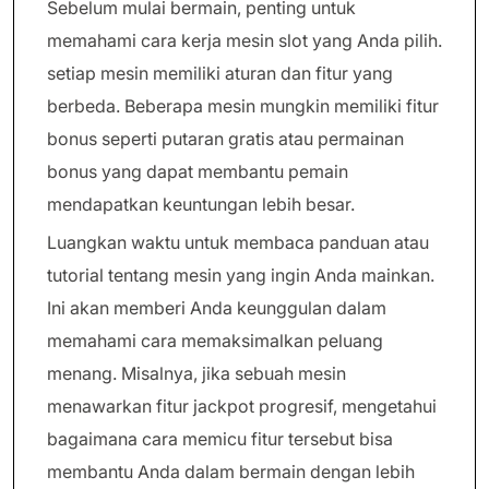
Sebelum mulai bermain, penting untuk
memahami cara kerja mesin slot yang Anda pilih.
setiap mesin memiliki aturan dan fitur yang
berbeda. Beberapa mesin mungkin memiliki fitur
bonus seperti putaran gratis atau permainan
bonus yang dapat membantu pemain
mendapatkan keuntungan lebih besar.
Luangkan waktu untuk membaca panduan atau
tutorial tentang mesin yang ingin Anda mainkan.
Ini akan memberi Anda keunggulan dalam
memahami cara memaksimalkan peluang
menang. Misalnya, jika sebuah mesin
menawarkan fitur jackpot progresif, mengetahui
bagaimana cara memicu fitur tersebut bisa
membantu Anda dalam bermain dengan lebih