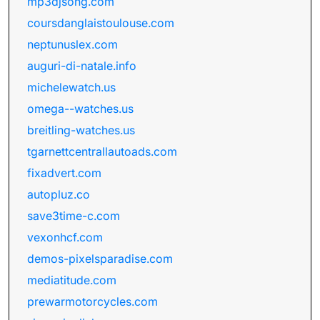
mp3djsong.com
coursdanglaistoulouse.com
neptunuslex.com
auguri-di-natale.info
michelewatch.us
omega--watches.us
breitling-watches.us
tgarnettcentrallautoads.com
fixadvert.com
autopluz.co
save3time-c.com
vexonhcf.com
demos-pixelsparadise.com
mediatitude.com
prewarmotorcycles.com