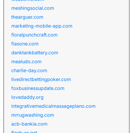
meshingsocial.com
thearguer.com
marketing-mobile-app.com
floralpunchcraft.com
fiasone.com
danktankbattery.com
mealudo.com
charlie-day.com
livedirectbettingpoker.com
foxbusinessupdate.com
lovedaddy.org
integrativemedicalmassageplano.com
mrrugwashing.com
acb-bankia.com
flash-es.net