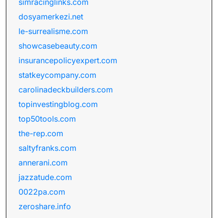
simracinglinks.com
dosyamerkezi.net
le-surrealisme.com
showcasebeauty.com
insurancepolicyexpert.com
statkeycompany.com
carolinadeckbuilders.com
topinvestingblog.com
top50tools.com
the-rep.com
saltyfranks.com
annerani.com
jazzatude.com
0022pa.com
zeroshare.info