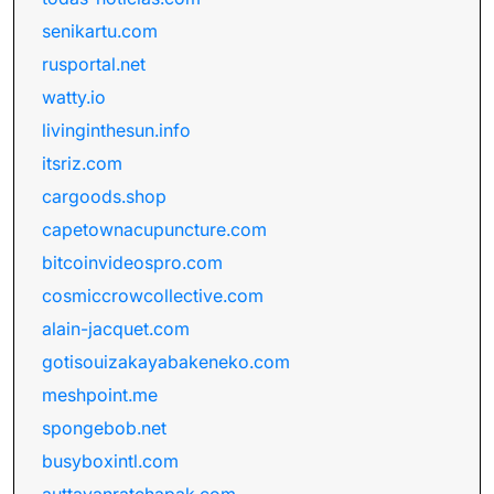
senikartu.com
rusportal.net
watty.io
livinginthesun.info
itsriz.com
cargoods.shop
capetownacupuncture.com
bitcoinvideospro.com
cosmiccrowcollective.com
alain-jacquet.com
gotisouizakayabakeneko.com
meshpoint.me
spongebob.net
busyboxintl.com