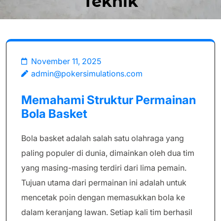
Teknik
November 11, 2025
admin@pokersimulations.com
Memahami Struktur Permainan
Bola Basket
Bola basket adalah salah satu olahraga yang
paling populer di dunia, dimainkan oleh dua tim
yang masing-masing terdiri dari lima pemain.
Tujuan utama dari permainan ini adalah untuk
mencetak poin dengan memasukkan bola ke
dalam keranjang lawan. Setiap kali tim berhasil