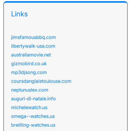
Links
jimsfamousbbq.com
libertywalk-usa.com
australiamovie.net
gizmobird.co.uk
mp3djsong.com
coursdanglaistoulouse.com
neptunuslex.com
auguri-di-natale.info
michelewatch.us
omega--watches.us
breitling-watches.us