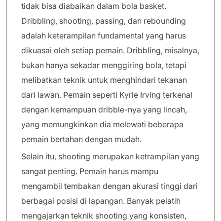
tidak bisa diabaikan dalam bola basket.
Dribbling, shooting, passing, dan rebounding
adalah keterampilan fundamental yang harus
dikuasai oleh setiap pemain. Dribbling, misalnya,
bukan hanya sekadar menggiring bola, tetapi
melibatkan teknik untuk menghindari tekanan
dari lawan. Pemain seperti Kyrie Irving terkenal
dengan kemampuan dribble-nya yang lincah,
yang memungkinkan dia melewati beberapa
pemain bertahan dengan mudah.
Selain itu, shooting merupakan ketrampilan yang
sangat penting. Pemain harus mampu
mengambil tembakan dengan akurasi tinggi dari
berbagai posisi di lapangan. Banyak pelatih
mengajarkan teknik shooting yang konsisten,