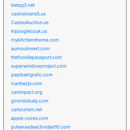
betqq3.net
casinoloans5.us
CasinoAuction.us
kipooglecouk.us
mykitchennhome.com
aumoulinvert.com
thefoodiepassport.com
superwindowproject.com
papibakigrafo.com
icanhazjs.com
canimpact.org
goviralstudy.com
cartourism.net
apple-cores.com
pulserasdeactividad10.com