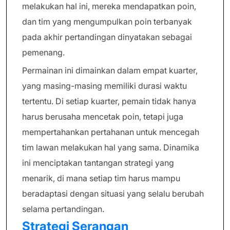
melakukan hal ini, mereka mendapatkan poin,
dan tim yang mengumpulkan poin terbanyak
pada akhir pertandingan dinyatakan sebagai
pemenang.
Permainan ini dimainkan dalam empat kuarter,
yang masing-masing memiliki durasi waktu
tertentu. Di setiap kuarter, pemain tidak hanya
harus berusaha mencetak poin, tetapi juga
mempertahankan pertahanan untuk mencegah
tim lawan melakukan hal yang sama. Dinamika
ini menciptakan tantangan strategi yang
menarik, di mana setiap tim harus mampu
beradaptasi dengan situasi yang selalu berubah
selama pertandingan.
Strategi Serangan